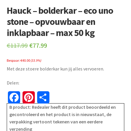
Hauck – bolderkar – eco uno
stone – opvouwbaar en
inklapbaar – max 50 kg
Original
Current
€
117.99
€
77.99
price
price
Bespaar:
€
40.00
(33.9%)
was:
is:
Met deze stoere bolderkar kun jij alles vervoeren.
€117.99.
€77.99.
Delen:
F
P
S
B product: Redealer heeft dit product beoordeeld en
a
i
h
gecontroleerd en het product is in nieuwstaat, de
verpakking vertoont tekenen van een eerdere
c
n
a
verzending