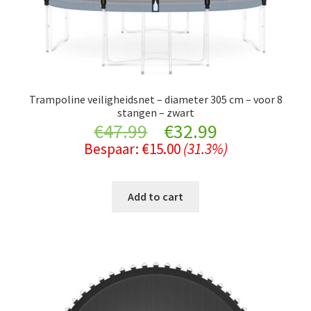
Trampoline veiligheidsnet – diameter 305 cm – voor 8
stangen – zwart
Original
Current
€
47.99
€
32.99
Bespaar:
€
15.00
(31.3%)
price
price
was:
is:
Add to cart
€47.99.
€32.99.