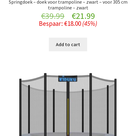
Springdoek – doek voor trampoline – zwart – voor 305 cm
trampoline – zwart
Original
Current
€
39.99
€
21.99
Bespaar:
€
18.00
(45%)
price
price
was:
is:
Add to cart
€39.99.
€21.99.