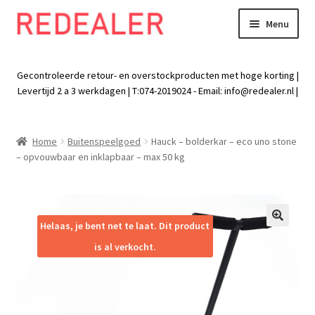
Menu
Skip
Skip
to
to
Exp
Wonen
navigation
content
chil
Gecontroleerde retour- en overstockproducten met hoge korting |
men
Exp
Levertijd 2 a 3 werkdagen | T:074-2019024 - Email:
info@redealer.nl
|
Baby en kind
chil
men
Exp
Tuin
Home
Buitenspeelgoed
Hauck – bolderkar – eco uno stone
chil
– opvouwbaar en inklapbaar – max 50 kg
men
Exp
Vrije tijd
chil
men
Exp
Electra
chil
Helaas, je bent net te laat. Dit product
🔍
men
Exp
Werk
is al verkocht.
chil
men
Exp
Kleding
chil
men