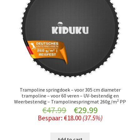
Trampoline springdoek – voor 305 cm diameter
trampoline – voor 60 veren – UV-bestendig en
Weerbestendig – Trampolinespringmat 260g/m² PP
Original
Current
€
47.99
€
29.99
Bespaar:
€
18.00
(37.5%)
price
price
was:
is:
Add to cart