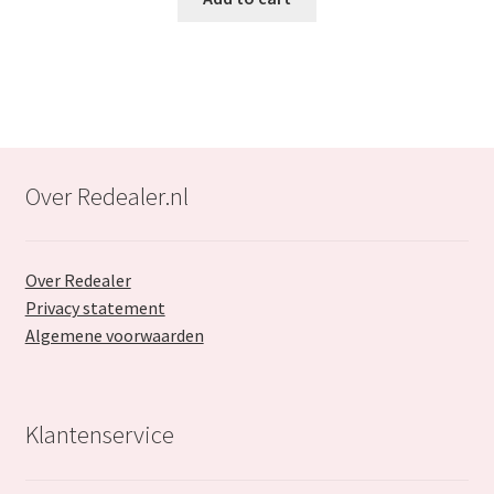
€47.99.
€29.99.
Over Redealer.nl
Over Redealer
Privacy statement
Algemene voorwaarden
Klantenservice