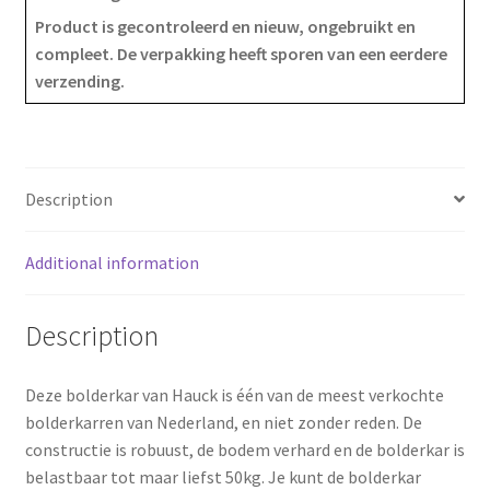
e
t
r
Product is gecontroleerd en nieuw, ongebruikt en
compleet. De verpakking heeft sporen van een eerdere
b
e
e
verzending.
o
r
o
e
k
s
Description
t
Additional information
Description
Deze bolderkar van Hauck is één van de meest verkochte
bolderkarren van Nederland, en niet zonder reden. De
constructie is robuust, de bodem verhard en de bolderkar is
belastbaar tot maar liefst 50kg. Je kunt de bolderkar