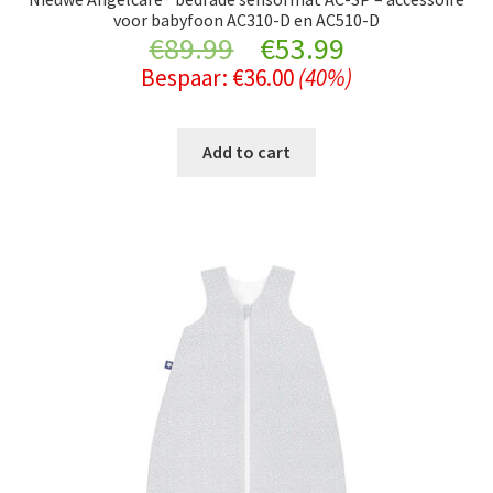
voor babyfoon AC310-D en AC510-D
Original
Current
€
89.99
€
53.99
Bespaar:
€
36.00
(40%)
price
price
was:
is:
Add to cart
€89.99.
€53.99.