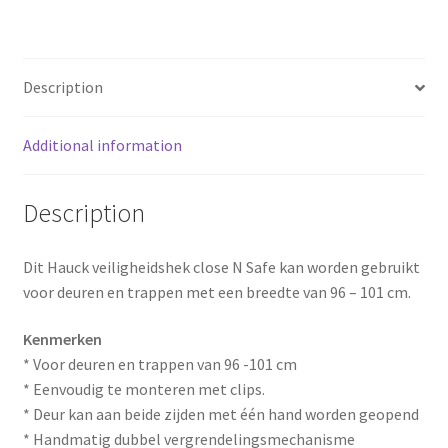
o
r
o
e
Description
k
s
Additional information
t
Description
Dit Hauck veiligheidshek close N Safe kan worden gebruikt
voor deuren en trappen met een breedte van 96 – 101 cm.
Kenmerken
* Voor deuren en trappen van 96 -101 cm
* Eenvoudig te monteren met clips.
* Deur kan aan beide zijden met één hand worden geopend
* Handmatig dubbel vergrendelingsmechanisme