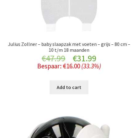
Julius Zollner – baby slaapzak met voeten – grijs – 80 cm –
10 t/m 18 maanden
Original
Current
€
47.99
€
31.99
Bespaar:
€
16.00
(33.3%)
price
price
was:
is:
Add to cart
€47.99.
€31.99.