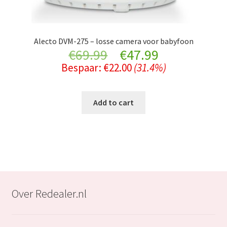
Alecto DVM-275 – losse camera voor babyfoon
Original
Current
€
69.99
€
47.99
Bespaar:
€
22.00
(31.4%)
price
price
was:
is:
Add to cart
€69.99.
€47.99.
Over Redealer.nl