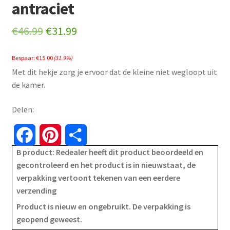
antraciet
Original
Current
€
46.99
€
31.99
price
price
Bespaar:
€
15.00
(31.9%)
was:
is:
Met dit hekje zorg je ervoor dat de kleine niet wegloopt uit
€46.99.
€31.99.
de kamer.
Delen:
F
P
S
B product: Redealer heeft dit product beoordeeld en
a
i
h
gecontroleerd en het product is in nieuwstaat, de
verpakking vertoont tekenen van een eerdere
c
n
a
verzending
e
t
r
Product is nieuw en ongebruikt. De verpakking is
geopend geweest.
b
e
e