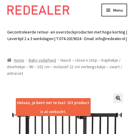
Menu
Skip
Skip
to
to
Exp
Wonen
navigation
content
chil
Gecontroleerde retour- en overstockproducten met hoge korting |
men
Exp
Levertijd 2 a 3 werkdagen | T:074-2019024 - Email:
info@redealer.nl
|
Baby en kind
chil
men
Exp
Tuin
Home
Baby veiligheid
Hauck – close n stop – traphakje /
chil
deurhekje – 96 – 101 cm – inclusief 21 cm verlengstukje – zwart /
men
Exp
Vrije tijd
antraciet
chil
men
Exp
Electra
chil
men
Exp
Helaas, je bent net te laat. Dit product
Werk
🔍
chil
is al verkocht.
men
Exp
Kleding
chil
men