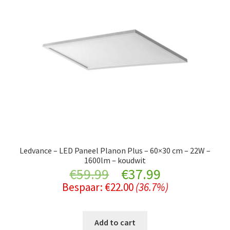
Ledvance – LED Paneel Planon Plus – 60×30 cm – 22W –
1600lm – koudwit
Original
Current
€
59.99
€
37.99
Bespaar:
€
22.00
(36.7%)
price
price
was:
is:
Add to cart