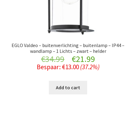
EGLO Valdeo – buitenverlichting – buitenlamp – IP44 –
wandlamp – 1 Lichts – zwart – helder
Original
Current
€
34.99
€
21.99
Bespaar:
€
13.00
(37.2%)
price
price
was:
is:
Add to cart
€34.99.
€21.99.