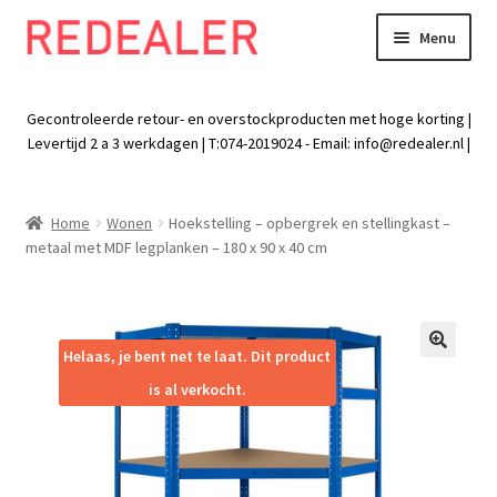
Menu
Skip
Skip
to
to
Exp
Wonen
navigation
content
chil
Gecontroleerde retour- en overstockproducten met hoge korting |
men
Exp
Levertijd 2 a 3 werkdagen | T:074-2019024 - Email:
info@redealer.nl
|
Baby en kind
chil
men
Exp
Tuin
Home
Wonen
Hoekstelling – opbergrek en stellingkast –
chil
metaal met MDF legplanken – 180 x 90 x 40 cm
men
Exp
Vrije tijd
chil
men
Exp
Electra
chil
Helaas, je bent net te laat. Dit product
🔍
men
Exp
Werk
is al verkocht.
chil
men
Exp
Kleding
chil
men