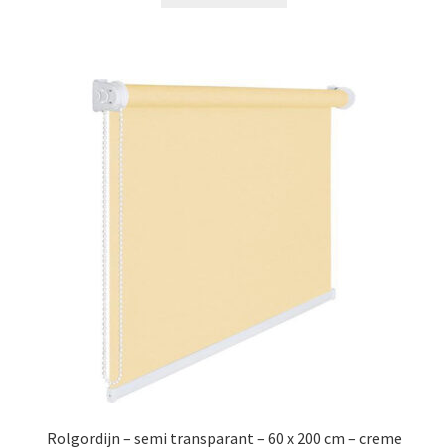
€59.99.
€37.99.
Rolgordijn – semi transparant – 60 x 200 cm – creme