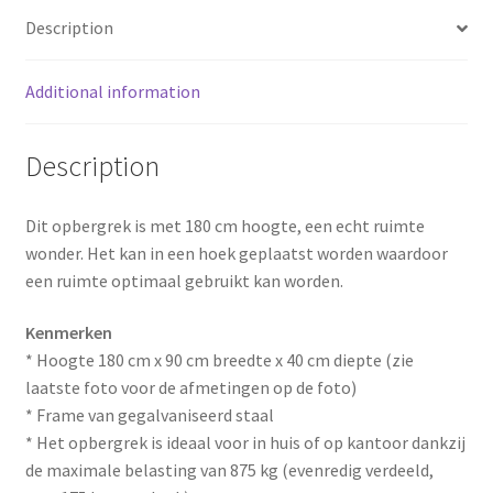
e
t
r
Description
b
e
e
Additional information
o
r
o
e
Description
k
s
Dit opbergrek is met 180 cm hoogte, een echt ruimte
t
wonder. Het kan in een hoek geplaatst worden waardoor
een ruimte optimaal gebruikt kan worden.
Kenmerken
* Hoogte 180 cm x 90 cm breedte x 40 cm diepte (zie
laatste foto voor de afmetingen op de foto)
* Frame van gegalvaniseerd staal
* Het opbergrek is ideaal voor in huis of op kantoor dankzij
de maximale belasting van 875 kg (evenredig verdeeld,