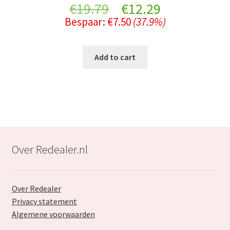
Original
Current
€
19.79
€
12.29
Bespaar:
€
7.50
(37.9%)
price
price
was:
is:
Add to cart
€19.79.
€12.29.
Over Redealer.nl
Over Redealer
Privacy statement
Algemene voorwaarden