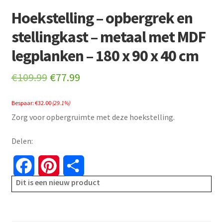
Hoekstelling – opbergrek en
stellingkast – metaal met MDF
legplanken – 180 x 90 x 40 cm
Original
Current
€
109.99
€
77.99
price
price
Bespaar:
€
32.00
(29.1%)
was:
is:
Zorg voor opbergruimte met deze hoekstelling.
€109.99.
€77.99.
Delen:
F
P
S
Dit is een nieuw product
a
i
h
c
n
a