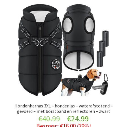
Hondenharnas 3XL – hondenjas – waterafstotend –
gevoerd – met borstband en reflectoren – zwart
Original
Current
€
40.99
€
24.99
Bespaar:
€
16.00
(39%)