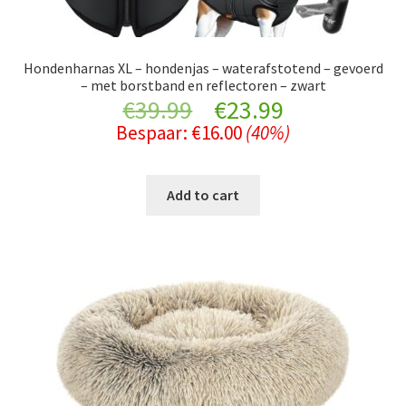
Hondenharnas XL – hondenjas – waterafstotend – gevoerd
– met borstband en reflectoren – zwart
Original
Current
€
39.99
€
23.99
Bespaar:
€
16.00
(40%)
price
price
was:
is:
Add to cart
€39.99.
€23.99.