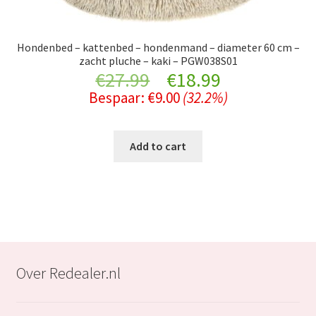
Hondenbed – kattenbed – hondenmand – diameter 60 cm –
zacht pluche – kaki – PGW038S01
Original
Current
€
27.99
€
18.99
Bespaar:
€
9.00
(32.2%)
price
price
was:
is:
Add to cart
€27.99.
€18.99.
Over Redealer.nl