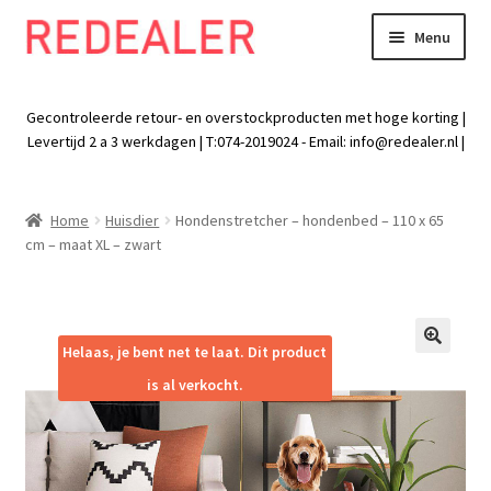
Menu
Skip
Skip
to
to
Exp
Wonen
navigation
content
chil
Gecontroleerde retour- en overstockproducten met hoge korting |
men
Exp
Levertijd 2 a 3 werkdagen | T:074-2019024 - Email:
info@redealer.nl
|
Baby en kind
chil
men
Exp
Tuin
Home
Huisdier
Hondenstretcher – hondenbed – 110 x 65
chil
cm – maat XL – zwart
men
Exp
Vrije tijd
chil
men
Exp
Electra
chil
Helaas, je bent net te laat. Dit product
🔍
men
Exp
Werk
is al verkocht.
chil
men
Exp
Kleding
chil
men