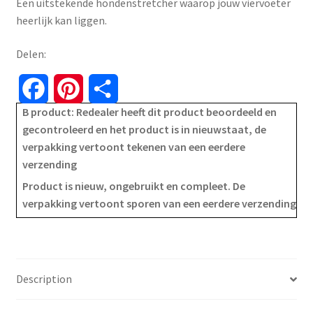
Een uitstekende hondenstretcher waarop jouw viervoeter
€28.99.
€16.99.
heerlijk kan liggen.
Delen:
F
P
S
B product: Redealer heeft dit product beoordeeld en
a
i
h
gecontroleerd en het product is in nieuwstaat, de
verpakking vertoont tekenen van een eerdere
c
n
a
verzending
e
t
r
Product is nieuw, ongebruikt en compleet. De
verpakking vertoont sporen van een eerdere verzending
b
e
e
o
r
o
e
Description
k
s