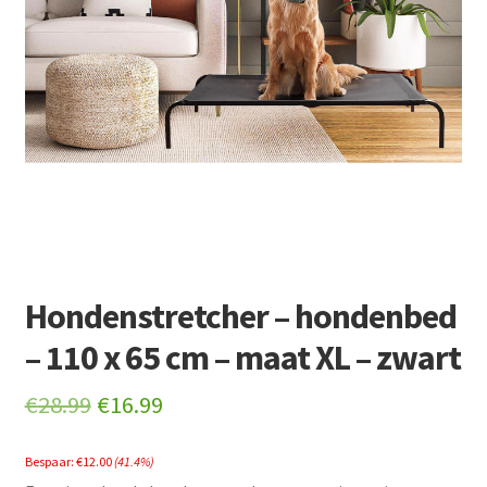
Retourboxen
Hondenstretcher – hondenbed
– 110 x 65 cm – maat XL – zwart
Original
Current
€
28.99
€
16.99
price
price
Bespaar:
€
12.00
(41.4%)
was:
is: