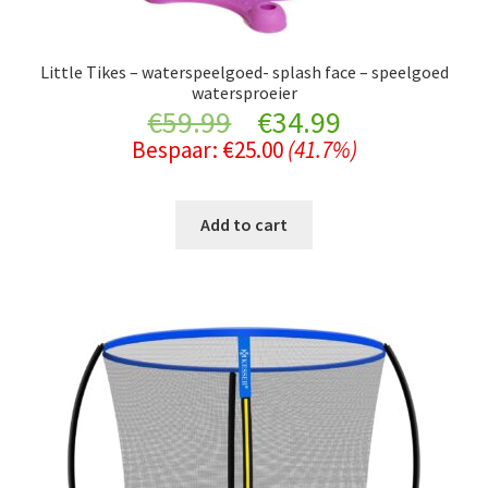
Little Tikes – waterspeelgoed- splash face – speelgoed
watersproeier
Original
Current
€
59.99
€
34.99
Bespaar:
€
25.00
(41.7%)
price
price
was:
is:
Add to cart
€59.99.
€34.99.