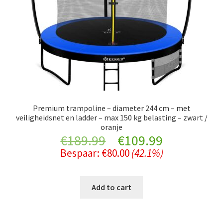
Premium trampoline – diameter 244 cm – met
veiligheidsnet en ladder – max 150 kg belasting – zwart /
oranje
Original
Current
€
189.99
€
109.99
Bespaar:
€
80.00
(42.1%)
price
price
was:
is:
Add to cart
€189.99.
€109.99.