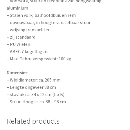
– Voorvork, stuur en treeplank van hoogwaardig
aluminium
– Stalen vork, balhoofdbuis en rem
– opvouwbaar, in hoogte verstelbaar stuur
– wrijvingsrem achter
– zij standaard
– PU Wielen
– ABEC 7 kogellagers
– Max. Gebruikersgewicht: 100 kg
Dimensies:
– Wieldiameter: ca. 205 mm
– Lengte ongeveer 88 cm
– stavlak ca. 34 x 12 cm (L x B)
– Stuur: Hoogte: ca. 88 – 98 cm
Related products