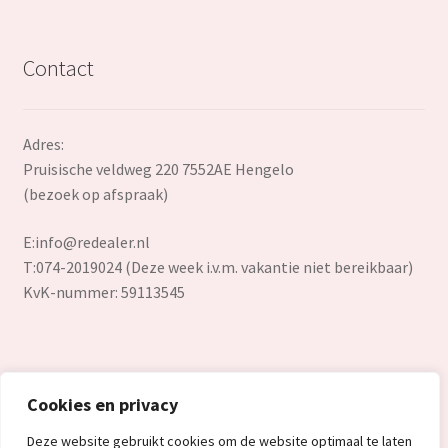
Contact
Adres:
Pruisische veldweg 220 7552AE Hengelo
(bezoek op afspraak)
E:
info@redealer.nl
T:074-2019024 (Deze week i.v.m. vakantie niet bereikbaar)
KvK-nummer: 59113545
Cookies en privacy
© Redealer.nl | Gecontroleerde retourproducten en nieuwe
Deze website gebruikt cookies om de website optimaal te laten
overstockproducten tegen een onverslaanbare lage prijs.