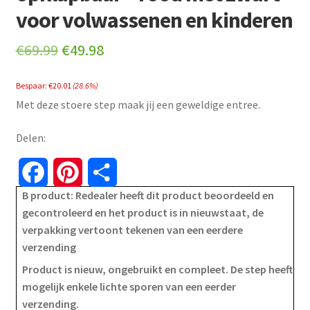
voor volwassenen en kinderen
Original
Current
€
69.99
€
49.98
price
price
Bespaar:
€
20.01
(28.6%)
was:
is:
Met deze stoere step maak jij een geweldige entree.
€69.99.
€49.98.
Delen:
F
P
S
B product: Redealer heeft dit product beoordeeld en
a
i
h
gecontroleerd en het product is in nieuwstaat, de
verpakking vertoont tekenen van een eerdere
c
n
a
verzending
e
t
r
Product is nieuw, ongebruikt en compleet. De step heeft
mogelijk enkele lichte sporen van een eerder
b
e
e
verzending.