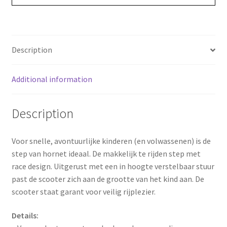
o
r
o
e
k
s
Description
t
Additional information
Description
Voor snelle, avontuurlijke kinderen (en volwassenen) is de
step van hornet ideaal. De makkelijk te rijden step met
race design. Uitgerust met een in hoogte verstelbaar stuur
past de scooter zich aan de grootte van het kind aan. De
scooter staat garant voor veilig rijplezier.
Details: