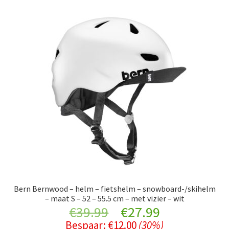
Bern Bernwood – helm – fietshelm – snowboard-/skihelm
– maat S – 52 – 55.5 cm – met vizier – wit
Original
Current
€
39.99
€
27.99
Bespaar:
€
12.00
(30%)