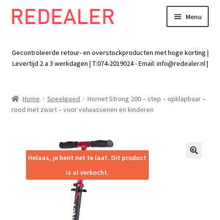
Menu
Skip
Skip
to
to
Exp
Wonen
navigation
content
chil
Gecontroleerde retour- en overstockproducten met hoge korting |
men
Exp
Levertijd 2 a 3 werkdagen | T:074-2019024 - Email:
info@redealer.nl
|
Baby en kind
chil
men
Exp
Tuin
Home
Speelgoed
Hornet Strong 200 – step – opklapbaar –
chil
rood met zwart – voor volwassenen en kinderen
men
Exp
Vrije tijd
chil
men
Exp
Electra
chil
Helaas, je bent net te laat. Dit product
🔍
men
Exp
Werk
is al verkocht.
chil
men
Exp
Kleding
chil
men