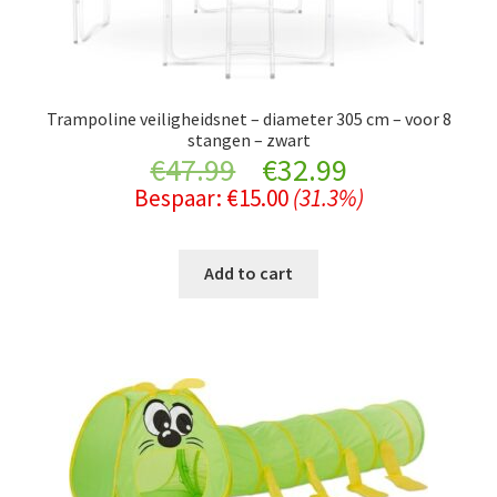
Trampoline veiligheidsnet – diameter 305 cm – voor 8
stangen – zwart
Original
Current
€
47.99
€
32.99
Bespaar:
€
15.00
(31.3%)
price
price
was:
is:
Add to cart
€47.99.
€32.99.