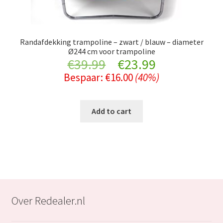
Randafdekking trampoline – zwart / blauw – diameter
Ø244 cm voor trampoline
Original
Current
€
39.99
€
23.99
Bespaar:
€
16.00
(40%)
price
price
was:
is:
Add to cart
€39.99.
€23.99.
Over Redealer.nl