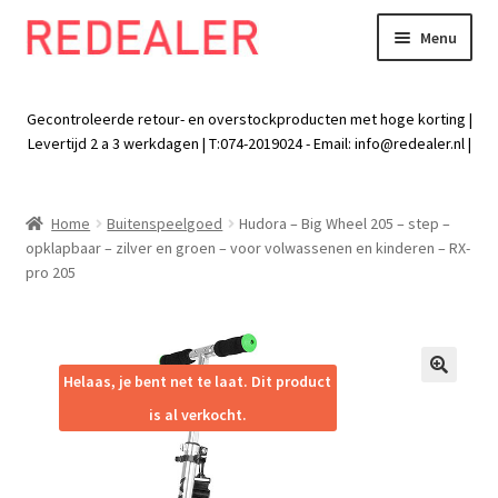
Menu
Skip
Skip
to
to
Exp
Wonen
navigation
content
chil
Gecontroleerde retour- en overstockproducten met hoge korting |
men
Exp
Levertijd 2 a 3 werkdagen | T:074-2019024 - Email:
info@redealer.nl
|
Baby en kind
chil
men
Exp
Tuin
Home
Buitenspeelgoed
Hudora – Big Wheel 205 – step –
chil
opklapbaar – zilver en groen – voor volwassenen en kinderen – RX-
men
Exp
Vrije tijd
pro 205
chil
men
Exp
Electra
chil
men
Exp
Helaas, je bent net te laat. Dit product
Werk
🔍
chil
is al verkocht.
men
Exp
Kleding
chil
men