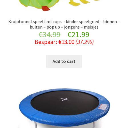
Kruiptunnel speeltent rups – kinder speelgoed – binnen –
buiten – pop up – jongens – meisjes
Original
Current
€
34.99
€
21.99
Bespaar:
€
13.00
(37.2%)
price
price
was:
is:
Add to cart
€34.99.
€21.99.