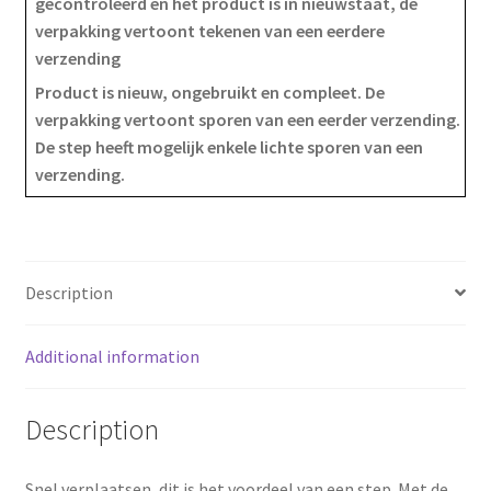
gecontroleerd en het product is in nieuwstaat, de
verpakking vertoont tekenen van een eerdere
c
n
a
verzending
e
t
r
Product is nieuw, ongebruikt en compleet. De
verpakking vertoont sporen van een eerder verzending.
b
e
e
De step heeft mogelijk enkele lichte sporen van een
o
r
verzending.
o
e
k
s
Description
t
Additional information
Description
Snel verplaatsen, dit is het voordeel van een step. Met de