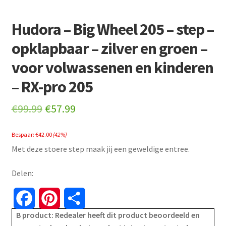
Hudora – Big Wheel 205 – step –
opklapbaar – zilver en groen –
voor volwassenen en kinderen
– RX-pro 205
Original
Current
€
99.99
€
57.99
price
price
Bespaar:
€
42.00
(42%)
was:
is:
Met deze stoere step maak jij een geweldige entree.
€99.99.
€57.99.
Delen:
F
P
S
B product: Redealer heeft dit product beoordeeld en
a
i
h