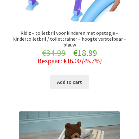
Kidiz – toiletbril voor kinderen met opstapje –
kindertoiletbril / toilettrainer – hoogte verstelbaar –
blauw
Original
Current
€
34.99
€
18.99
Bespaar:
€
16.00
(45.7%)
price
price
was:
is:
Add to cart
€34.99.
€18.99.