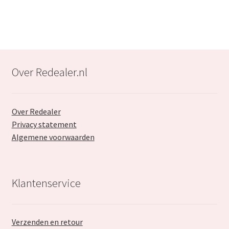
€24.99.
€15.99.
Over Redealer.nl
Over Redealer
Privacy statement
Algemene voorwaarden
Klantenservice
Verzenden en retour