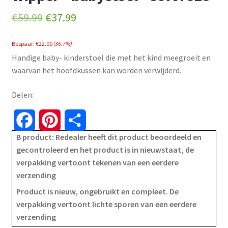
Original
Current
€
59.99
€
37.99
price
price
Bespaar:
€
22.00
(36.7%)
was:
is:
Handige baby- kinderstoel die met het kind meegroeit en
€59.99.
€37.99.
waarvan het hoofdkussen kan worden verwijderd.
Delen:
F
P
S
B product: Redealer heeft dit product beoordeeld en
a
i
h
gecontroleerd en het product is in nieuwstaat, de
verpakking vertoont tekenen van een eerdere
c
n
a
verzending
e
t
r
Product is nieuw, ongebruikt en compleet. De
verpakking vertoont lichte sporen van een eerdere
b
e
e
verzending
o
r