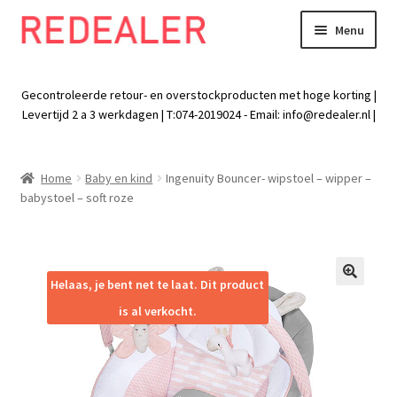
Menu
Skip
Skip
to
to
Exp
Wonen
navigation
content
chil
Gecontroleerde retour- en overstockproducten met hoge korting |
men
Exp
Levertijd 2 a 3 werkdagen | T:074-2019024 - Email:
info@redealer.nl
|
Baby en kind
chil
men
Exp
Tuin
Home
Baby en kind
Ingenuity Bouncer- wipstoel – wipper –
chil
babystoel – soft roze
men
Exp
Vrije tijd
chil
men
Exp
Electra
chil
Helaas, je bent net te laat. Dit product
🔍
men
Exp
Werk
is al verkocht.
chil
men
Exp
Kleding
chil
men