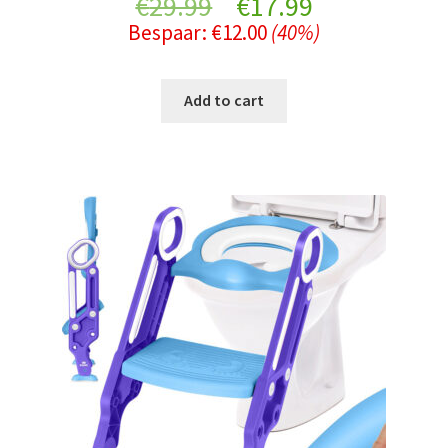
Original
Current
€
29.99
€
17.99
Bespaar:
€
12.00
(40%)
price
price
was:
is:
Add to cart
€29.99.
€17.99.