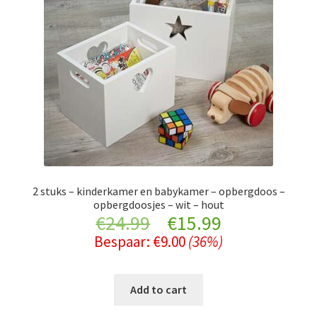
2 stuks – kinderkamer en babykamer – opbergdoos –
opbergdoosjes – wit – hout
Original
Current
€
24.99
€
15.99
Bespaar:
€
9.00
(36%)
price
price
was:
is:
Add to cart