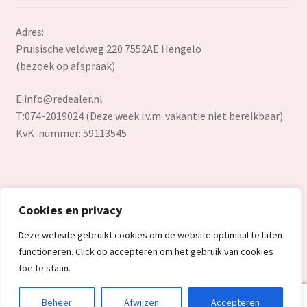
Adres:
Pruisische veldweg 220 7552AE Hengelo
(bezoek op afspraak)
E:
info@redealer.nl
T:074-2019024 (Deze week i.v.m. vakantie niet bereikbaar)
KvK-nummer: 59113545
Cookies en privacy
© Redealer.nl | Gecontroleerde retourproducten en nieuwe
Deze website gebruikt cookies om de website optimaal te laten
overstockproducten tegen een onverslaanbare lage prijs.
functioneren. Click op accepteren om het gebruik van cookies
2026
toe te staan.
0
Beheer
Afwijzen
Accepteren