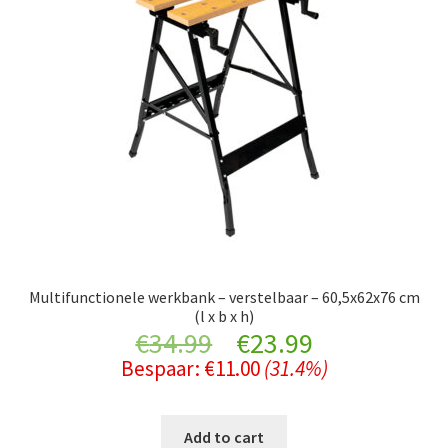
Multifunctionele werkbank – verstelbaar – 60,5x62x76 cm
(l x b x h)
Original
Current
€
34.99
€
23.99
Bespaar:
€
11.00
(31.4%)
price
price
was:
is:
Add to cart