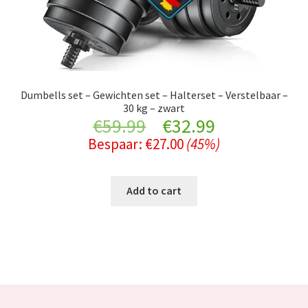
Dumbells set – Gewichten set – Halterset – Verstelbaar –
30 kg – zwart
Original
Current
€
59.99
€
32.99
Bespaar:
€
27.00
(45%)
price
price
was:
is:
Add to cart
€59.99.
€32.99.