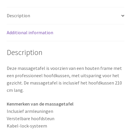
o
e
Description
k
s
Additional information
t
Description
Deze massagetafel is voorzien van een houten frame met
een professioneel hoofdkussen, met uitsparing voor het
gezicht. De massagetafel is inclusief het hoofdkussen 210
cm lang.
Kenmerken van de massagetafel
Inclusief armleuningen
Verstelbare hoofdsteun
Kabel-lock-systeem