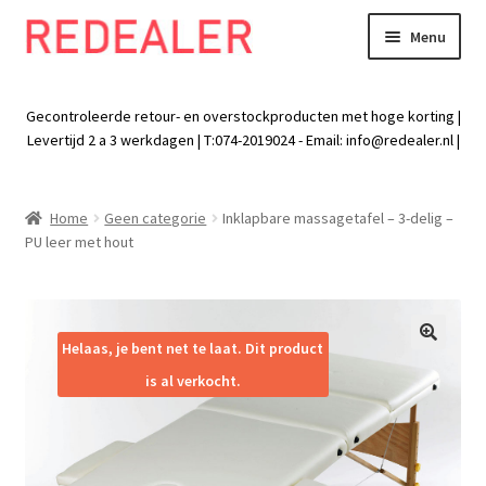
Menu
Skip
Skip
to
to
Exp
Wonen
navigation
content
chil
Gecontroleerde retour- en overstockproducten met hoge korting |
men
Exp
Levertijd 2 a 3 werkdagen | T:074-2019024 - Email:
info@redealer.nl
|
Baby en kind
chil
men
Exp
Tuin
Home
Geen categorie
Inklapbare massagetafel – 3-delig –
chil
PU leer met hout
men
Exp
Vrije tijd
chil
men
Exp
Electra
chil
Helaas, je bent net te laat. Dit product
🔍
men
Exp
Werk
is al verkocht.
chil
men
Exp
Kleding
chil
men