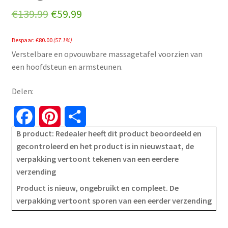
Original
Current
€
139.99
€
59.99
price
price
Bespaar:
€
80.00
(57.1%)
was:
is:
Verstelbare en opvouwbare massagetafel voorzien van
€139.99.
€59.99.
een hoofdsteun en armsteunen.
Delen:
F
P
S
B product: Redealer heeft dit product beoordeeld en
a
i
h
gecontroleerd en het product is in nieuwstaat, de
verpakking vertoont tekenen van een eerdere
c
n
a
verzending
e
t
r
Product is nieuw, ongebruikt en compleet. De
verpakking vertoont sporen van een eerder verzending
b
e
e
o
r