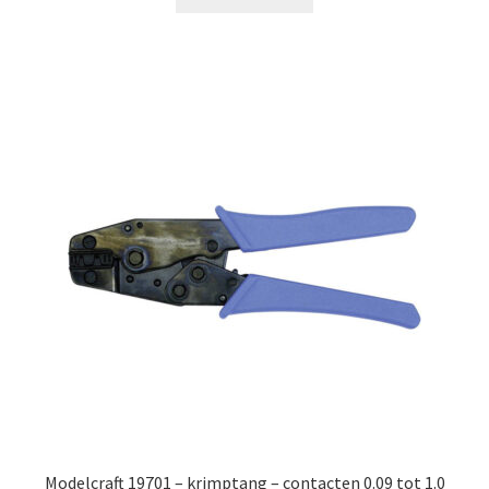
€34.99.
€23.99.
Modelcraft 19701 – krimptang – contacten 0.09 tot 1.0