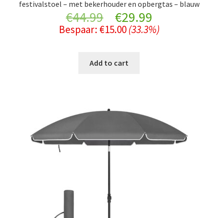
festivalstoel – met bekerhouder en opbergtas – blauw
Original
Current
€
44.99
€
29.99
Bespaar:
€
15.00
(33.3%)
price
price
was:
is:
Add to cart
€44.99.
€29.99.