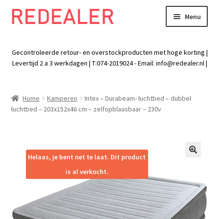
Menu
Skip
Skip
to
to
Exp
Wonen
navigation
content
chil
Gecontroleerde retour- en overstockproducten met hoge korting |
men
Exp
Levertijd 2 a 3 werkdagen | T:074-2019024 - Email:
info@redealer.nl
|
Baby en kind
chil
men
Exp
Tuin
Home
Kamperen
Intex – Durabeam- luchtbed – dubbel
chil
luchtbed – 203x152x46 cm – zelfopblaasbaar – 230v
men
Exp
Vrije tijd
chil
men
Exp
Electra
chil
Helaas, je bent net te laat. Dit product
🔍
men
Exp
Werk
is al verkocht.
chil
men
Exp
Kleding
chil
men