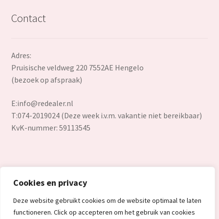
Contact
Adres:
Pruisische veldweg 220 7552AE Hengelo
(bezoek op afspraak)
E:
info@redealer.nl
T:074-2019024 (Deze week i.v.m. vakantie niet bereikbaar)
KvK-nummer: 59113545
Cookies en privacy
© Redealer.nl | Gecontroleerde retourproducten en nieuwe
Deze website gebruikt cookies om de website optimaal te laten
overstockproducten tegen een onverslaanbare lage prijs.
functioneren. Click op accepteren om het gebruik van cookies
2026