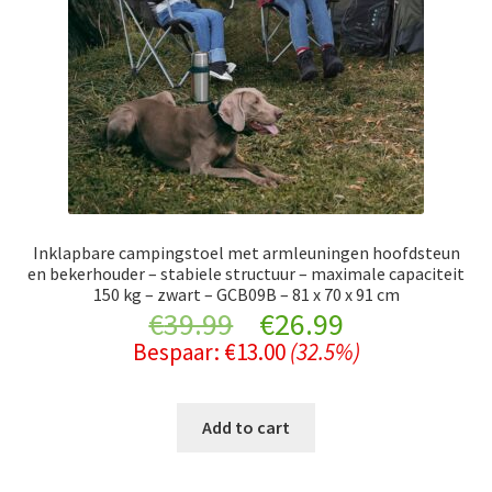
Inklapbare campingstoel met armleuningen hoofdsteun
en bekerhouder – stabiele structuur – maximale capaciteit
150 kg – zwart – GCB09B – 81 x 70 x 91 cm
Original
Current
€
39.99
€
26.99
Bespaar:
€
13.00
(32.5%)
price
price
was:
is:
Add to cart
€39.99.
€26.99.