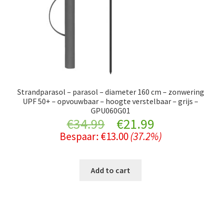
Strandparasol – parasol – diameter 160 cm – zonwering
UPF 50+ – opvouwbaar – hoogte verstelbaar – grijs –
GPU060G01
Original
Current
€
34.99
€
21.99
Bespaar:
€
13.00
(37.2%)
price
price
was:
is:
Add to cart
€34.99.
€21.99.