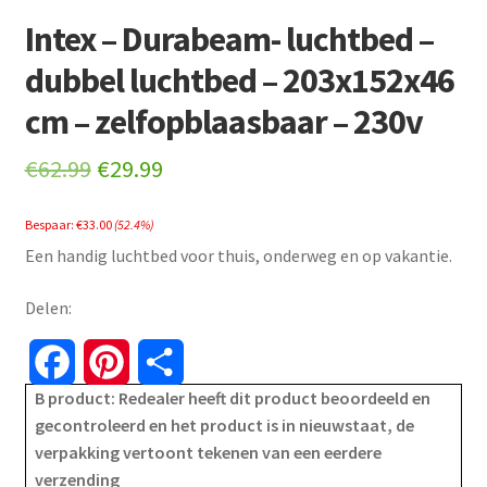
Intex – Durabeam- luchtbed –
dubbel luchtbed – 203x152x46
cm – zelfopblaasbaar – 230v
Original
Current
€
62.99
€
29.99
price
price
Bespaar:
€
33.00
(52.4%)
was:
is:
Een handig luchtbed voor thuis, onderweg en op vakantie.
€62.99.
€29.99.
Delen:
F
P
S
B product: Redealer heeft dit product beoordeeld en
a
i
h
gecontroleerd en het product is in nieuwstaat, de
verpakking vertoont tekenen van een eerdere
c
n
a
verzending