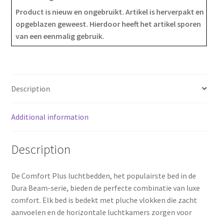
e
t
r
Product is nieuw en ongebruikt. Artikel is herverpakt en
opgeblazen geweest. Hierdoor heeft het artikel sporen
b
e
e
van een eenmalig gebruik.
o
r
o
e
k
s
Description
t
Additional information
Description
De Comfort Plus luchtbedden, het populairste bed in de
Dura Beam-serie, bieden de perfecte combinatie van luxe
comfort. Elk bed is bedekt met pluche vlokken die zacht
aanvoelen en de horizontale luchtkamers zorgen voor