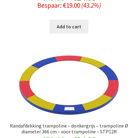
Bespaar:
€
19.00
(43.2%)
price
price
was:
is:
Add to cart
€43.99.
€24.99.
Randafdekking trampoline – donkergrijs – trampoline Ø
diameter 366 cm – voor trampoline – STP12R