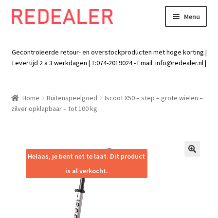
Menu
Skip
Skip
to
to
Exp
Wonen
navigation
content
chil
Gecontroleerde retour- en overstockproducten met hoge korting |
men
Exp
Levertijd 2 a 3 werkdagen | T:074-2019024 - Email:
info@redealer.nl
|
Baby en kind
chil
men
Exp
Tuin
Home
Buitenspeelgoed
Iscoot X50 – step – grote wielen –
chil
zilver opklapbaar – tot 100 kg
men
Exp
Vrije tijd
chil
men
Exp
Electra
chil
Helaas, je bent net te laat. Dit product
🔍
men
Exp
Werk
is al verkocht.
chil
men
Exp
Kleding
chil
men