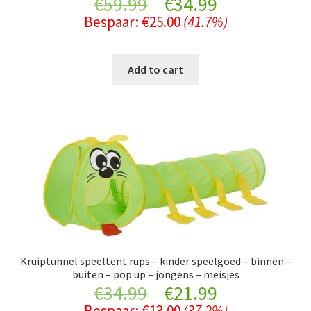
Original
Current
€
59.99
€
34.99
Bespaar:
€
25.00
(41.7%)
price
price
was:
is:
Add to cart
€59.99.
€34.99.
Kruiptunnel speeltent rups – kinder speelgoed – binnen –
buiten – pop up – jongens – meisjes
Original
Current
€
34.99
€
21.99
Bespaar:
€
13.00
(37.2%)