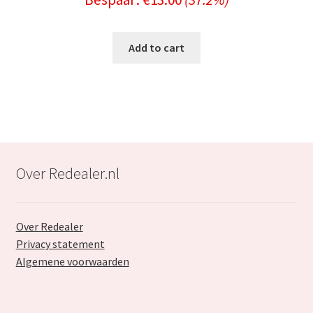
price
price
was:
is:
Add to cart
€34.99.
€21.99.
Over Redealer.nl
Over Redealer
Privacy statement
Algemene voorwaarden