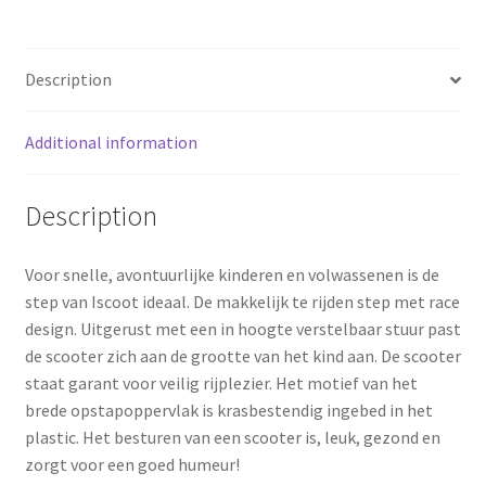
o
r
o
e
Description
k
s
Additional information
t
Description
Voor snelle, avontuurlijke kinderen en volwassenen is de
step van Iscoot ideaal. De makkelijk te rijden step met race
design. Uitgerust met een in hoogte verstelbaar stuur past
de scooter zich aan de grootte van het kind aan. De scooter
staat garant voor veilig rijplezier. Het motief van het
brede opstapoppervlak is krasbestendig ingebed in het
plastic. Het besturen van een scooter is, leuk, gezond en
zorgt voor een goed humeur!