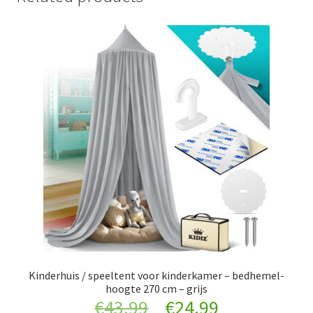
Kinderhuis / speeltent voor kinderkamer – bedhemel-
hoogte 270 cm – grijs
Original
Current
€
43.99
€
24.99