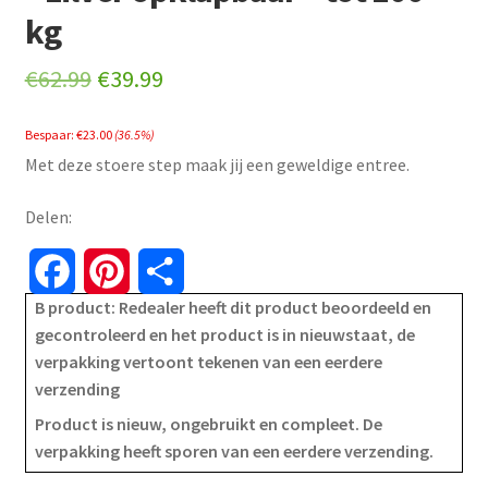
kg
Original
Current
€
62.99
€
39.99
price
price
Bespaar:
€
23.00
(36.5%)
was:
is:
Met deze stoere step maak jij een geweldige entree.
€62.99.
€39.99.
Delen:
F
P
S
B product: Redealer heeft dit product beoordeeld en
a
i
h
gecontroleerd en het product is in nieuwstaat, de
verpakking vertoont tekenen van een eerdere
c
n
a
verzending
e
t
r
Product is nieuw, ongebruikt en compleet. De
verpakking heeft sporen van een eerdere verzending.
b
e
e