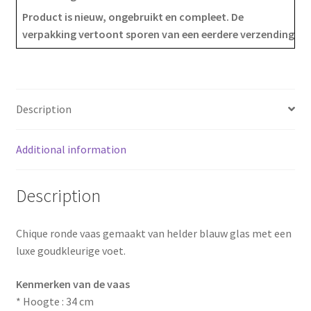
e
t
r
Product is nieuw, ongebruikt en compleet. De
verpakking vertoont sporen van een eerdere verzending
b
e
e
o
r
o
e
Description
k
s
Additional information
t
Description
Chique ronde vaas gemaakt van helder blauw glas met een
luxe goudkleurige voet.
Kenmerken van de vaas
* Hoogte : 34 cm