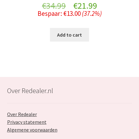
Original
Current
€
34.99
€
21.99
Bespaar:
€
13.00
(37.2%)
price
price
was:
is:
Add to cart
€34.99.
€21.99.
Over Redealer.nl
Over Redealer
Privacy statement
Algemene voorwaarden