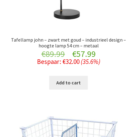
Tafellamp john – zwart met goud – industrieel design –
hoogte lamp 54 cm – metaal
Original
Current
€
89.99
€
57.99
Bespaar:
€
32.00
(35.6%)
price
price
was:
is:
Add to cart
€89.99.
€57.99.