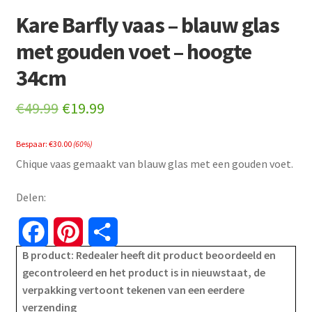
Kare Barfly vaas – blauw glas
met gouden voet – hoogte
34cm
Original
Current
€
49.99
€
19.99
price
price
Bespaar:
€
30.00
(60%)
was:
is:
Chique vaas gemaakt van blauw glas met een gouden voet.
€49.99.
€19.99.
Delen:
F
P
S
B product: Redealer heeft dit product beoordeeld en
a
i
h
gecontroleerd en het product is in nieuwstaat, de
verpakking vertoont tekenen van een eerdere
c
n
a
verzending