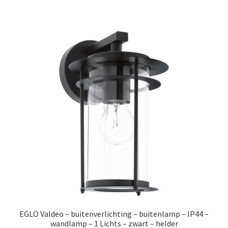
€51.99.
€32.99.
EGLO Valdeo – buitenverlichting – buitenlamp – IP44 –
wandlamp – 1 Lichts – zwart – helder