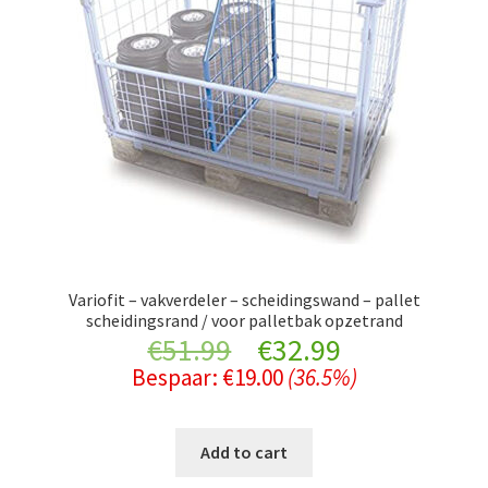
Variofit – vakverdeler – scheidingswand – pallet
scheidingsrand / voor palletbak opzetrand
Original
Current
€
51.99
€
32.99
Bespaar:
€
19.00
(36.5%)
price
price
was:
is:
Add to cart