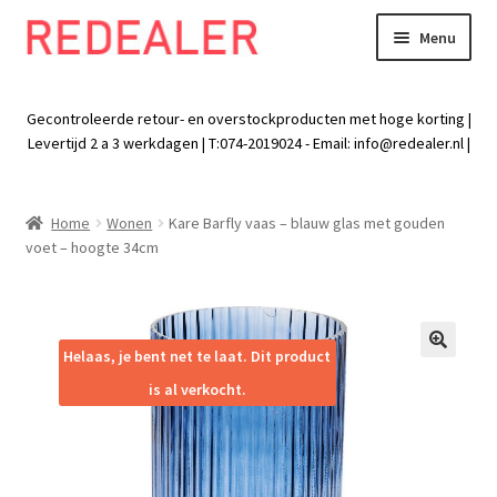
Menu
Skip
Skip
to
to
Exp
Wonen
navigation
content
chil
Gecontroleerde retour- en overstockproducten met hoge korting |
men
Exp
Levertijd 2 a 3 werkdagen | T:074-2019024 - Email:
info@redealer.nl
|
Baby en kind
chil
men
Exp
Tuin
Home
Wonen
Kare Barfly vaas – blauw glas met gouden
chil
voet – hoogte 34cm
men
Exp
Vrije tijd
chil
men
Exp
Electra
chil
Helaas, je bent net te laat. Dit product
🔍
men
Exp
Werk
is al verkocht.
chil
men
Exp
Kleding
chil
men