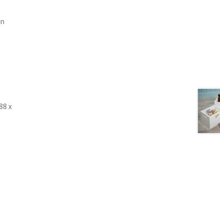
en
88 x