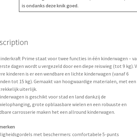
is ondanks deze knik goed.
o
e
k
s
t
scription
inderkraft Prime staat voor twee functies in één kinderwagen – v
erste dagen wordt u vergezeld door een diepe reiswieg (tot 9 kg). 
re kinderen is er een wendbare en lichte kinderwagen (vanaf 6
den tot 15 kg). Gemaakt van hoogwaardige materialen, met een
rekkelijk uiterlijk.
inderwagen is geschikt voor stad en land dankzij de
wielophanging, grote opblaasbare wielen en een robuuste en
bare carrosserie maken het een allround kinderwagen.
merken
iligheidsgordels met beschermers: comfortabele 5-punts