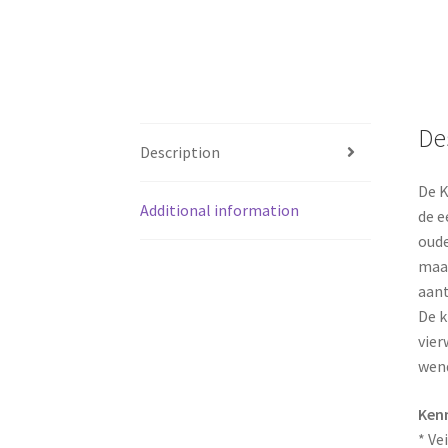
De
Description
De K
Additional information
de e
oude
maan
aant
De k
vier
wend
Ken
* Ve