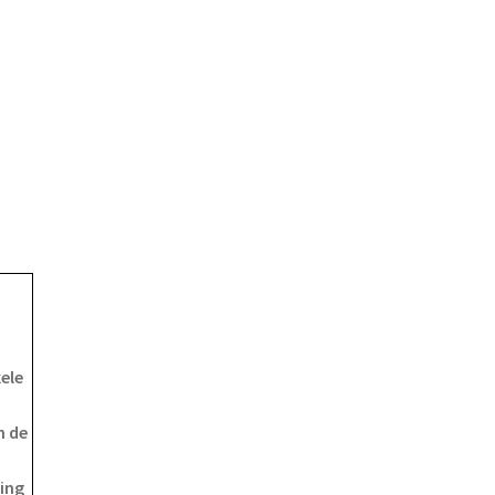
ele
n de
king