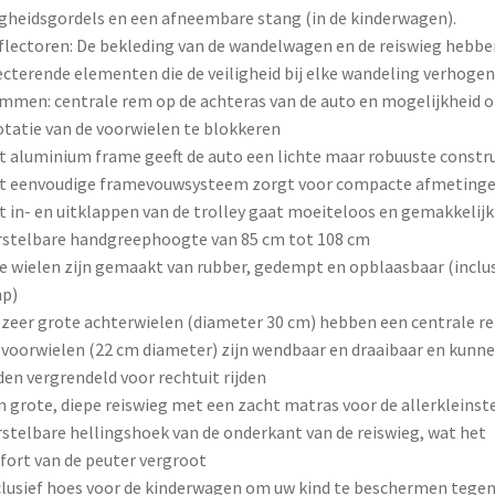
igheidsgordels en een afneembare stang (in de kinderwagen).
flectoren: De bekleding van de wandelwagen en de reiswieg hebbe
ecterende elementen die de veiligheid bij elke wandeling verhogen
mmen: centrale rem op de achteras van de auto en mogelijkheid 
otatie van de voorwielen te blokkeren
t aluminium frame geeft de auto een lichte maar robuuste constr
et eenvoudige framevouwsysteem zorgt voor compacte afmeting
t in- en uitklappen van de trolley gaat moeiteloos en gemakkelijk
rstelbare handgreephoogte van 85 cm tot 108 cm
le wielen zijn gemaakt van rubber, gedempt en opblaasbaar (inclus
p)
 zeer grote achterwielen (diameter 30 cm) hebben een centrale r
 voorwielen (22 cm diameter) zijn wendbaar en draaibaar en kunn
en vergrendeld voor rechtuit rijden
n grote, diepe reiswieg met een zacht matras voor de allerkleinst
rstelbare hellingshoek van de onderkant van de reiswieg, wat het
ort van de peuter vergroot
clusief hoes voor de kinderwagen om uw kind te beschermen tege