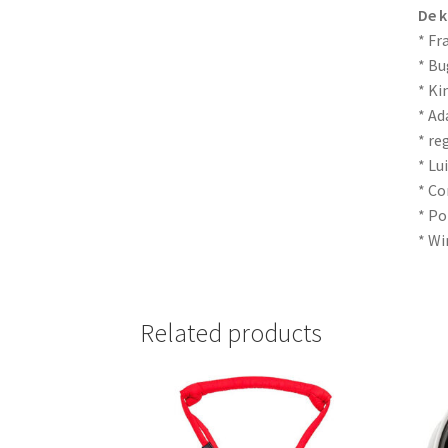
De k
* Fr
* Bu
* Ki
* Ad
* re
* Lu
* C
* P
* W
Related products