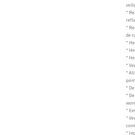
veil
* Re
refl
* Re
de r
* He
* H
* He
* Ve
* Al
pom
* De
* De
word
* Ee
* Ve
comf
* In