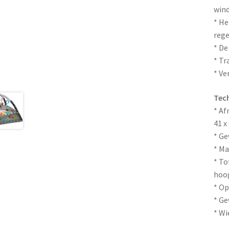
wind
* He
reg
* De
* Tr
* Ve
Tech
* Af
41 x
* Ge
* Ma
* To
hoog
* Op
* Ge
* Wi