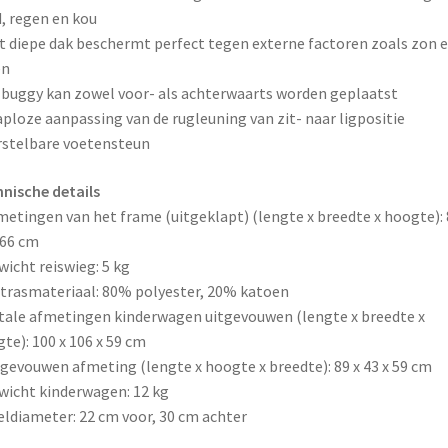
, regen en kou
t diepe dak beschermt perfect tegen externe factoren zoals zon 
en
 buggy kan zowel voor- als achterwaarts worden geplaatst
aploze aanpassing van de rugleuning van zit- naar ligpositie
rstelbare voetensteun
nische details
metingen van het frame (uitgeklapt) (lengte x breedte x hoogte): 
 66 cm
wicht reiswieg: 5 kg
trasmateriaal: 80% polyester, 20% katoen
tale afmetingen kinderwagen uitgevouwen (lengte x breedte x
te): 100 x 106 x 59 cm
gevouwen afmeting (lengte x hoogte x breedte): 89 x 43 x 59 cm
wicht kinderwagen: 12 kg
eldiameter: 22 cm voor, 30 cm achter