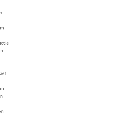
n
om
uctie
en
ief
em
en
en
n