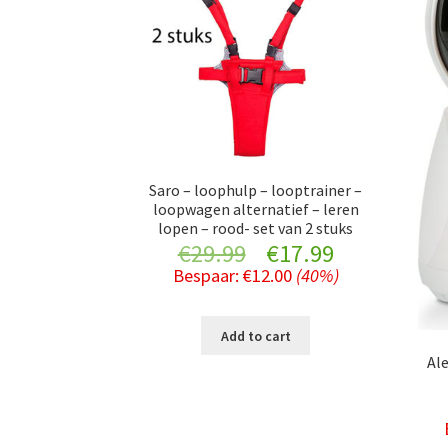
Saro – loophulp – looptrainer –
loopwagen alternatief – leren
lopen – rood- set van 2 stuks
Original
Current
€
29.99
€
17.99
Bespaar:
€
12.00
(40%)
price
price
was:
is:
Add to cart
Al
€29.99.
€17.99.