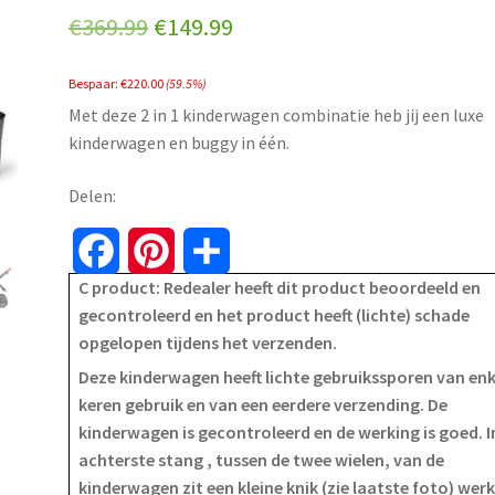
Original
Current
€
369.99
€
149.99
price
price
Bespaar:
€
220.00
(59.5%)
was:
is:
Met deze 2 in 1 kinderwagen combinatie heb jij een luxe
€369.99.
€149.99.
kinderwagen en buggy in één.
Delen:
F
P
S
C product: Redealer heeft dit product beoordeeld en
a
i
h
gecontroleerd en het product heeft (lichte) schade
opgelopen tijdens het verzenden.
c
n
a
Deze kinderwagen heeft lichte gebruikssporen van enk
e
t
r
keren gebruik en van een eerdere verzending. De
kinderwagen is gecontroleerd en de werking is goed. I
b
e
e
achterste stang , tussen de twee wielen, van de
o
r
kinderwagen zit een kleine knik (zie laatste foto) wer