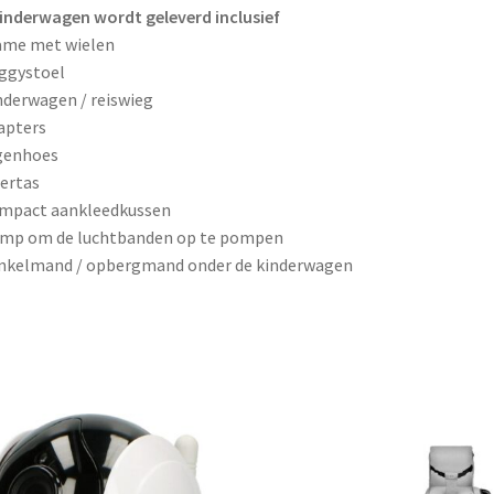
inderwagen wordt geleverd inclusief
ame met wielen
ggystoel
nderwagen / reiswieg
apters
genhoes
iertas
ompact aankleedkussen
omp om de luchtbanden op te pompen
inkelmand / opbergmand onder de kinderwagen