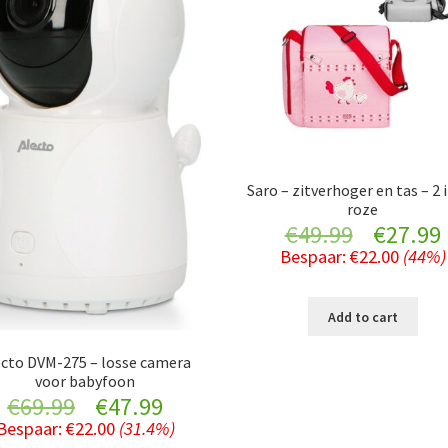
Saro – zitverhoger en tas – 2 i
roze
Original
€
49.99
€
27.99
Bespaar:
€
22.00
(44%)
price
was:
i
Add to cart
€49.99.
ecto DVM-275 – losse camera
voor babyfoon
Original
Current
€
69.99
€
47.99
Bespaar:
€
22.00
(31.4%)
price
price