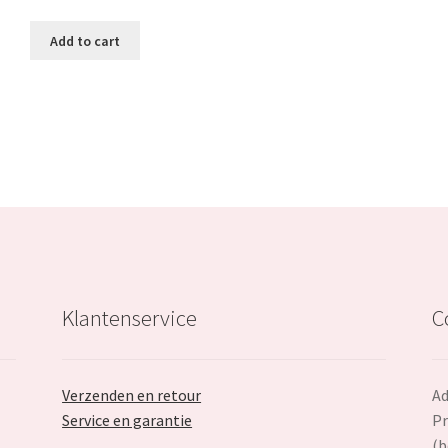
was:
is:
Add to cart
€69.99.
€47.99.
Klantenservice
C
Verzenden en retour
Ad
Service en garantie
Pr
(b