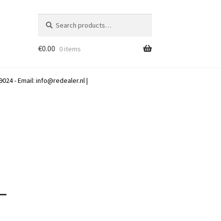
Search
Search
for:
€
0.00
0 items
024 - Email:
info@redealer.nl
|
–