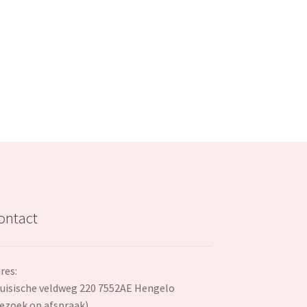
ontact
res:
uisische veldweg 220 7552AE Hengelo
ezoek op afspraak)