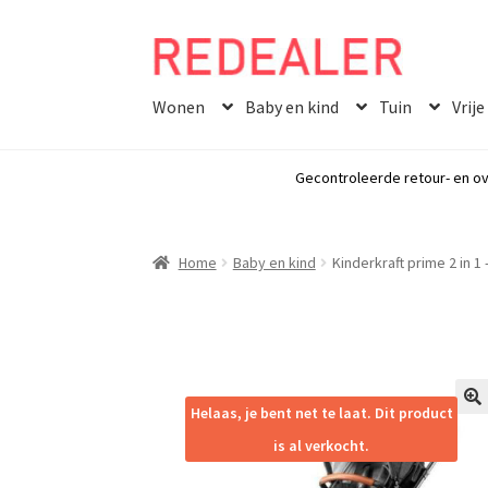
Skip
Skip
to
to
Wonen
Baby en kind
Tuin
Vrije
navigation
content
Gecontroleerde retour- en ov
Home
Baby en kind
Kinderkraft prime 2 in 
Helaas, je bent net te laat. Dit product
🔍
is al verkocht.