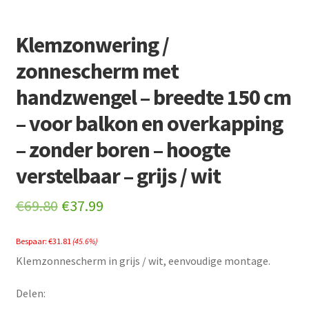
Klemzonwering /
zonnescherm met
handzwengel – breedte 150 cm
– voor balkon en overkapping
– zonder boren – hoogte
verstelbaar – grijs / wit
Original
Current
€
69.80
€
37.99
price
price
Bespaar:
€
31.81
(45.6%)
was:
is:
Klemzonnescherm in grijs / wit, eenvoudige montage.
€69.80.
€37.99.
Delen: