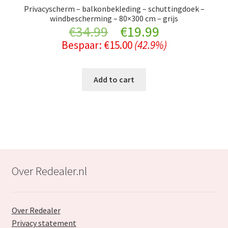
Privacyscherm – balkonbekleding – schuttingdoek –
windbescherming – 80×300 cm – grijs
Original
Current
€
34.99
€
19.99
Bespaar:
€
15.00
(42.9%)
price
price
was:
is:
Add to cart
€34.99.
€19.99.
Over Redealer.nl
Over Redealer
Privacy statement