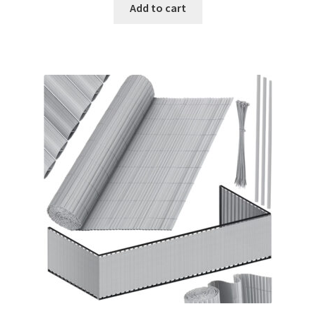
was:
is:
Add to cart
€29.99.
€18.99.