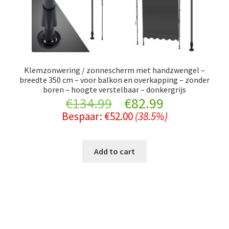
Klemzonwering / zonnescherm met handzwengel –
breedte 350 cm – voor balkon en overkapping – zonder
boren – hoogte verstelbaar – donkergrijs
Original
Current
€
134.99
€
82.99
Bespaar:
€
52.00
(38.5%)
price
price
was:
is:
Add to cart
€134.99.
€82.99.