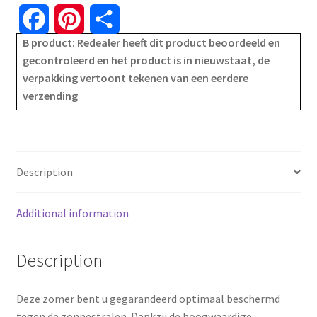
F
P
S
B product: Redealer heeft dit product beoordeeld en
a
i
h
gecontroleerd en het product is in nieuwstaat, de
verpakking vertoont tekenen van een eerdere
c
n
a
verzending
e
t
r
b
e
e
o
r
Description
o
e
Additional information
k
s
Description
t
Deze zomer bent u gegarandeerd optimaal beschermd
tegen de zonnestralen. Dankzij de hoogwaardige