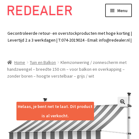
Menu
Skip
Skip
to
to
Exp
Wonen
navigation
content
chil
Gecontroleerde retour- en overstockproducten met hoge korting |
men
Exp
Levertijd 2 a 3 werkdagen | T:074-2019024 - Email:
info@redealer.nl
|
Baby en kind
chil
men
Exp
Tuin
Home
Tuin en Balkon
Klemzonwering / zonnescherm met
chil
handzwengel – breedte 150 cm – voor balkon en overkapping –
men
Exp
Vrije tijd
zonder boren – hoogte verstelbaar – grijs / wit
chil
men
Exp
Electra
chil
men
Exp
Helaas, je bent net te laat. Dit product
Werk
🔍
chil
is al verkocht.
men
Exp
Kleding
chil
men