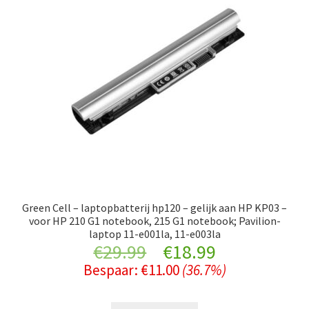
Green Cell – laptopbatterij hp120 – gelijk aan HP KP03 –
voor HP 210 G1 notebook, 215 G1 notebook; Pavilion-
laptop 11-e001la, 11-e003la
Original
Current
€
29.99
€
18.99
Bespaar:
€
11.00
(36.7%)
price
price