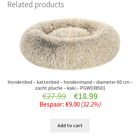
Related products
Hondenbed – kattenbed – hondenmand – diameter 60 cm –
zacht pluche – kaki – PGW038S01
Original
Current
€
27.99
€
18.99
Bespaar:
€
9.00
(32.2%)
price
price
was:
is:
Add to cart
€27.99.
€18.99.