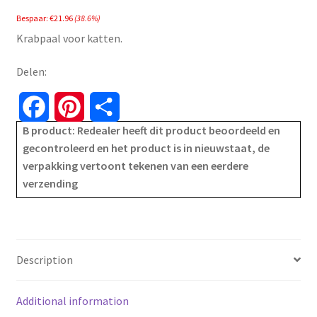
price
price
Bespaar:
€
21.96
(38.6%)
was:
is:
Krabpaal voor katten.
€56.95.
€34.99.
Delen:
F
P
S
B product: Redealer heeft dit product beoordeeld en
a
i
h
gecontroleerd en het product is in nieuwstaat, de
verpakking vertoont tekenen van een eerdere
c
n
a
verzending
e
t
r
b
e
e
o
r
Description
o
e
Additional information
k
s