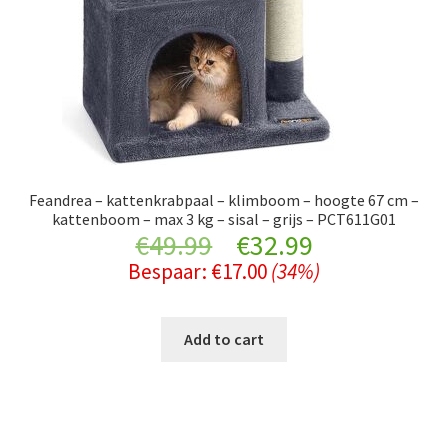
Feandrea – kattenkrabpaal – klimboom – hoogte 67 cm –
kattenboom – max 3 kg – sisal – grijs – PCT611G01
Original
Current
€
49.99
€
32.99
Bespaar:
€
17.00
(34%)
price
price
was:
is:
Add to cart
€49.99.
€32.99.