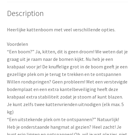
Description
t
Heerlijke kattenboom met veel verschillende opties.
Voordelen
“Een boom?” Ja, kitten, dit is geen droom! We weten dat je
graag uit je raam naar de bomen kijkt. Nu heb je een
krabpaal voor je! De knuffelige grot in de boom geeft je een
gezellige plek om je terug te trekken en te ontspannen
Willen rondspringen? Geen probleem! Met een verstevigde
bodemplaat en een extra kantelbeveiliging heeft deze
krabpaal extra stabiliteit zodat je stoom af kunt blazen.
Je kunt zelfs twee kattenvrienden uitnodigen (elk max. 5
kg)
“Een uitstekende plek om te ontspannen?” Natuurlijk!
Heb je onderstaande hangmat al gezien? Heel zacht! Je
kunt erin liggen en ontspannen! Oh, wil je wat plezier, niet