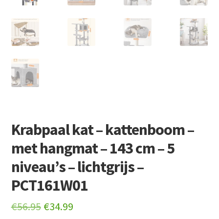
Krabpaal kat – kattenboom –
met hangmat – 143 cm – 5
niveau’s – lichtgrijs –
PCT161W01
Original
Current
€
56.95
€
34.99