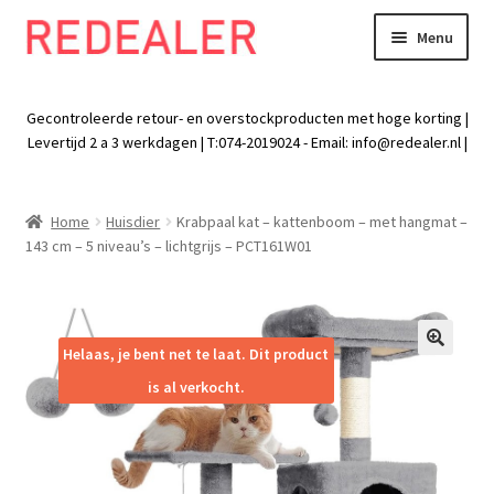
Menu
Skip
Skip
to
to
Exp
Wonen
navigation
content
chil
Gecontroleerde retour- en overstockproducten met hoge korting |
men
Exp
Levertijd 2 a 3 werkdagen | T:074-2019024 - Email:
info@redealer.nl
|
Baby en kind
chil
men
Exp
Tuin
Home
Huisdier
Krabpaal kat – kattenboom – met hangmat –
chil
143 cm – 5 niveau’s – lichtgrijs – PCT161W01
men
Exp
Vrije tijd
chil
men
Exp
Electra
chil
Helaas, je bent net te laat. Dit product
🔍
men
Exp
Werk
is al verkocht.
chil
men
Exp
Kleding
chil
men