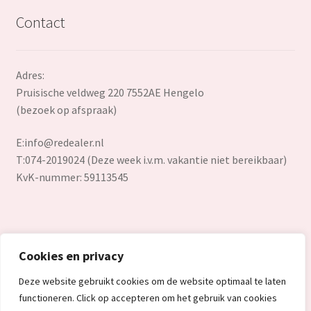
Contact
Adres:
Pruisische veldweg 220 7552AE Hengelo
(bezoek op afspraak)
E:
info@redealer.nl
T:074-2019024 (Deze week i.v.m. vakantie niet bereikbaar)
KvK-nummer: 59113545
Cookies en privacy
© Redealer.nl | Gecontroleerde retourproducten en nieuwe
Deze website gebruikt cookies om de website optimaal te laten
overstockproducten tegen een onverslaanbare lage prijs.
functioneren. Click op accepteren om het gebruik van cookies
2026