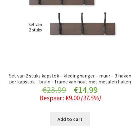
Set van 2 stuks kapstok – kledinghanger – muur – 3 haken
per kapstok – bruin – frame van hout met metalen haken
Original
Current
€
23.99
€
14.99
Bespaar:
€
9.00
(37.5%)
price
price
was:
is:
Add to cart
€23.99.
€14.99.