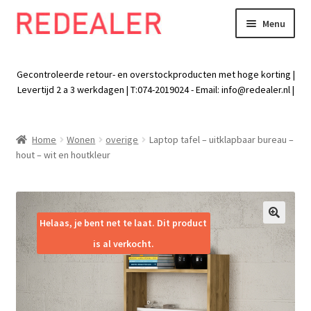
Menu
Skip
Skip
to
to
Exp
Wonen
navigation
content
chil
Gecontroleerde retour- en overstockproducten met hoge korting |
men
Exp
Levertijd 2 a 3 werkdagen | T:074-2019024 - Email:
info@redealer.nl
|
Baby en kind
chil
men
Exp
Tuin
Home
Wonen
overige
Laptop tafel – uitklapbaar bureau –
chil
hout – wit en houtkleur
men
Exp
Vrije tijd
chil
men
Exp
Electra
chil
Helaas, je bent net te laat. Dit product
🔍
men
Exp
Werk
is al verkocht.
chil
men
Exp
Kleding
chil
men