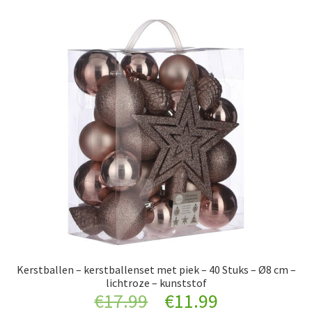
Kerstballen – kerstballenset met piek – 40 Stuks – Ø8 cm –
lichtroze – kunststof
Original
Current
€
17.99
€
11.99