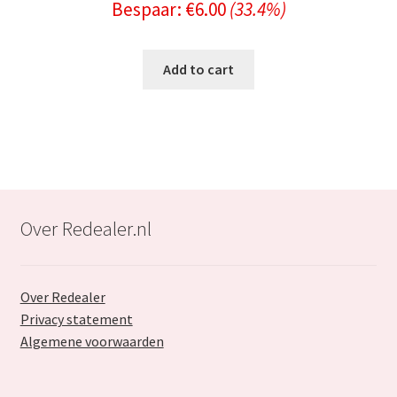
Bespaar:
€
6.00
(33.4%)
price
price
was:
is:
Add to cart
€17.99.
€11.99.
Over Redealer.nl
Over Redealer
Privacy statement
Algemene voorwaarden