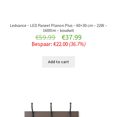
Ledvance – LED Paneel Planon Plus – 60×30 cm – 22W –
1600lm – koudwit
Original
Current
€
59.99
€
37.99
Bespaar:
€
22.00
(36.7%)
price
price
was:
is:
Add to cart
€59.99.
€37.99.