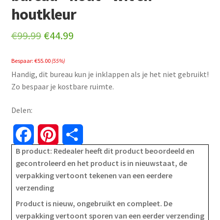
houtkleur
Original
Current
€
99.99
€
44.99
price
price
Bespaar:
€
55.00
(55%)
was:
is:
Handig, dit bureau kun je inklappen als je het niet gebruikt!
€99.99.
€44.99.
Zo bespaar je kostbare ruimte.
Delen:
F
P
S
B product: Redealer heeft dit product beoordeeld en
a
i
h
gecontroleerd en het product is in nieuwstaat, de
verpakking vertoont tekenen van een eerdere
c
n
a
verzending
e
t
r
Product is nieuw, ongebruikt en compleet. De
verpakking vertoont sporen van een eerder verzending
b
e
e