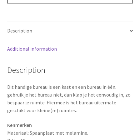
o
r
o
e
Description
k
s
Additional information
t
Description
Dit handige bureau is een kast en een bureau in één.
gebruik je het bureau niet, dan klap je het eenvoudig in, zo
bespaar je ruimte. Hiermee is het bureau uitermate
geschikt voor kleine(re) ruimtes.
Kenmerken
Materiaal: Spaanplaat met melamine.