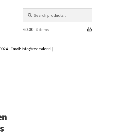
Search
Search
for:
€
0.00
0 items
024 - Email:
info@redealer.nl
|
en
js