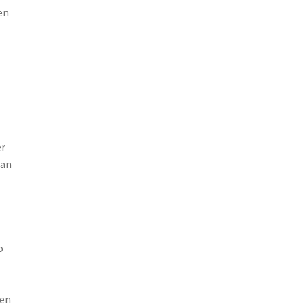
en
er
van
o
gen