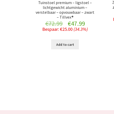
Tuinstoel premium – ligstoel –
lichtgewicht aluminium –
verstelbaar – opvouwbaar – zwart
– Tillvex®
Original
Current
€
72.99
€
47.99
Bespaar:
€
25.00
(34.3%)
price
price
was:
is:
Add to cart
€72.99.
€47.99.