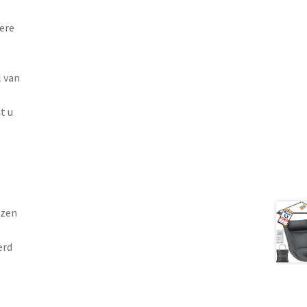
ere
 van
t u
ezen
erd