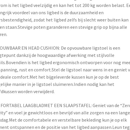
om is het ligbed veelzijdig en kan het tot 200 kg worden belast. E
ngrijk voordeel van ons ligbed is de duurzaamheid en
sbestendigheid, zodat het ligbed zelfs bij slecht weer buiten kan
ven staan.Stevige poten garanderen een stevige grip op bijna alle
ren.
OUWBAAR EN HEAD CUSHION: De opvouwbare ligstoel is een
tepunt dankzij de hoogwaardige afwerking met stijlvolle
ils.Bovendien is het ligbed ergonomisch ontworpen voor nog me
panning, rust en comfort.Stel de ligstoel naar wens in en geniet 
ideale comfort.Met het bijgeleverde kussen kun je op de best
lijke manier in je ligstoel sluimeren.Indien nodig kan het
dkussen worden verwijderd.
FORTABEL LAAGBLADMET EEN SLAAPSTAFEL: Geniet van de “Zer
ity” en voel je gewichtloos en bevrijd van alle zorgen na een lange
dag.Met de comfortabele en verstelbare bekleding kun je op elk
nt ontspannen en de positie van het ligbed aanpassen.Leun te