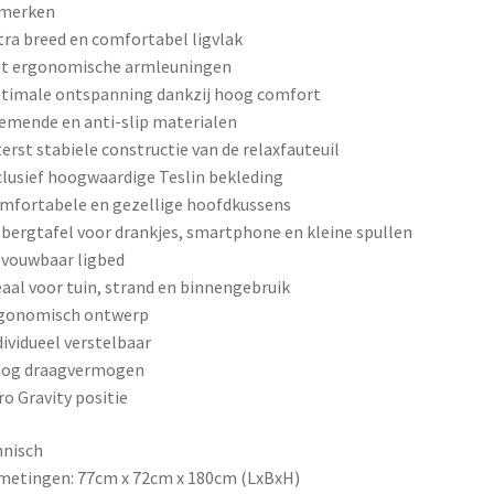
merken
tra breed en comfortabel ligvlak
et ergonomische armleuningen
timale ontspanning dankzij hoog comfort
emende en anti-slip materialen
terst stabiele constructie van de relaxfauteuil
clusief hoogwaardige Teslin bekleding
mfortabele en gezellige hoofdkussens
bergtafel voor drankjes, smartphone en kleine spullen
vouwbaar ligbed
eaal voor tuin, strand en binnengebruik
rgonomisch ontwerp
dividueel verstelbaar
oog draagvermogen
ro Gravity positie
hnisch
metingen: 77cm x 72cm x 180cm (LxBxH)