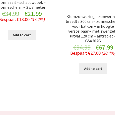
Zonnezeil – schaduwdoek –
zonnescherm – 3 x 3 meter
Original
Current
€
34.99
€
21.99
Klemzonwering – zonwerin
Bespaar:
€
13.00
(37.2%)
breedte 300 cm – zonnesch
price
price
voor balkon – in hoogte
verstelbaar – met zwengel
was:
is:
Add to cart
uitval 120 cm – antraciet 
GSA302G
€34.99.
€21.99.
Original
€
94.99
€
67.99
Bespaar:
€
27.00
(28.4%
price
was:
i
Add to cart
€94.99.