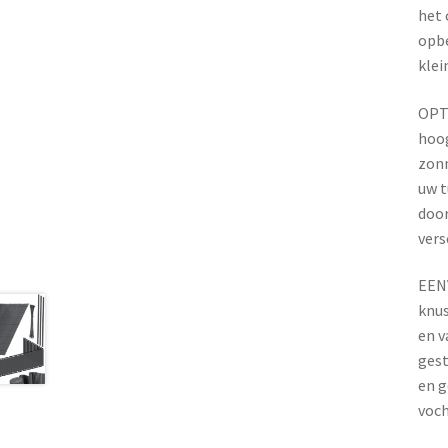
het 
opbe
klei
OPTI
hoog
zonn
uw t
door
vers
EEN
knus
en v
gest
en g
voch