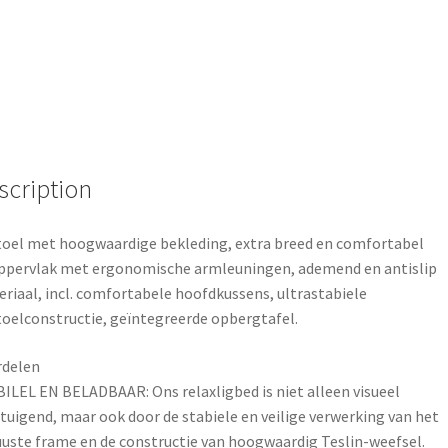
o
e
k
s
t
scription
toel met hoogwaardige bekleding, extra breed en comfortabel
ppervlak met ergonomische armleuningen, ademend en antislip
riaal, incl. comfortabele hoofdkussens, ultrastabiele
toelconstructie, geïntegreerde opbergtafel.
rdelen
ILEL EN BELADBAAR: Ons relaxligbed is niet alleen visueel
tuigend, maar ook door de stabiele en veilige verwerking van het
uste frame en de constructie van hoogwaardig Teslin-weefsel.