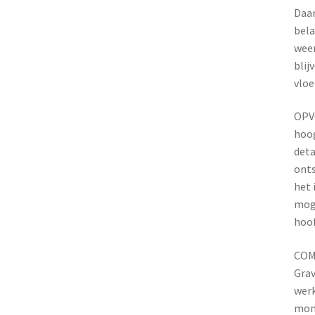
Daar
bela
weer
blij
vloe
OPV
hoog
deta
onts
het 
moge
hoof
COM
Grav
werk
mome