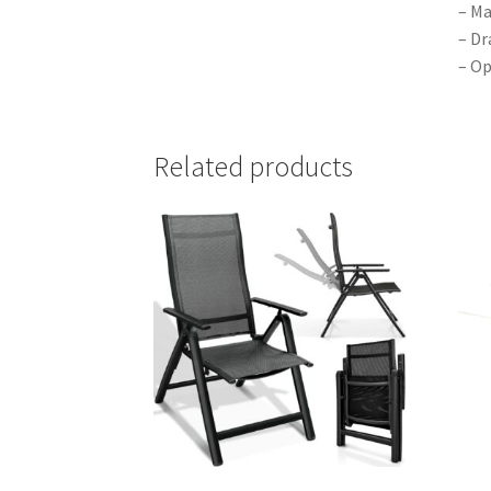
– Ma
– Dr
– Op
Related products