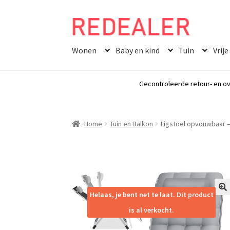
Skip
Skip
to
to
Wonen
Baby en kind
Tuin
Vrije
navigation
content
Gecontroleerde retour- en ov
Home
Tuin en Balkon
Ligstoel opvouwbaar – 2
Helaas, je bent net te laat. Dit product
🔍
is al verkocht.