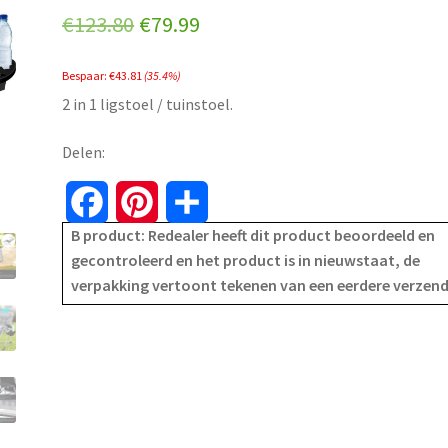
Original
Current
€
123.80
€
79.99
price
price
Bespaar:
€
43.81
(35.4%)
was:
is:
2 in 1 ligstoel / tuinstoel.
€123.80.
€79.99.
Delen:
F
P
S
B product: Redealer heeft dit product beoordeeld en
a
i
h
gecontroleerd en het product is in nieuwstaat, de
verpakking vertoont tekenen van een eerdere verzen
c
n
a
e
t
r
b
e
e
o
r