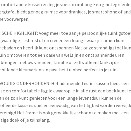
comfortabele kussen en leg je voeten omhoog.Een geïntegreerde
rgtafel biedt genoeg ruimte voor drankjes, je smartphone of and
ne voorwerpen.
SCHE HIGHLIGHT: Voeg meer toe aan je persoonlijke tuinligstoel
waardige Teslin-stof en creëer een lounge waar je samen kunt
ebaden en heerlijk kunt ontspannen.Met onze strandligstoel kun
uin omtoveren tot een oase van welzijn en ontspannende uren
brengen met uw vrienden, familie of zelfs alleen.Dankzij de
chillende kleurvarianten past het tuinbed perfect in je tuin.
VOUDIG ONDERHOUDEN: Het ademende Teslin-kussen biedt een
se en comfortabele ligplek waarop je in alle rust een boek kunt l
an de zon kunt genieten.Voor een lange levensduur kunnen de
offeerde kussens snel en eenvoudig van het ligbed worden verwijd
ereinigd.Het frame is ook gemakkelijk schoon te maken met een
tige doek of je tuinslang.