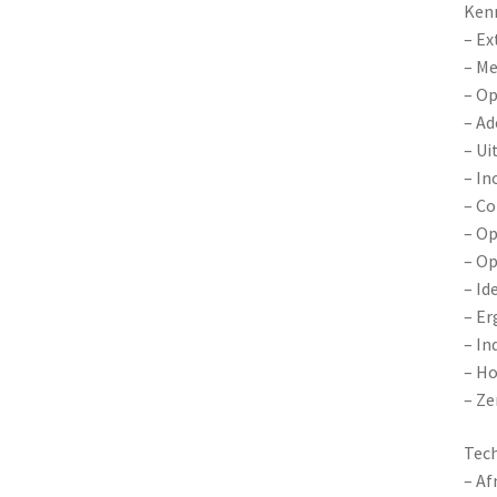
Ken
– Ex
– M
– Op
– Ad
– Ui
– In
– Co
– Op
– Op
– Id
– E
– In
– H
– Ze
Tec
– Af