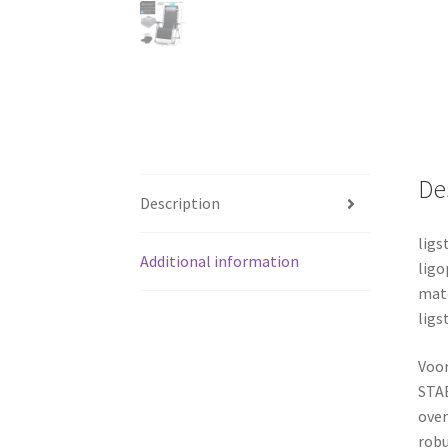
De
Description
ligs
Additional information
ligo
mate
ligs
Voo
STAB
over
robu