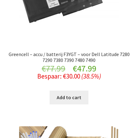
Greencell – accu / batterij F3YGT – voor Dell Latitude 7280
7290 7380 7390 7480 7490
Original
Current
€
77.99
€
47.99
Bespaar:
€
30.00
(38.5%)
price
price
was:
is:
Add to cart
€77.99.
€47.99.