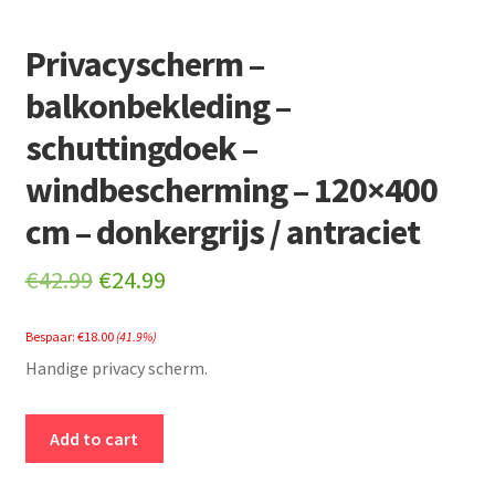
Privacyscherm –
balkonbekleding –
schuttingdoek –
windbescherming – 120×400
cm – donkergrijs / antraciet
Original
Current
€
42.99
€
24.99
price
price
Bespaar:
€
18.00
(41.9%)
was:
is:
Handige privacy scherm.
€42.99.
€24.99.
Privacyscherm
Add to cart
-
balkonbekleding