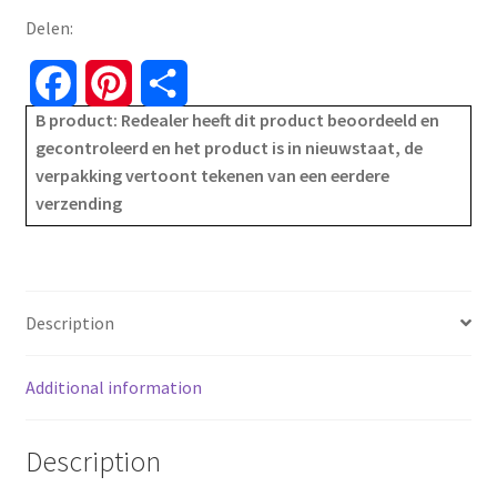
-
Delen:
schuttingdoek
-
F
P
S
windbescherming
B product: Redealer heeft dit product beoordeeld en
a
i
h
-
gecontroleerd en het product is in nieuwstaat, de
120x400
verpakking vertoont tekenen van een eerdere
c
n
a
cm
verzending
-
e
t
r
donkergrijs
b
e
e
/
antraciet
o
r
Description
quantity
o
e
Additional information
k
s
Description
t