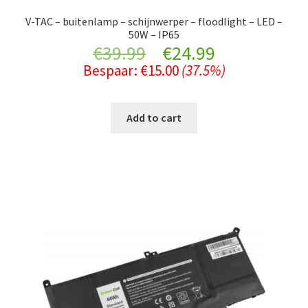
V-TAC – buitenlamp – schijnwerper – floodlight – LED –
50W – IP65
Original
Current
€
39.99
€
24.99
Bespaar:
€
15.00
(37.5%)
price
price
was:
is:
Add to cart
€39.99.
€24.99.