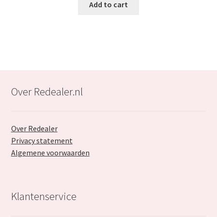
was:
is:
Add to cart
€39.99.
€23.99.
Over Redealer.nl
Over Redealer
Privacy statement
Algemene voorwaarden
Klantenservice