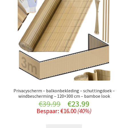
Privacyscherm – balkonbekleding – schuttingdoek –
windbescherming – 120×300 cm – bamboe look
Original
Current
€
39.99
€
23.99
Bespaar:
€
16.00
(40%)
price
price