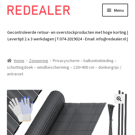
Menu
Skip
Skip
to
to
Exp
Wonen
navigation
content
chil
Gecontroleerde retour- en overstockproducten met hoge korting |
men
Exp
Levertijd 2 a 3 werkdagen | T:074-2019024 - Email:
info@redealer.nl
|
Baby en kind
chil
men
Exp
Tuin
Home
Zonwering
Privacyscherm – balkonbekleding –
chil
schuttingdoek – windbescherming – 120×400 cm – donkergrijs /
men
Exp
Vrije tijd
antraciet
chil
men
Exp
Electra
chil
men
Exp
Werk
🔍
chil
men
Exp
Kleding
chil
men