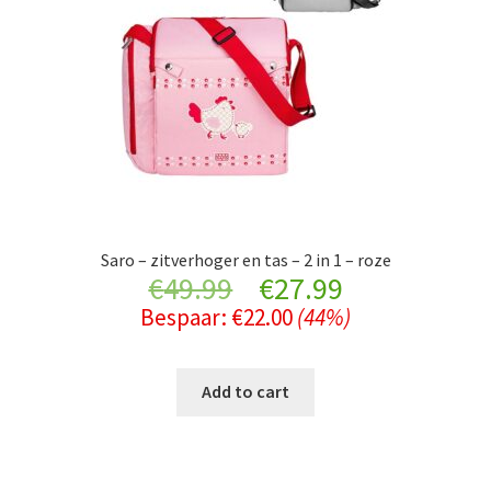
Saro – zitverhoger en tas – 2 in 1 – roze
Original
Current
€
49.99
€
27.99
Bespaar:
€
22.00
(44%)
price
price
was:
is:
Add to cart
€49.99.
€27.99.