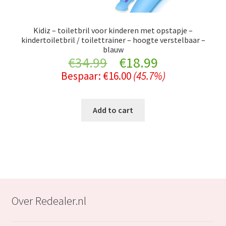
Kidiz – toiletbril voor kinderen met opstapje –
kindertoiletbril / toilettrainer – hoogte verstelbaar –
blauw
Original
Current
€
34.99
€
18.99
Bespaar:
€
16.00
(45.7%)
price
price
was:
is:
Add to cart
€34.99.
€18.99.
Over Redealer.nl