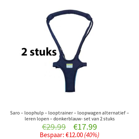
Saro – loophulp – looptrainer – loopwagen alternatief –
leren lopen – donkerblauw- set van 2 stuks
Original
Current
€
29.99
€
17.99
Bespaar:
€
12.00
(40%)