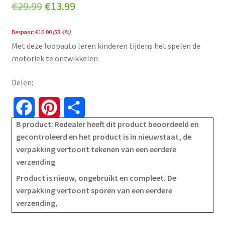
Original
Current
€
29.99
€
13.99
price
price
Bespaar:
€
16.00
(53.4%)
was:
is:
Met deze loopauto leren kinderen tijdens het spelen de
€29.99.
€13.99.
motoriek te ontwikkelen
Delen:
F
P
S
B product: Redealer heeft dit product beoordeeld en
a
i
h
gecontroleerd en het product is in nieuwstaat, de
verpakking vertoont tekenen van een eerdere
c
n
a
verzending
e
t
r
Product is nieuw, ongebruikt en compleet. De
verpakking vertoont sporen van een eerdere
b
e
e
verzending,
o
r