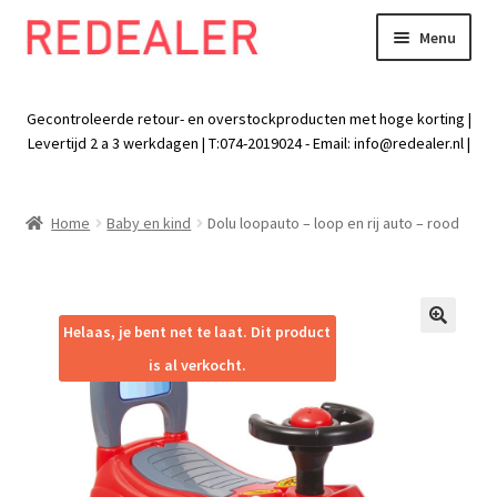
Menu
Skip
Skip
to
to
Exp
Wonen
navigation
content
chil
Gecontroleerde retour- en overstockproducten met hoge korting |
men
Exp
Levertijd 2 a 3 werkdagen | T:074-2019024 - Email:
info@redealer.nl
|
Baby en kind
chil
men
Exp
Tuin
Home
Baby en kind
Dolu loopauto – loop en rij auto – rood
chil
men
Exp
Vrije tijd
chil
men
Exp
Electra
Helaas, je bent net te laat. Dit product
🔍
chil
is al verkocht.
men
Exp
Werk
chil
men
Exp
Kleding
chil
men