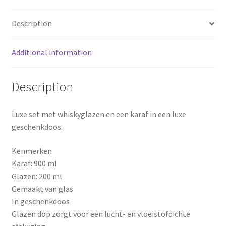
900
b
e
e
ml
Description
quantity
o
r
Additional information
o
e
k
s
Description
t
Luxe set met whiskyglazen en een karaf in een luxe
geschenkdoos.
Kenmerken
Karaf: 900 ml
Glazen: 200 ml
Gemaakt van glas
In geschenkdoos
Glazen dop zorgt voor een lucht- en vloeistofdichte