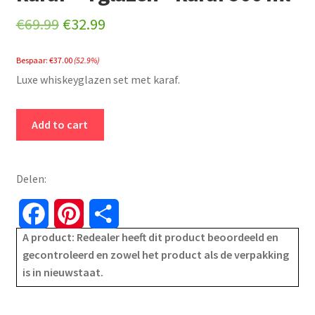
Original
Current
€
69.99
€
32.99
price
price
Bespaar:
€
37.00
(52.9%)
was:
is:
Luxe whiskeyglazen set met karaf.
€69.99.
€32.99.
Luxe
Add to cart
whiskey
glazen
set
Delen:
met
karaf
F
P
S
-
A product: Redealer heeft dit product beoordeeld en
a
i
h
4
gecontroleerd en zowel het product als de verpakking
glazen
is in nieuwstaat.
c
n
a
-
karaf
e
t
r