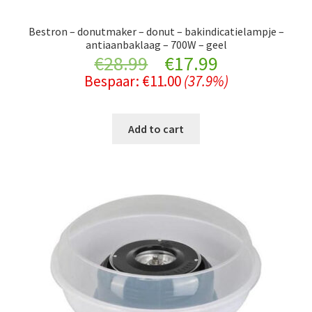
Bestron – donutmaker – donut – bakindicatielampje –
antiaanbaklaag – 700W – geel
Original
Current
€
28.99
€
17.99
Bespaar:
€
11.00
(37.9%)
price
price
was:
is:
Add to cart
€28.99.
€17.99.