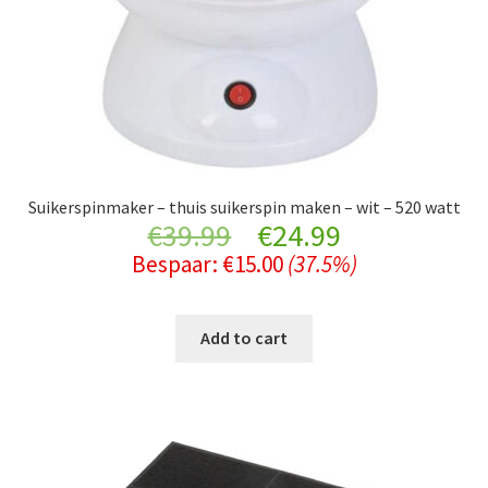
Suikerspinmaker – thuis suikerspin maken – wit – 520 watt
Original
Current
€
39.99
€
24.99
Bespaar:
€
15.00
(37.5%)
price
price
was:
is:
Add to cart
€39.99.
€24.99.