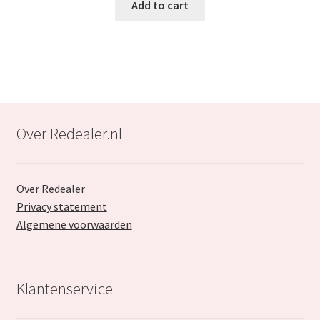
was:
is:
Add to cart
€25.99.
€16.99.
Over Redealer.nl
Over Redealer
Privacy statement
Algemene voorwaarden
Klantenservice