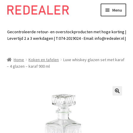
Menu
Skip
Skip
to
to
Exp
Wonen
navigation
content
chil
Gecontroleerde retour- en overstockproducten met hoge korting |
men
Exp
Levertijd 2 a 3 werkdagen | T:074-2019024 - Email:
info@redealer.nl
|
Baby en kind
chil
men
Exp
Tuin
Home
Koken en tafelen
Luxe whiskey glazen set met karaf
chil
– 4 glazen – karaf 900 ml
men
Exp
Vrije tijd
chil
men
Exp
Electra
chil
🔍
men
Exp
Werk
chil
men
Exp
Kleding
chil
men