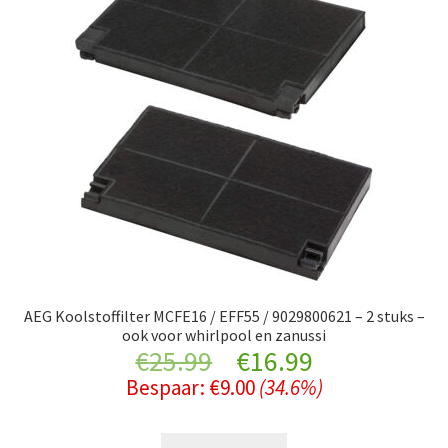
AEG Koolstoffilter MCFE16 / EFF55 / 9029800621 – 2 stuks –
ook voor whirlpool en zanussi
Original
Current
€
25.99
€
16.99
Bespaar:
€
9.00
(34.6%)
price
price