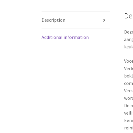
De
Description
Deze
Additional information
aang
keuk
Voo
Verl
bekl
com
Vers
word
De r
veil
Eenv
rein