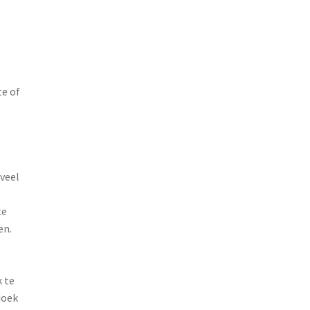
e of
veel
te
en.
 te
doek