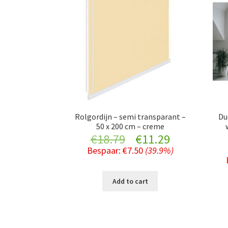
Rolgordijn – semi transparant –
Du
50 x 200 cm – creme
Original
Current
€
18.79
€
11.29
Bespaar:
€
7.50
(39.9%)
price
price
was:
is:
Add to cart
€18.79.
€11.29.