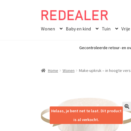
Skip
Skip
to
to
Wonen
Baby en kind
Tuin
Vrije
navigation
content
Gecontroleerde retour- en ov
Home
Wonen
Make-upkruk – in hoogte vers
Helaas, je bent net te laat. Dit product
🔍
is al verkocht.