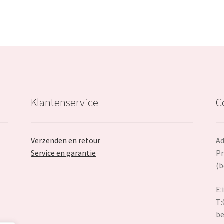
Klantenservice
C
Verzenden en retour
Ad
Service en garantie
Pr
(b
E:
T:
be