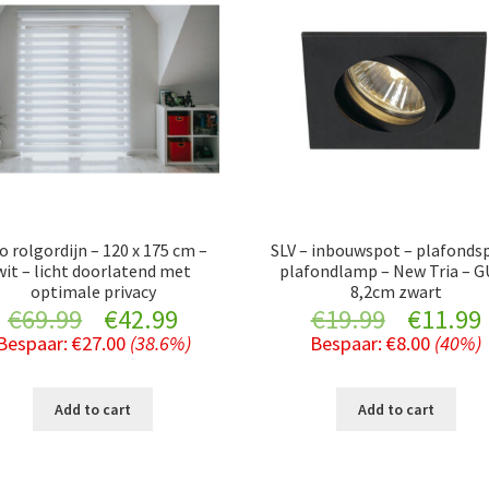
o rolgordijn – 120 x 175 cm –
SLV – inbouwspot – plafonds
wit – licht doorlatend met
plafondlamp – New Tria – G
optimale privacy
8,2cm zwart
Original
Current
Original
€
69.99
€
42.99
€
19.99
€
11.99
Bespaar:
€
27.00
(38.6%)
Bespaar:
€
8.00
(40%)
price
price
price
was:
is:
was:
i
Add to cart
Add to cart
€69.99.
€42.99.
€19.99.