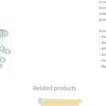
is v
Eenv
onde
gemo
Ken
– Kl
– Ma
– Af
– Af
– Ge
– Ma
Related products