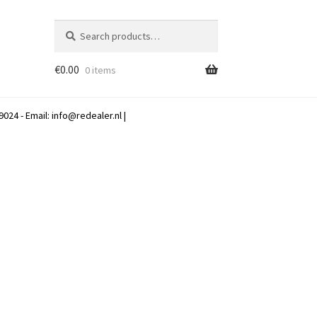
Search
Search
for:
€
0.00
0 items
024 - Email:
info@redealer.nl
|