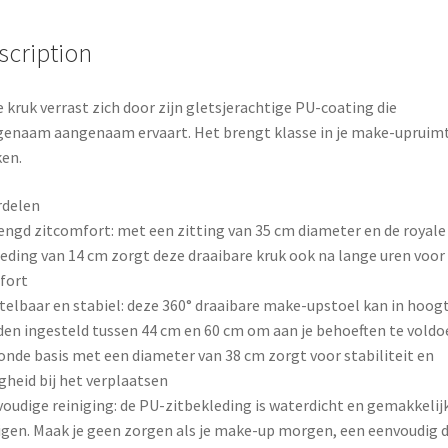
o
r
o
e
scription
k
s
 kruk verrast zich door zijn gletsjerachtige PU-coating die
t
enaam aangenaam ervaart. Het brengt klasse in je make-upruimt
en.
rdelen
engd zitcomfort: met een zitting van 35 cm diameter en de royale
eding van 14 cm zorgt deze draaibare kruk ook na lange uren voor 
fort
telbaar en stabiel: deze 360° draaibare make-upstoel kan in hoog
en ingesteld tussen 44 cm en 60 cm om aan je behoeften te voldo
onde basis met een diameter van 38 cm zorgt voor stabiliteit en
igheid bij het verplaatsen
oudige reiniging: de PU-zitbekleding is waterdicht en gemakkelijk
igen. Maak je geen zorgen als je make-up morgen, een eenvoudig 