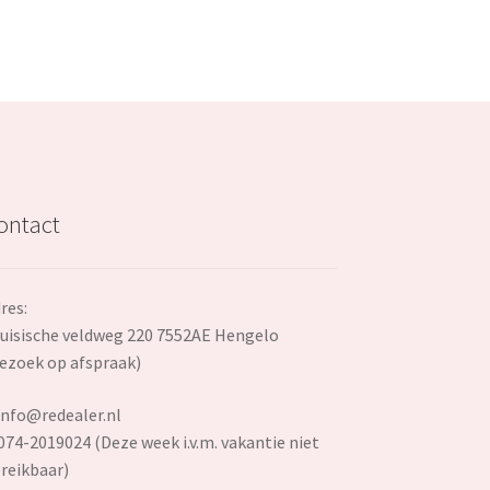
ontact
res:
uisische veldweg 220 7552AE Hengelo
ezoek op afspraak)
info@redealer.nl
074-2019024 (Deze week i.v.m. vakantie niet
reikbaar)