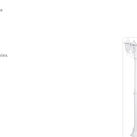
de
lex.