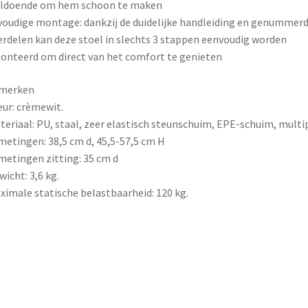
oldoende om hem schoon te maken
oudige montage: dankzij de duidelijke handleiding en genummer
rdelen kan deze stoel in slechts 3 stappen eenvoudig worden
nteerd om direct van het comfort te genieten
merken
eur: crèmewit.
teriaal: PU, staal, zeer elastisch steunschuim, EPE-schuim, multip
metingen: 38,5 cm d, 45,5-57,5 cm H
metingen zitting: 35 cm d
wicht: 3,6 kg.
ximale statische belastbaarheid: 120 kg.