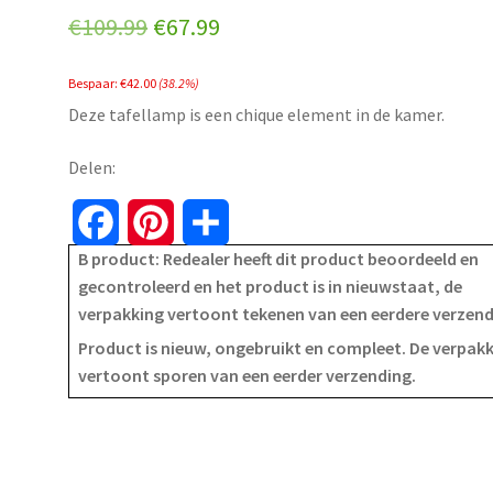
Original
Current
€
109.99
€
67.99
price
price
Bespaar:
€
42.00
(38.2%)
was:
is:
Deze tafellamp is een chique element in de kamer.
€109.99.
€67.99.
Delen:
F
P
S
B product: Redealer heeft dit product beoordeeld en
a
i
h
gecontroleerd en het product is in nieuwstaat, de
verpakking vertoont tekenen van een eerdere verzen
c
n
a
Product is nieuw, ongebruikt en compleet. De verpak
e
t
r
vertoont sporen van een eerder verzending.
b
e
e
o
r