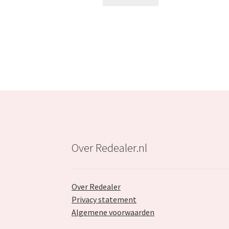
€74.99.
€24.99.
Over Redealer.nl
Over Redealer
Privacy statement
Algemene voorwaarden