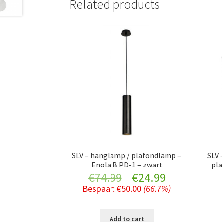
Related products
SLV – hanglamp / plafondlamp –
SLV 
Enola B PD-1 – zwart
pl
Original
Current
€
74.99
€
24.99
Bespaar:
€
50.00
(66.7%)
price
price
was:
is:
Add to cart