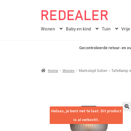
Skip
Skip
to
to
Wonen
Baby en kind
Tuin
Vrije
navigation
content
Gecontroleerde retour- en ov
Home
Wonen
Markslojd Sober – Tafellamp e
Helaas, je bent net te laat. Dit product
🔍
is al verkocht.