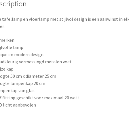
o
e
scription
k
s
 tafellamp en vloerlamp met stijlvol design is een aanwinst in el
t
er.
merken
ijlvolle lamp
ique en modern design
udkleurig vermessingd metalen voet
ijze kap
ogte 50 cm x diameter 25 cm
oogte lampenkap 20 cm
mpenkap van glas
7 fitting geschikt voor maximaal 20 watt
D licht aanbevolen