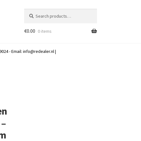
Search
Search
for:
€
0.00
0 items
024 - Email:
info@redealer.nl
|
en
 –
cm