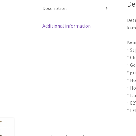
De
Description
Deze
Additional information
kam
Ken
* St
* Ch
* Go
* gr
* Ho
* H
* La
* E2
* LE