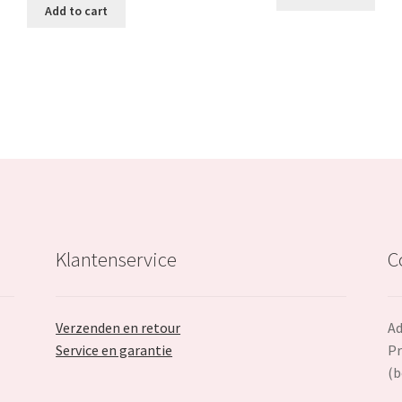
was:
is:
Add to cart
€18.79.
€19.99.
€11.99.
Klantenservice
C
Verzenden en retour
Ad
Service en garantie
Pr
(b