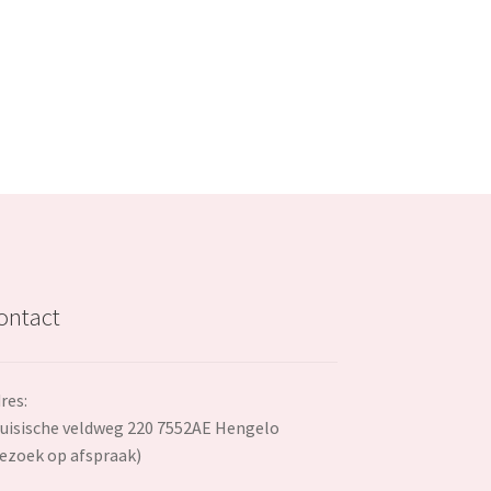
€11.29.
ontact
res:
uisische veldweg 220 7552AE Hengelo
ezoek op afspraak)