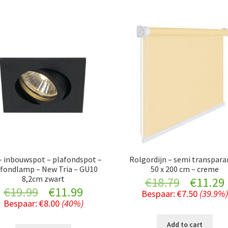
– inbouwspot – plafondspot –
Rolgordijn – semi transpara
afondlamp – New Tria – GU10
50 x 200 cm – creme
8,2cm zwart
Original
€
18.79
€
11.29
Original
Current
€
19.99
€
11.99
Bespaar:
€
7.50
(39.9%)
price
Bespaar:
€
8.00
(40%)
price
price
was:
i
Add to cart