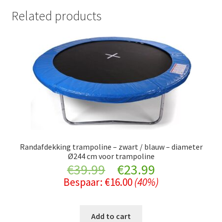
Related products
Randafdekking trampoline – zwart / blauw – diameter
Ø244 cm voor trampoline
Original
Current
€
39.99
€
23.99
Bespaar:
€
16.00
(40%)
price
price
was:
is:
Add to cart