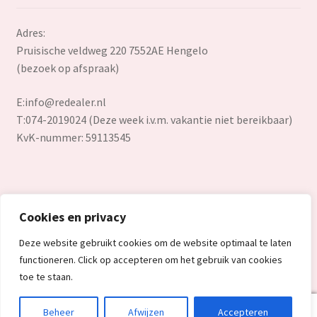
Adres:
Pruisische veldweg 220 7552AE Hengelo
(bezoek op afspraak)
E:
info@redealer.nl
T:074-2019024 (Deze week i.v.m. vakantie niet bereikbaar)
KvK-nummer: 59113545
Cookies en privacy
© Redealer.nl | Gecontroleerde retourproducten en nieuwe
Deze website gebruikt cookies om de website optimaal te laten
overstockproducten tegen een onverslaanbare lage prijs.
functioneren. Click op accepteren om het gebruik van cookies
2026
toe te staan.
0
Beheer
Afwijzen
Accepteren