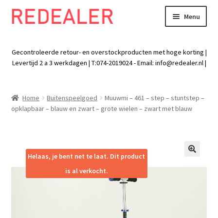
Menu
Skip
Skip
to
to
Exp
Wonen
navigation
content
chil
Gecontroleerde retour- en overstockproducten met hoge korting |
men
Exp
Levertijd 2 a 3 werkdagen | T:074-2019024 - Email:
info@redealer.nl
|
Baby en kind
chil
men
Exp
Tuin
Home
Buitenspeelgoed
Muuwmi – 461 – step – stuntstep –
chil
opklapbaar – blauw en zwart – grote wielen – zwart met blauw
men
Exp
Vrije tijd
chil
men
Exp
Electra
chil
Helaas, je bent net te laat. Dit product
🔍
men
Exp
Werk
is al verkocht.
chil
men
Exp
Kleding
chil
men