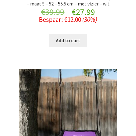
– maat S – 52 – 55.5 cm – met vizier – wit
Original
Current
€
39.99
€
27.99
Bespaar:
€
12.00
(30%)
price
price
was:
is:
Add to cart
€39.99.
€27.99.