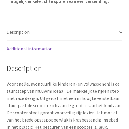
mogelijk enkele lichte sporen van een verzending.
b
e
e
o
r
o
e
Description
k
s
Additional information
t
Description
Voor snelle, avontuurlijke kinderen (en volwassenen) is de
stuntstep van muuwmi ideaal. De makkelijk te rijden step
met race design. Uitgerust met een in hoogte verstelbaar
stuur past de scooter zich aan de grootte van het kind aan.
De scooter staat garant voor veilig rijplezier. Het motief
van het brede opstapoppervlak is krasbestendig ingebed
in het plastic. Het besturen van een scooter is, leuk,