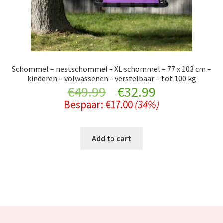
Schommel – nestschommel – XL schommel – 77 x 103 cm –
kinderen – volwassenen – verstelbaar – tot 100 kg
Original
Current
€
49.99
€
32.99
Bespaar:
€
17.00
(34%)
price
price
was:
is:
Add to cart
€49.99.
€32.99.