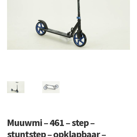
Retourboxen
Muuwmi – 461 – step –
stuntstep – opklapbaar –