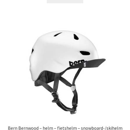
€39.99.
€23.99.
Bern Bernwood – helm – fietshelm – snowboard-/skihelm