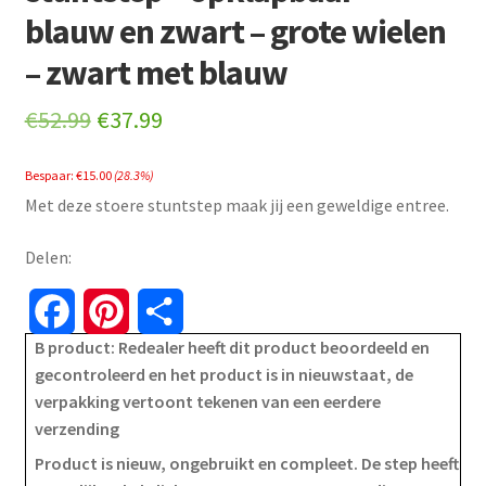
blauw en zwart – grote wielen
– zwart met blauw
Original
Current
€
52.99
€
37.99
price
price
Bespaar:
€
15.00
(28.3%)
was:
is:
Met deze stoere stuntstep maak jij een geweldige entree.
€52.99.
€37.99.
Delen:
F
P
S
B product: Redealer heeft dit product beoordeeld en
a
i
h
gecontroleerd en het product is in nieuwstaat, de
verpakking vertoont tekenen van een eerdere
c
n
a
verzending
e
t
r
Product is nieuw, ongebruikt en compleet. De step heeft