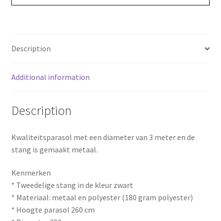
o
r
o
e
Description
k
s
Additional information
t
Description
Kwaliteitsparasol met een diameter van 3 meter en de
stang is gemaakt metaal.
Kenmerken
* Tweedelige stang in de kleur zwart
* Materiaal: metaal en polyester (180 gram polyester)
* Hoogte parasol 260 cm