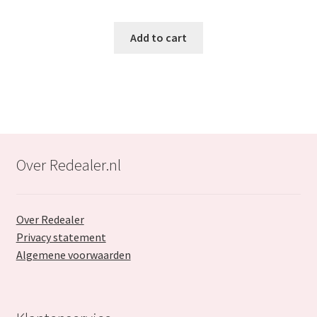
price
price
was:
is:
Add to cart
€37.99.
€23.99.
Over Redealer.nl
Over Redealer
Privacy statement
Algemene voorwaarden