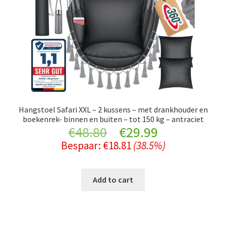
Hangstoel Safari XXL – 2 kussens – met drankhouder en
boekenrek- binnen en buiten – tot 150 kg – antraciet
Original
Current
€
48.80
€
29.99
Bespaar:
€
18.81
(38.5%)
price
price
was:
is:
Add to cart
€48.80.
€29.99.