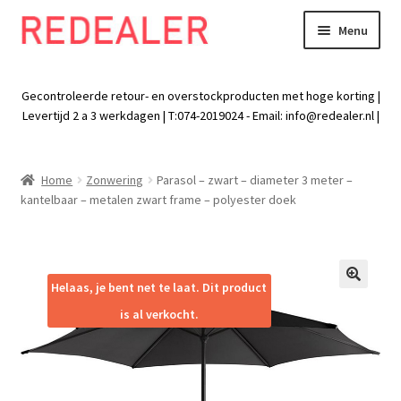
Menu
Skip
Skip
to
to
Exp
Wonen
navigation
content
chil
Gecontroleerde retour- en overstockproducten met hoge korting |
men
Exp
Levertijd 2 a 3 werkdagen | T:074-2019024 - Email:
info@redealer.nl
|
Baby en kind
chil
men
Exp
Tuin
Home
Zonwering
Parasol – zwart – diameter 3 meter –
chil
kantelbaar – metalen zwart frame – polyester doek
men
Exp
Vrije tijd
chil
men
Exp
Electra
chil
Helaas, je bent net te laat. Dit product
🔍
men
Exp
Werk
is al verkocht.
chil
men
Exp
Kleding
chil
men