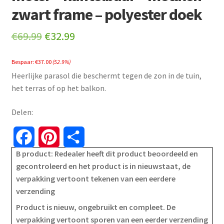
zwart frame – polyester doek
Original
Current
€
69.99
€
32.99
price
price
Bespaar:
€
37.00
(52.9%)
was:
is:
Heerlijke parasol die beschermt tegen de zon in de tuin,
€69.99.
€32.99.
het terras of op het balkon.
Delen:
F
P
S
B product: Redealer heeft dit product beoordeeld en
a
i
h
gecontroleerd en het product is in nieuwstaat, de
verpakking vertoont tekenen van een eerdere
c
n
a
verzending
e
t
r
Product is nieuw, ongebruikt en compleet. De
verpakking vertoont sporen van een eerder verzending
b
e
e