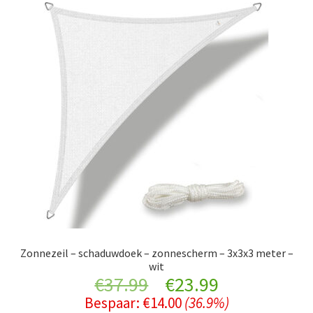
Zonnezeil – schaduwdoek – zonnescherm – 3x3x3 meter –
wit
Original
Current
€
37.99
€
23.99
Bespaar:
€
14.00
(36.9%)