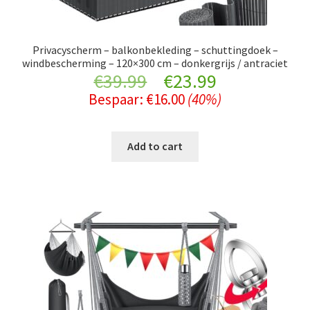
Privacyscherm – balkonbekleding – schuttingdoek –
windbescherming – 120×300 cm – donkergrijs / antraciet
Original
Current
€
39.99
€
23.99
Bespaar:
€
16.00
(40%)
price
price
was:
is:
Add to cart
€39.99.
€23.99.