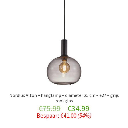
Nordlux Alton – hanglamp – diameter 25 cm – e27 – grijs
rookglas
Original
Current
€
75.99
€
34.99
Bespaar:
€
41.00
(54%)
price
price