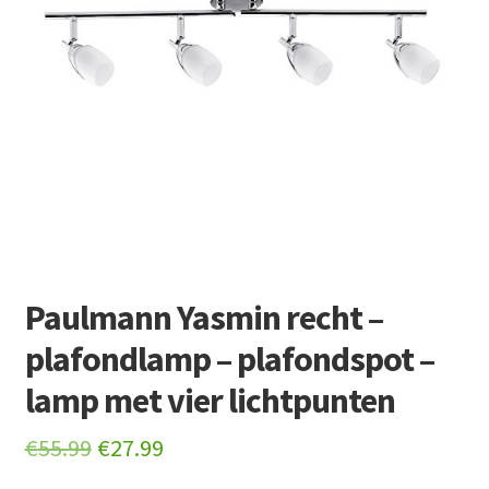
Retourboxen
Paulmann Yasmin recht –
plafondlamp – plafondspot –
lamp met vier lichtpunten
Original
Current
€
55.99
€
27.99
price
price