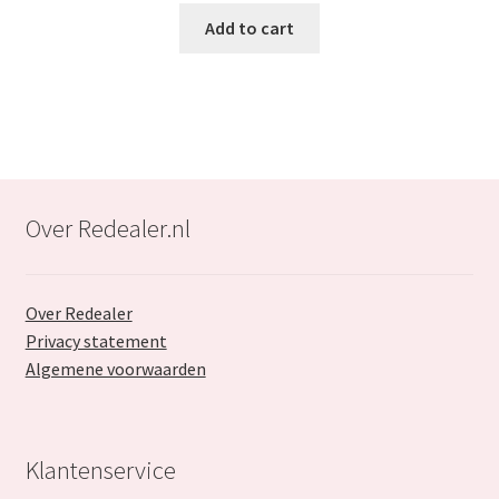
was:
is:
Add to cart
€75.99.
€34.99.
Over Redealer.nl
Over Redealer
Privacy statement
Algemene voorwaarden
Klantenservice