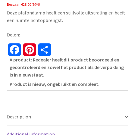
Bespaar:
€
28.00
(50%)
was:
is:
Deze plafondlamp heeft een stijlvolle uitstraling en heeft
€55.99.
€27.99.
een ruimte lichtopbrengst.
Delen:
F
P
S
A product: Redealer heeft dit product beoordeeld en
a
i
h
gecontroleerd en zowel het product als de verpakking
is in nieuwstaat.
c
n
a
Product is nieuw, ongebruikt en compleet.
e
t
r
b
e
e
o
r
Description
o
e
Additional information