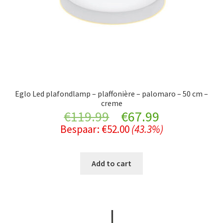
Eglo Led plafondlamp – plaffonière – palomaro – 50 cm –
creme
Original
Current
€
119.99
€
67.99
Bespaar:
€
52.00
(43.3%)
price
price
was:
is:
Add to cart
€119.99.
€67.99.