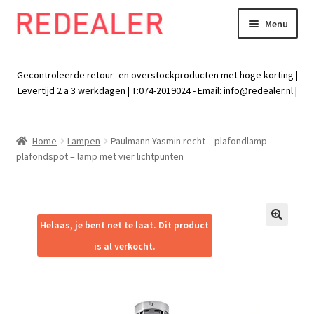
Menu
Skip
Skip
to
to
Exp
Wonen
navigation
content
chil
Gecontroleerde retour- en overstockproducten met hoge korting |
men
Exp
Levertijd 2 a 3 werkdagen | T:074-2019024 - Email:
info@redealer.nl
|
Baby en kind
chil
men
Exp
Tuin
Home
Lampen
Paulmann Yasmin recht – plafondlamp –
chil
plafondspot – lamp met vier lichtpunten
men
Exp
Vrije tijd
chil
men
Exp
Electra
chil
Helaas, je bent net te laat. Dit product
🔍
men
Exp
Werk
is al verkocht.
chil
men
Exp
Kleding
chil
men