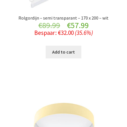
Rolgordijn – semi transparant – 170 x 200 – wit
Original
Current
€
89.99
€
57.99
Bespaar:
€
32.00
(35.6%)
price
price
was:
is:
Add to cart
€89.99.
€57.99.