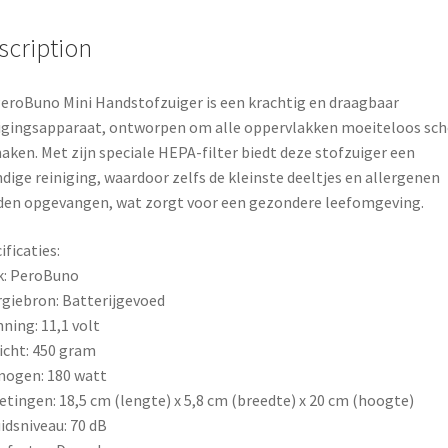
o
r
scription
o
e
eroBuno Mini Handstofzuiger is een krachtig en draagbaar
k
s
igingsapparaat, ontworpen om alle oppervlakken moeiteloos sc
aken. Met zijn speciale HEPA-filter biedt deze stofzuiger een
t
dige reiniging, waardoor zelfs de kleinste deeltjes en allergenen
en opgevangen, wat zorgt voor een gezondere leefomgeving.
ificaties:
k: PeroBuno
giebron: Batterijgevoed
ning: 11,1 volt
cht: 450 gram
mogen: 180 watt
tingen: 18,5 cm (lengte) x 5,8 cm (breedte) x 20 cm (hoogte)
idsniveau: 70 dB