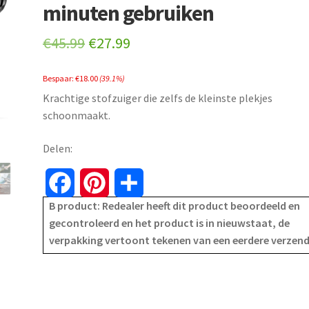
minuten gebruiken
Original
Current
€
45.99
€
27.99
price
price
Bespaar:
€
18.00
(39.1%)
was:
is:
Krachtige stofzuiger die zelfs de kleinste plekjes
€45.99.
€27.99.
schoonmaakt.
Delen:
F
P
S
B product: Redealer heeft dit product beoordeeld en
a
i
h
gecontroleerd en het product is in nieuwstaat, de
verpakking vertoont tekenen van een eerdere verzen
c
n
a
e
t
r
b
e
e