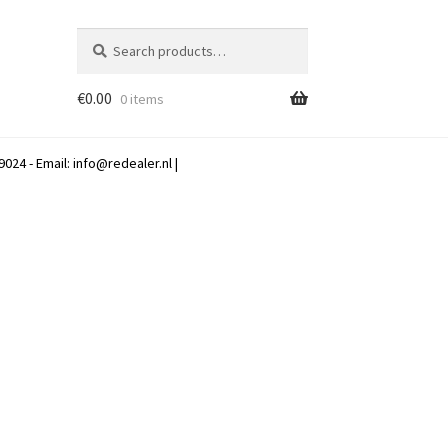
Search
Search
for:
€
0.00
0 items
024 - Email:
info@redealer.nl
|