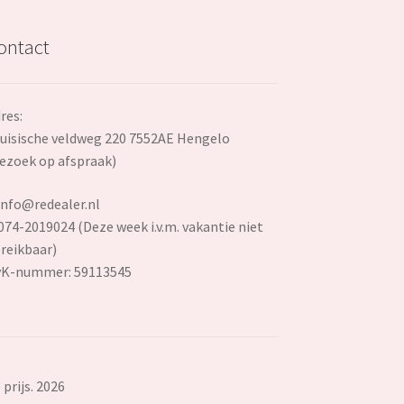
ontact
res:
uisische veldweg 220 7552AE Hengelo
ezoek op afspraak)
info@redealer.nl
074-2019024 (Deze week i.v.m. vakantie niet
reikbaar)
vK-nummer: 59113545
prijs. 2026