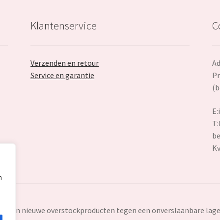
Klantenservice
C
Verzenden en retour
Ad
Service en garantie
Pr
(b
E:
T:
be
K
n
ten en nieuwe overstockproducten tegen een onverslaanbare lage 