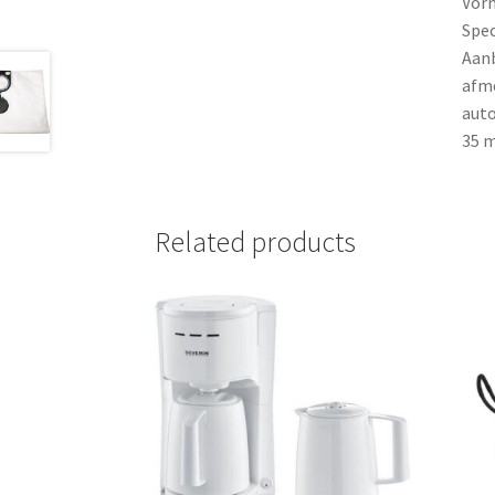
Vorm
Spec
Aanb
afme
auto
35 m
Related products