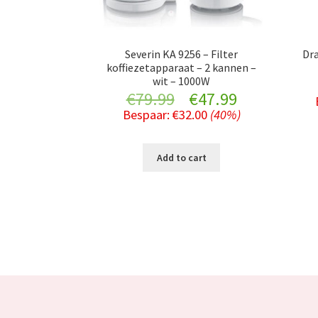
Severin KA 9256 – Filter
Dr
koffiezetapparaat – 2 kannen –
wit – 1000W
Original
Current
€
79.99
€
47.99
Bespaar:
€
32.00
(40%)
price
price
was:
is:
Add to cart
€79.99.
€47.99.