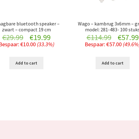
aagbare bluetooth speaker –
Wago – kambrug 3x6mm – gri
zwart – compact 19 cm
model: 281-483- 100 stuk
Original
Current
Origina
€
29.99
€
19.99
€
114.99
€
57.99
Bespaar:
€
10.00
(33.3%)
Bespaar:
€
57.00
(49.6%
price
price
price
was:
is:
was:
Add to cart
Add to cart
€29.99.
€19.99.
€114.99