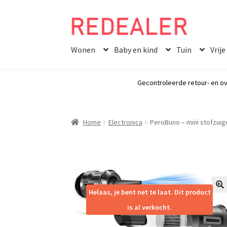
Skip
Skip
to
to
Wonen
Baby en kind
Tuin
Vrije
navigation
content
Gecontroleerde retour- en ov
Home
Electronica
PeroBuno – mini stofzuig
Helaas, je bent net te laat. Dit product
🔍
is al verkocht.