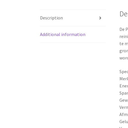
De
Description
De P
Additional information
rein
te m
gron
word
Spec
Mer
Ener
Span
Gewi
Ver
Afme
Gelu