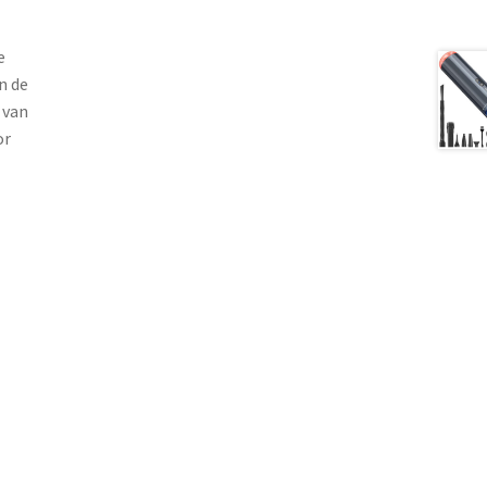
e
n de
 van
or