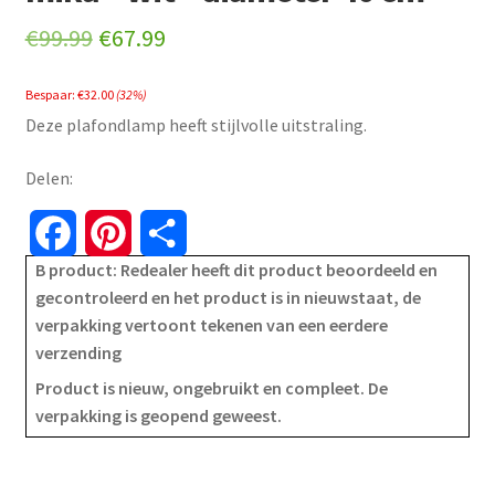
Original
Current
€
99.99
€
67.99
price
price
Bespaar:
€
32.00
(32%)
was:
is:
Deze plafondlamp heeft stijlvolle uitstraling.
€99.99.
€67.99.
Delen:
F
P
S
B product: Redealer heeft dit product beoordeeld en
a
i
h
gecontroleerd en het product is in nieuwstaat, de
verpakking vertoont tekenen van een eerdere
c
n
a
verzending
e
t
r
Product is nieuw, ongebruikt en compleet. De
verpakking is geopend geweest.
b
e
e
o
r