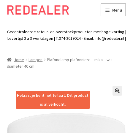
Menu
Skip
Skip
to
to
Exp
Wonen
navigation
content
chil
Gecontroleerde retour- en overstockproducten met hoge korting |
men
Exp
Levertijd 2 a 3 werkdagen | T:074-2019024 - Email:
info@redealer.nl
|
Baby en kind
chil
men
Exp
Tuin
Home
Lampen
Plafondlamp plafonniere – mika – wit –
chil
diameter 40 cm
men
Exp
Vrije tijd
chil
men
Exp
Electra
chil
Helaas, je bent net te laat. Dit product
🔍
men
Exp
Werk
is al verkocht.
chil
men
Exp
Kleding
chil
men