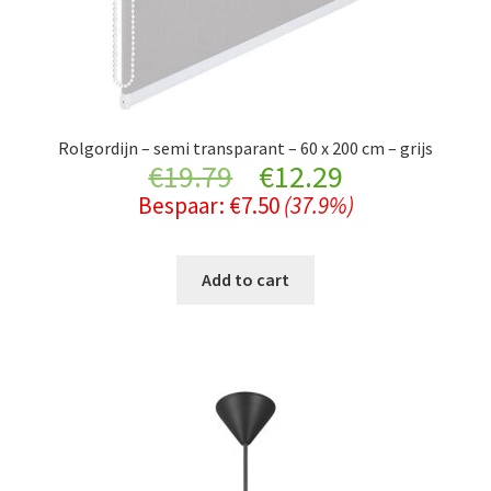
Rolgordijn – semi transparant – 60 x 200 cm – grijs
Original
Current
€
19.79
€
12.29
Bespaar:
€
7.50
(37.9%)
price
price
was:
is:
Add to cart
€19.79.
€12.29.