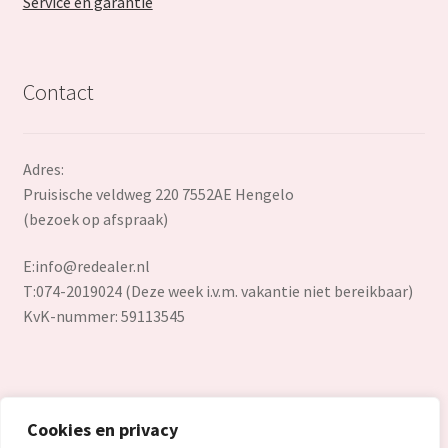
Service en garantie
Contact
Adres:
Pruisische veldweg 220 7552AE Hengelo
(bezoek op afspraak)
E:
info@redealer.nl
T:074-2019024 (Deze week i.v.m. vakantie niet bereikbaar)
KvK-nummer: 59113545
Cookies en privacy
© Redealer.nl | Gecontroleerde retourproducten en nieuwe