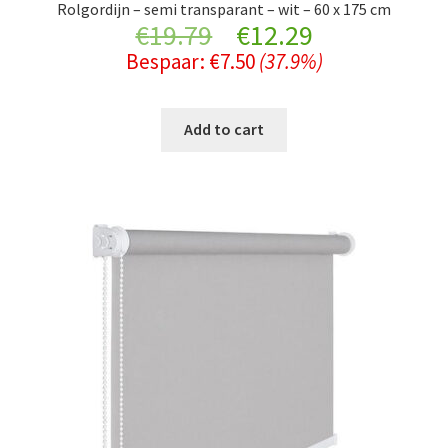
Rolgordijn – semi transparant – wit – 60 x 175 cm
Original
Current
€
19.79
€
12.29
Bespaar:
€
7.50
(37.9%)
price
price
was:
is:
Add to cart
€19.79.
€12.29.