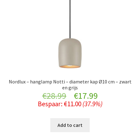
Nordlux – hanglamp Notti – diameter kap Ø10 cm – zwart
en grijs
Original
Current
€
28.99
€
17.99
Bespaar:
€
11.00
(37.9%)
price
price
was:
is:
Add to cart
€28.99.
€17.99.