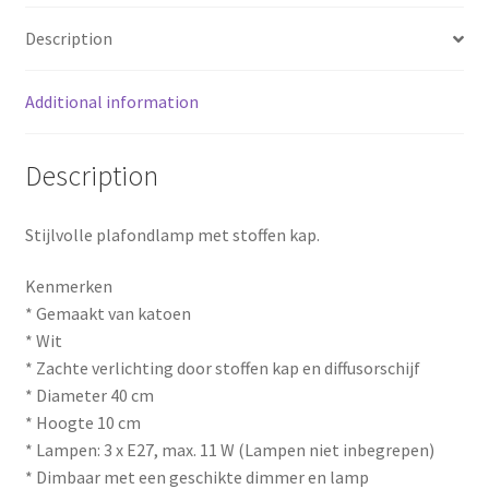
o
e
Description
k
s
Additional information
t
Description
Stijlvolle plafondlamp met stoffen kap.
Kenmerken
* Gemaakt van katoen
* Wit
* Zachte verlichting door stoffen kap en diffusorschijf
* Diameter 40 cm
* Hoogte 10 cm
* Lampen: 3 x E27, max. 11 W (Lampen niet inbegrepen)
* Dimbaar met een geschikte dimmer en lamp