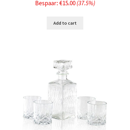
Bespaar:
€
15.00
(37.5%)
price
price
was:
is:
Add to cart
€39.99.
€24.99.