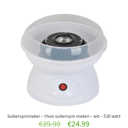
Suikerspinmaker – thuis suikerspin maken – wit – 520 watt
Original
Current
€
39.99
€
24.99