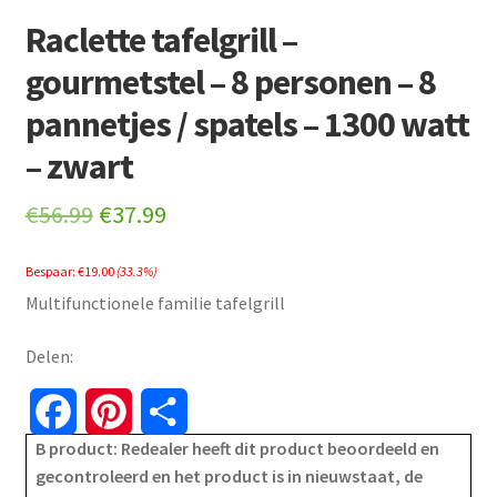
Raclette tafelgrill –
gourmetstel – 8 personen – 8
pannetjes / spatels – 1300 watt
– zwart
Original
Current
€
56.99
€
37.99
price
price
Bespaar:
€
19.00
(33.3%)
was:
is:
Multifunctionele familie tafelgrill
€56.99.
€37.99.
Delen:
F
P
S
B product: Redealer heeft dit product beoordeeld en
a
i
h
gecontroleerd en het product is in nieuwstaat, de