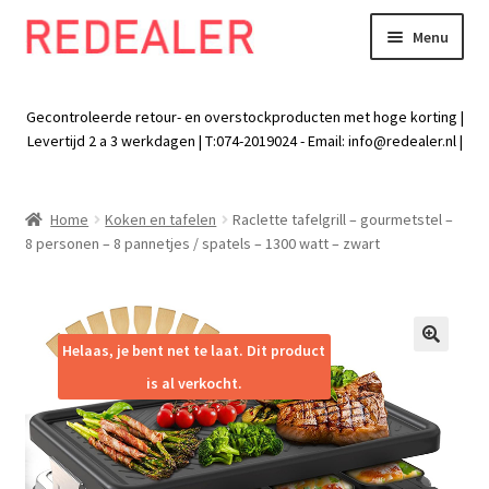
Menu
Skip
Skip
to
to
Exp
Wonen
navigation
content
chil
Gecontroleerde retour- en overstockproducten met hoge korting |
men
Exp
Levertijd 2 a 3 werkdagen | T:074-2019024 - Email:
info@redealer.nl
|
Baby en kind
chil
men
Exp
Tuin
Home
Koken en tafelen
Raclette tafelgrill – gourmetstel –
chil
8 personen – 8 pannetjes / spatels – 1300 watt – zwart
men
Exp
Vrije tijd
chil
men
Exp
Electra
chil
Helaas, je bent net te laat. Dit product
🔍
men
Exp
Werk
is al verkocht.
chil
men
Exp
Kleding
chil
men