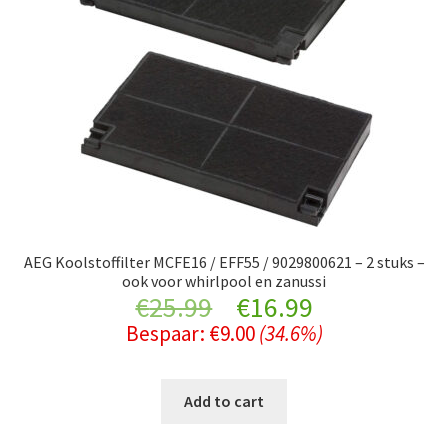
AEG Koolstoffilter MCFE16 / EFF55 / 9029800621 – 2 stuks –
ook voor whirlpool en zanussi
Original
Current
€
25.99
€
16.99
Bespaar:
€
9.00
(34.6%)
price
price
was:
is:
Add to cart
€25.99.
€16.99.