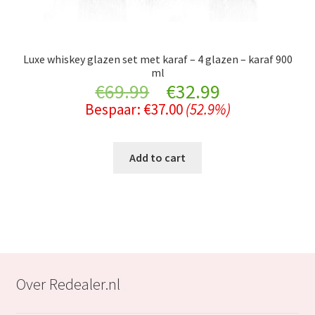
Luxe whiskey glazen set met karaf – 4 glazen – karaf 900
ml
Original
Current
€
69.99
€
32.99
Bespaar:
€
37.00
(52.9%)
price
price
was:
is:
Add to cart
€69.99.
€32.99.
Over Redealer.nl