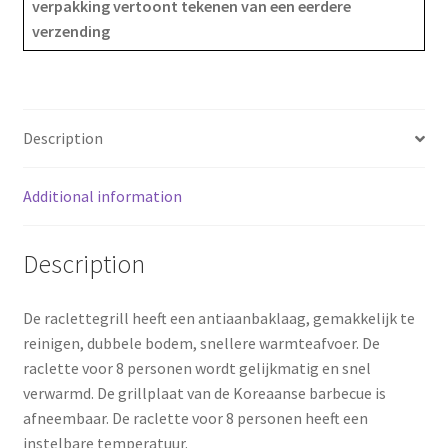
verpakking vertoont tekenen van een eerdere
c
n
a
verzending
e
t
r
b
e
e
o
r
Description
o
e
Additional information
k
s
Description
t
De raclettegrill heeft een antiaanbaklaag, gemakkelijk te
reinigen, dubbele bodem, snellere warmteafvoer. De
raclette voor 8 personen wordt gelijkmatig en snel
verwarmd. De grillplaat van de Koreaanse barbecue is
afneembaar. De raclette voor 8 personen heeft een
instelbare temperatuur.