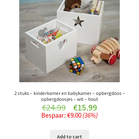
2 stuks – kinderkamer en babykamer – opbergdoos –
opbergdoosjes – wit – hout
Original
Current
€
24.99
€
15.99
Bespaar:
€
9.00
(36%)
price
price
was:
is:
Add to cart