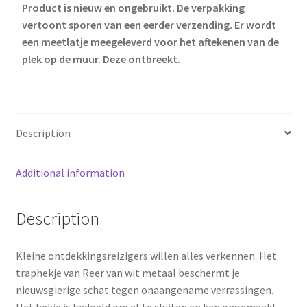
Product is nieuw en ongebruikt. De verpakking
vertoont sporen van een eerder verzending. Er wordt
b
e
e
een meetlatje meegeleverd voor het aftekenen van de
o
r
plek op de muur. Deze ontbreekt.
o
e
k
s
Description
t
Additional information
Description
Kleine ontdekkingsreizigers willen alles verkennen. Het
traphekje van Reer van wit metaal beschermt je
nieuwsgierige schat tegen onaangename verrassingen.