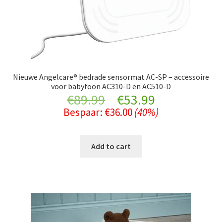
Nieuwe Angelcare® bedrade sensormat AC-SP – accessoire
voor babyfoon AC310-D en AC510-D
Original
Current
€
89.99
€
53.99
Bespaar:
€
36.00
(40%)
price
price
was:
is:
Add to cart
€89.99.
€53.99.