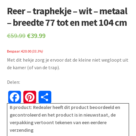
Reer – traphekje – wit – metaal
– breedte 77 tot en met 104 cm
Original
Current
€
59.99
€
39.99
price
price
Bespaar:
€
20.00
(33.3%)
was:
is:
Met dit hekje zorg je ervoor dat de kleine niet wegloopt uit
€59.99.
€39.99.
de kamer (of van de trap).
Delen:
F
P
S
B product: Redealer heeft dit product beoordeeld en
a
i
h
gecontroleerd en het product is in nieuwstaat, de
verpakking vertoont tekenen van een eerdere
c
n
a
verzending
e
t
r