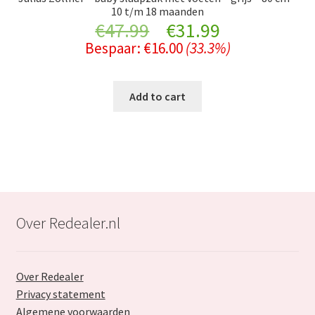
10 t/m 18 maanden
Original
Current
€
47.99
€
31.99
Bespaar:
€
16.00
(33.3%)
price
price
was:
is:
Add to cart
€47.99.
€31.99.
Over Redealer.nl
Over Redealer
Privacy statement
Algemene voorwaarden