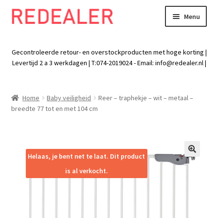
Menu
Skip
Skip
to
to
Exp
Wonen
navigation
content
chil
Gecontroleerde retour- en overstockproducten met hoge korting |
men
Exp
Levertijd 2 a 3 werkdagen | T:074-2019024 - Email:
info@redealer.nl
|
Baby en kind
chil
men
Exp
Tuin
Home
Baby veiligheid
Reer – traphekje – wit – metaal –
chil
breedte 77 tot en met 104 cm
men
Exp
Vrije tijd
chil
men
Exp
Electra
chil
Helaas, je bent net te laat. Dit product
🔍
men
Exp
Werk
is al verkocht.
chil
men
Exp
Kleding
chil
men