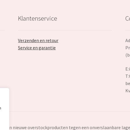
Klantenservice
C
Verzenden en retour
Ad
Service en garantie
Pr
(b
E:
T:
be
K
n
ten en nieuwe overstockproducten tegen een onverslaanbare lage 