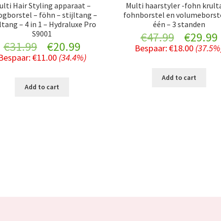
ulti Hair Styling apparaat –
Multi haarstyler -fohn krul
ogborstel – föhn – stijltang –
fohnborstel en volumeborste
ltang – 4 in 1 – Hydraluxe Pro
één – 3 standen
S9001
Original
€
47.99
€
29.99
Original
Current
€
31.99
€
20.99
Bespaar:
€
18.00
(37.5%
price
Bespaar:
€
11.00
(34.4%)
price
price
was:
i
Add to cart
was:
is:
Add to cart
€47.99.
€31.99.
€20.99.