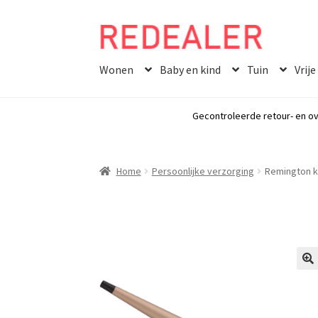
Skip
Skip
to
to
Wonen
Baby en kind
Tuin
Vrije
navigation
content
Gecontroleerde retour- en ov
Home
Persoonlijke verzorging
Remington ke
🔍