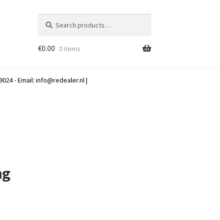
Search
Search
for:
€
0.00
0 items
024 - Email:
info@redealer.nl
|
ng