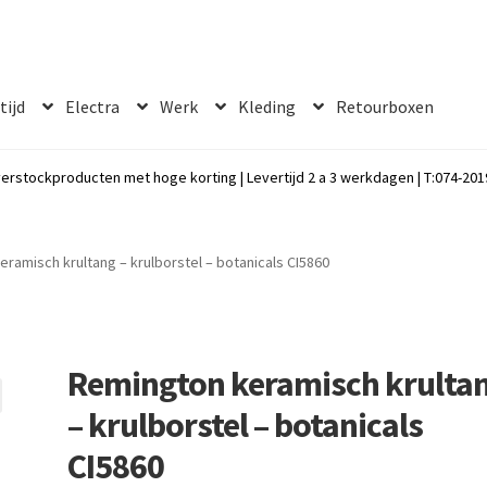
 tijd
Electra
Werk
Kleding
Retourboxen
erstockproducten met hoge korting | Levertijd 2 a 3 werkdagen | T:074-2019
ramisch krultang – krulborstel – botanicals CI5860
Remington keramisch krulta
– krulborstel – botanicals
CI5860