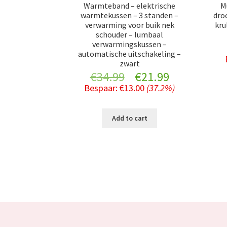
Warmteband – elektrische
M
warmtekussen – 3 standen –
dro
verwarming voor buik nek
kru
schouder – lumbaal
verwarmingskussen –
automatische uitschakeling –
zwart
Original
Current
€
34.99
€
21.99
Bespaar:
€
13.00
(37.2%)
price
price
was:
is:
Add to cart
€34.99.
€21.99.