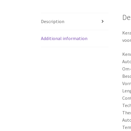
De
Description
Kera
Additional information
voor
Ken
Aut
Om 
Besc
Vorm
Leng
Con
Tech
Ther
Auto
Temp