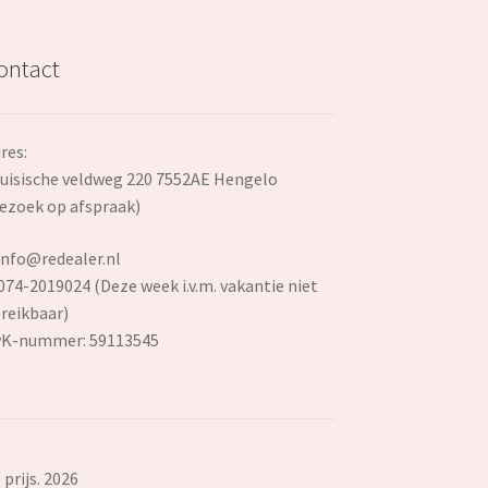
ontact
res:
uisische veldweg 220 7552AE Hengelo
ezoek op afspraak)
info@redealer.nl
074-2019024 (Deze week i.v.m. vakantie niet
reikbaar)
vK-nummer: 59113545
prijs. 2026