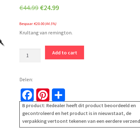
Original
Current
€
44.99
€
24.99
price
price
Bespaar:
€
20.00
(44.5%)
was:
is:
Krultang van remington.
€44.99.
€24.99.
Remington
Add to cart
keramisch
krultang
-
Delen:
krulborstel
-
F
P
S
botanicals
B product: Redealer heeft dit product beoordeeld en
CI5860
a
i
h
gecontroleerd en het product is in nieuwstaat, de
quantity
verpakking vertoont tekenen van een eerdere verzen
c
n
a
e
t
r