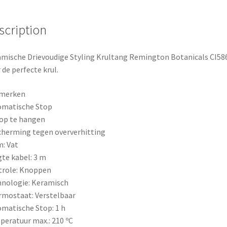
b
e
e
scription
o
r
o
e
mische Drievoudige Styling Krultang Remington Botanicals CI58
 de perfecte krul.
k
s
merken
t
omatische Stop
op te hangen
herming tegen oververhitting
: Vat
te kabel: 3 m
trole: Knoppen
nologie: Keramisch
mostaat: Verstelbaar
matische Stop: 1 h
eratuur max.: 210 ºC