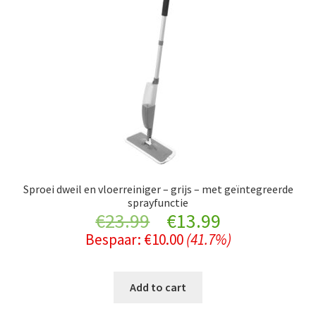
Sproei dweil en vloerreiniger – grijs – met geïntegreerde
sprayfunctie
Original
Current
€
23.99
€
13.99
Bespaar:
€
10.00
(41.7%)
price
price
was:
is:
Add to cart
€23.99.
€13.99.