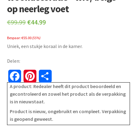
op neerleg voet
Original
Current
€
99.99
€
44.99
price
price
Bespaar:
€
55.00
(55%)
was:
is:
Uniek, een stukje koraal in de kamer.
€99.99.
€44.99.
Delen:
F
P
S
A product: Redealer heeft dit product beoordeeld en
a
i
h
gecontroleerd en zowel het product als de verpakking
is in nieuwstaat.
c
n
a
Product is nieuw, ongebruikt en compleet. Verpakking
e
t
r
is geopend geweest.
b
e
e