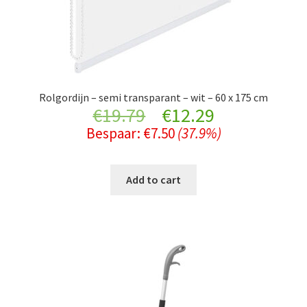
Rolgordijn – semi transparant – wit – 60 x 175 cm
Original
Current
€
19.79
€
12.29
Bespaar:
€
7.50
(37.9%)
price
price
was:
is:
Add to cart
€19.79.
€12.29.