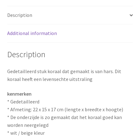
o
r
Description
o
e
k
s
Additional information
t
Description
Gedetailleerd stuk koraal dat gemaakt is van hars. Dit
koraal heeft een levensechte uitstraling
kenmerken
* Gedetailleerd
* Afmeting: 22 x 15 x 17 cm (lengte x breedte x hoogte)
* De onderzijde is zo gemaakt dat het koraal goed kan
worden neergelegd
* wit / beige kleur