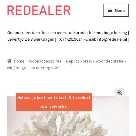
Menu
Skip
Skip
to
to
Exp
Wonen
navigation
content
chil
Gecontroleerde retour- en overstockproducten met hoge korting |
men
Exp
Levertijd 2 a 3 werkdagen | T:074-2019024 - Email:
info@redealer.nl
|
Baby en kind
chil
men
Exp
Tuin
Home
woonaccessoires
Replica koraal – woondecoratie –
chil
wit / beige – op neerleg voet
men
Exp
Vrije tijd
chil
men
Exp
Electra
chil
Helaas, je bent net te laat. Dit product
🔍
men
Exp
Werk
is al verkocht.
chil
men
Exp
Kleding
chil
men