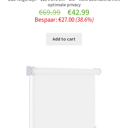
optimale privacy
Original
Current
€
69.99
€
42.99
Bespaar:
€
27.00
(38.6%)
price
price
was:
is:
Add to cart
€69.99.
€42.99.