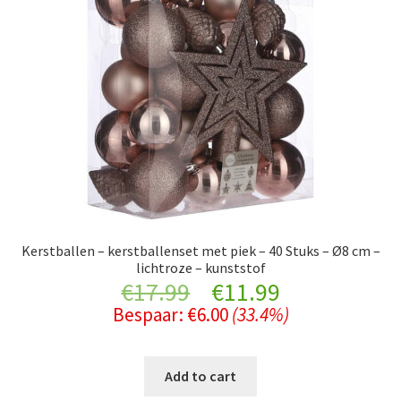
Kerstballen – kerstballenset met piek – 40 Stuks – Ø8 cm –
lichtroze – kunststof
Original
Current
€
17.99
€
11.99
Bespaar:
€
6.00
(33.4%)
price
price
was:
is:
Add to cart