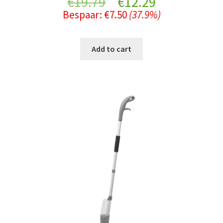
Original
Current
€
19.79
€
12.29
Bespaar:
€
7.50
(37.9%)
price
price
was:
is:
Add to cart
€19.79.
€12.29.