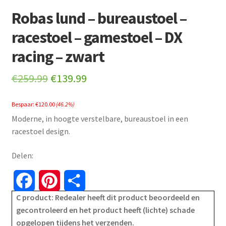
Robas lund – bureaustoel –
racestoel – gamestoel – DX
racing – zwart
Original
Current
€
259.99
€
139.99
price
price
Bespaar:
€
120.00
(46.2%)
was:
is:
Moderne, in hoogte verstelbare, bureaustoel in een
€259.99.
€139.99.
racestoel design.
Delen:
F
P
S
C product: Redealer heeft dit product beoordeeld en
a
i
h
gecontroleerd en het product heeft (lichte) schade
opgelopen tijdens het verzenden.
c
n
a