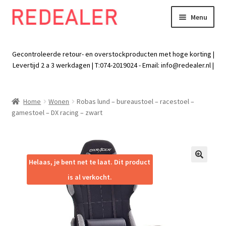
Menu
Skip
Skip
to
to
Exp
Wonen
navigation
content
chil
Gecontroleerde retour- en overstockproducten met hoge korting |
men
Exp
Levertijd 2 a 3 werkdagen | T:074-2019024 - Email:
info@redealer.nl
|
Baby en kind
chil
men
Exp
Tuin
Home
Wonen
Robas lund – bureaustoel – racestoel –
chil
gamestoel – DX racing – zwart
men
Exp
Vrije tijd
chil
men
Exp
Electra
chil
Helaas, je bent net te laat. Dit product
🔍
men
Exp
Werk
is al verkocht.
chil
men
Exp
Kleding
chil
men