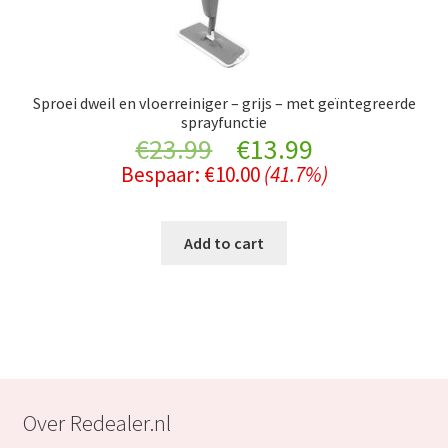
Sproei dweil en vloerreiniger – grijs – met geïntegreerde
sprayfunctie
Original
Current
€
23.99
€
13.99
Bespaar:
€
10.00
(41.7%)
price
price
was:
is:
Add to cart
€23.99.
€13.99.
Over Redealer.nl