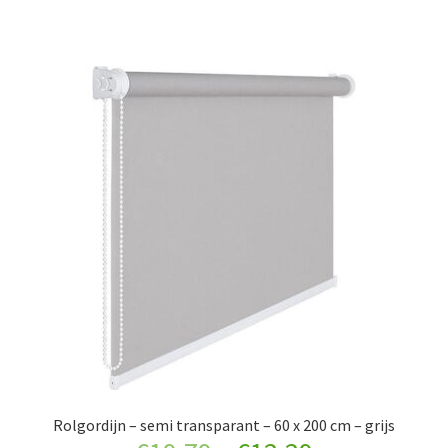
€17.99.
€11.99.
Rolgordijn – semi transparant – 60 x 200 cm – grijs