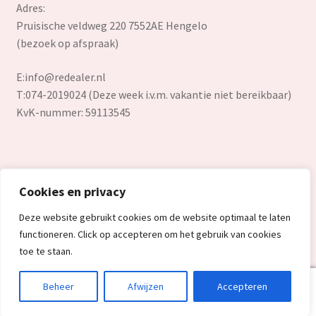
Adres:
Pruisische veldweg 220 7552AE Hengelo
(bezoek op afspraak)
E:
info@redealer.nl
T:074-2019024 (Deze week i.v.m. vakantie niet bereikbaar)
KvK-nummer: 59113545
Cookies en privacy
© Redealer.nl | Gecontroleerde retourproducten en nieuwe
Deze website gebruikt cookies om de website optimaal te laten
overstockproducten tegen een onverslaanbare lage prijs.
functioneren. Click op accepteren om het gebruik van cookies
2026
toe te staan.
0
Beheer
Afwijzen
Accepteren
Search
Search