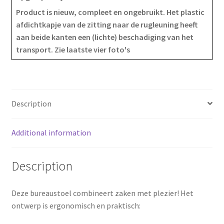
Product is nieuw, compleet en ongebruikt. Het plastic
e
t
r
afdichtkapje van de zitting naar de rugleuning heeft
aan beide kanten een (lichte) beschadiging van het
b
e
e
transport. Zie laatste vier foto's
o
r
o
e
k
s
Description
t
Additional information
Description
Deze bureaustoel combineert zaken met plezier! Het
ontwerp is ergonomisch en praktisch: