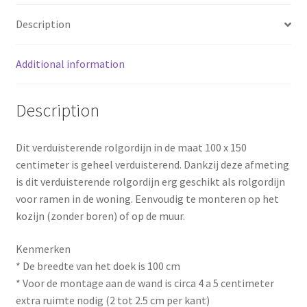
Description
o
e
k
s
Additional information
t
Description
Dit verduisterende rolgordijn in de maat 100 x 150
centimeter is geheel verduisterend. Dankzij deze afmeting
is dit verduisterende rolgordijn erg geschikt als rolgordijn
voor ramen in de woning. Eenvoudig te monteren op het
kozijn (zonder boren) of op de muur.
Kenmerken
* De breedte van het doek is 100 cm
* Voor de montage aan de wand is circa 4 a 5 centimeter
extra ruimte nodig (2 tot 2.5 cm per kant)