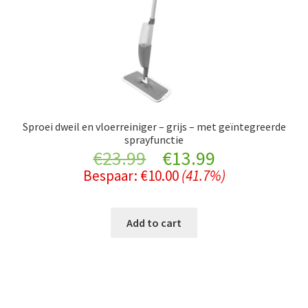
Sproei dweil en vloerreiniger – grijs – met geïntegreerde
sprayfunctie
Original
Current
€
23.99
€
13.99
Bespaar:
€
10.00
(41.7%)
price
price
was:
is:
Add to cart
€23.99.
€13.99.