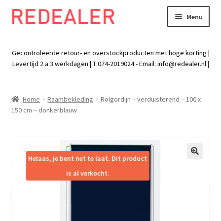
Menu
Skip
Skip
to
to
Exp
Wonen
navigation
content
chil
Gecontroleerde retour- en overstockproducten met hoge korting |
men
Exp
Levertijd 2 a 3 werkdagen | T:074-2019024 - Email:
info@redealer.nl
|
Baby en kind
chil
men
Exp
Tuin
Home
Raambekleding
Rolgordijn – verduisterend – 100 x
chil
150 cm – donkerblauw
men
Exp
Vrije tijd
chil
men
Exp
Electra
chil
Helaas, je bent net te laat. Dit product
🔍
men
Exp
Werk
is al verkocht.
chil
men
Exp
Kleding
chil
men