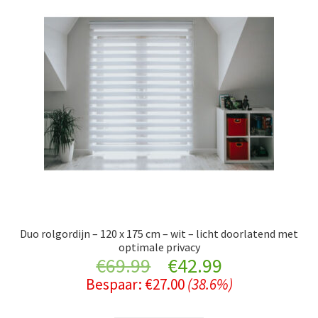
Duo rolgordijn – 120 x 175 cm – wit – licht doorlatend met
optimale privacy
Original
Current
€
69.99
€
42.99
Bespaar:
€
27.00
(38.6%)
price
price