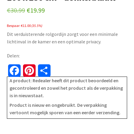
Original
Current
€
30.99
€
19.99
price
price
Bespaar:
€
11.00
(35.5%)
was:
is:
Dit verduisterende rolgordijn zorgt voor een minimale
€30.99.
€19.99.
lichtinval in de kamer en een optimale privacy.
Delen:
F
P
S
A product: Redealer heeft dit product beoordeeld en
a
i
h
gecontroleerd en zowel het product als de verpakking
is in nieuwstaat.
c
n
a
Product is nieuw en ongebruikt. De verpakking
e
t
r
vertoont mogelijk sporen van een eerder verzending.
b
e
e
o
r