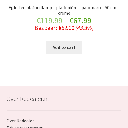
Eglo Led plafondlamp – plaffonière – palomaro – 50 cm –
creme
Original
Current
€
119.99
€
67.99
Bespaar:
€
52.00
(43.3%)
price
price
was:
is:
Add to cart
€119.99.
€67.99.
Over Redealer.nl
Over Redealer
Privacy statement