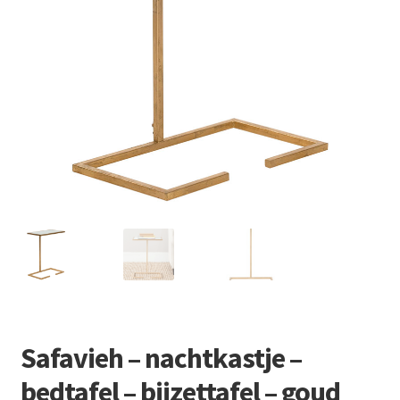
Retourboxen
Safavieh – nachtkastje –
bedtafel – bijzettafel – goud