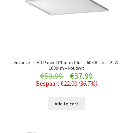
Ledvance – LED Paneel Planon Plus – 60×30 cm – 22W –
1600lm – koudwit
Original
Current
€
59.99
€
37.99
Bespaar:
€
22.00
(36.7%)
price
price
was:
is:
Add to cart
€59.99.
€37.99.