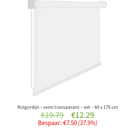
Rolgordijn – semi transparant – wit – 60 x 175 cm
Original
Current
€
19.79
€
12.29
Bespaar:
€
7.50
(37.9%)
price
price