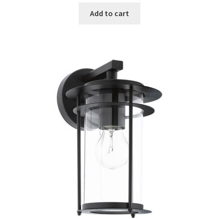
was:
is:
Add to cart
€19.79.
€12.29.