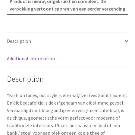
Product is nieuw, ongebruikt en compleet. De
verpakking vertoont sporen van een eerder verzending.
b
e
e
o
r
o
e
Description
k
s
Additional information
t
Description
“Fashion fades, but style is eternal,” zei Yves Saint Laurent.
En dit bedtafeltje is de erfgenaam van dit slimme gevoel.
Vervaardigd met bladgoud ijzer en witglazen tafelblad, is
de chique, geometrische vorm perfect voor moderne of
traditionele interieurs. Plaats het naast een bed of een
bank / stoel voor een plek om een kopje thee of