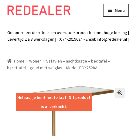
Menu
Skip
Skip
to
to
Exp
Wonen
navigation
content
chil
Gecontroleerde retour- en overstockproducten met hoge korting |
men
Exp
Levertijd 2 a 3 werkdagen | T:074-2019024 - Email:
info@redealer.nl
|
Baby en kind
chil
men
Exp
Tuin
Home
Wonen
Safavieh – nachtkastje – bedtafel –
chil
bijzettafel – goud met wit glas – Model: FOX2528A
men
Exp
Vrije tijd
chil
men
Exp
Electra
chil
Helaas, je bent net te laat. Dit product
🔍
men
Exp
Werk
is al verkocht.
chil
men
Exp
Kleding
chil
men