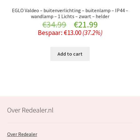
EGLO Valdeo – buitenverlichting – buitenlamp – IP44 –
wandlamp – 1 Lichts – zwart – helder
Original
Current
€
34.99
€
21.99
Bespaar:
€
13.00
(37.2%)
price
price
was:
is:
Add to cart
€34.99.
€21.99.
Over Redealer.nl
Over Redealer