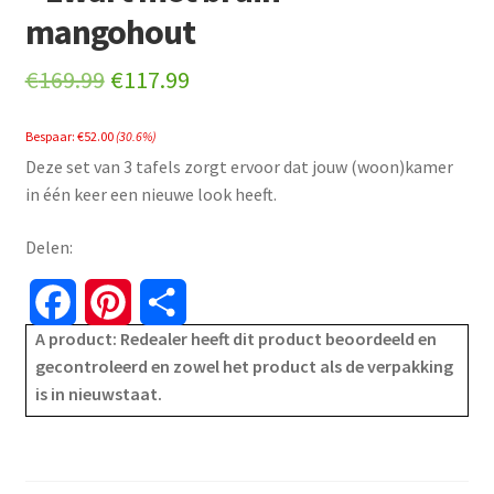
mangohout
Original
Current
€
169.99
€
117.99
price
price
Bespaar:
€
52.00
(30.6%)
was:
is:
Deze set van 3 tafels zorgt ervoor dat jouw (woon)kamer
€169.99.
€117.99.
in één keer een nieuwe look heeft.
Delen:
F
P
S
A product: Redealer heeft dit product beoordeeld en
a
i
h
gecontroleerd en zowel het product als de verpakking
is in nieuwstaat.
c
n
a
e
t
r
b
e
e