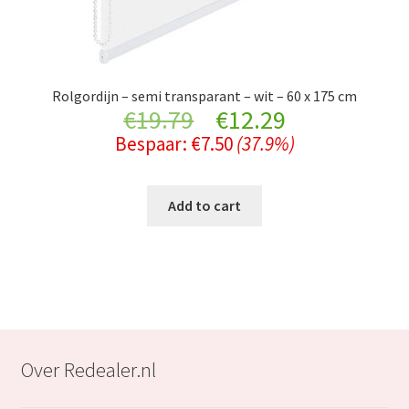
Rolgordijn – semi transparant – wit – 60 x 175 cm
Original
Current
€
19.79
€
12.29
Bespaar:
€
7.50
(37.9%)
price
price
was:
is:
Add to cart
€19.79.
€12.29.
Over Redealer.nl