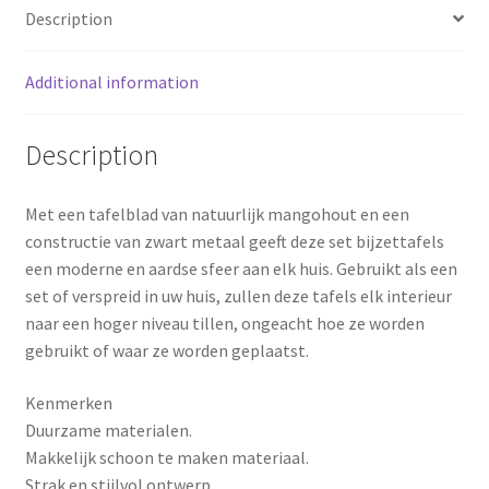
Description
o
r
Additional information
o
e
k
s
Description
t
Met een tafelblad van natuurlijk mangohout en een
constructie van zwart metaal geeft deze set bijzettafels
een moderne en aardse sfeer aan elk huis. Gebruikt als een
set of verspreid in uw huis, zullen deze tafels elk interieur
naar een hoger niveau tillen, ongeacht hoe ze worden
gebruikt of waar ze worden geplaatst.
Kenmerken
Duurzame materialen.
Makkelijk schoon te maken materiaal.
Strak en stijlvol ontwerp.