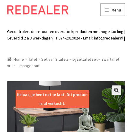
Menu
Skip
Skip
to
to
Exp
Wonen
navigation
content
chil
Gecontroleerde retour- en overstockproducten met hoge korting |
men
Exp
Levertijd 2 a 3 werkdagen | T:074-2019024 - Email:
info@redealer.nl
|
Baby en kind
chil
men
Exp
Tuin
Home
Tafel
Set van 3 tafels – bijzettafel set – zwart met
chil
bruin – mangohout
men
Exp
Vrije tijd
chil
men
Exp
Electra
chil
Helaas, je bent net te laat. Dit product
🔍
men
Exp
Werk
is al verkocht.
chil
men
Exp
Kleding
chil
men