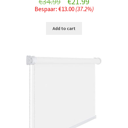
Original
Current
€
34.99
€
21.99
Bespaar:
€
13.00
(37.2%)
price
price
was:
is:
Add to cart
€34.99.
€21.99.