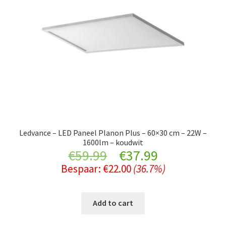
Ledvance – LED Paneel Planon Plus – 60×30 cm – 22W –
1600lm – koudwit
Original
Current
€
59.99
€
37.99
Bespaar:
€
22.00
(36.7%)
price
price
was:
is:
Add to cart
€59.99.
€37.99.