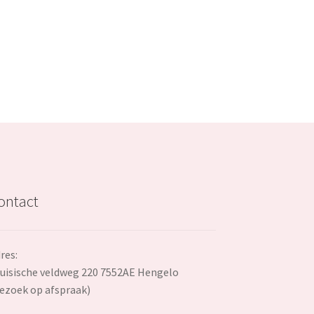
€31.99.
ontact
res:
uisische veldweg 220 7552AE Hengelo
ezoek op afspraak)