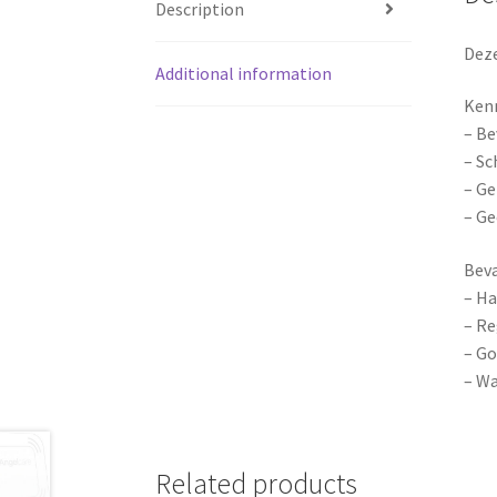
Description
Deze
Additional information
Ken
– Be
– Sc
– Ge
– Ge
Beva
– Ha
– Re
– Go
– Wa
Related products