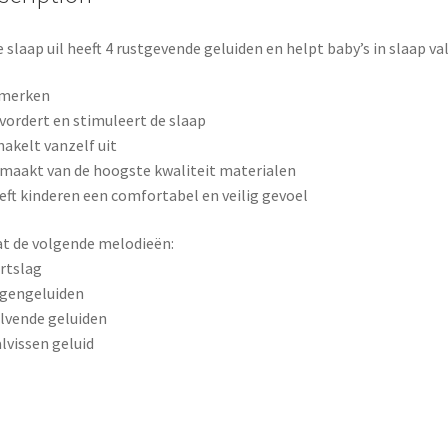
o
r
o
e
 slaap uil heeft 4 rustgevende geluiden en helpt baby’s in slaap val
k
s
merken
vordert en stimuleert de slaap
t
hakelt vanzelf uit
maakt van de hoogste kwaliteit materialen
eft kinderen een comfortabel en veilig gevoel
t de volgende melodieën:
rtslag
gengeluiden
lvende geluiden
lvissen geluid