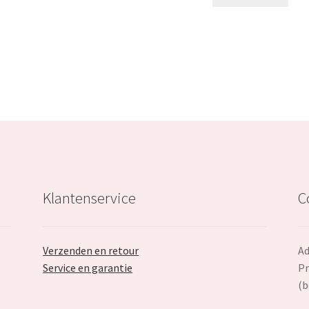
€49.99.
€27.99.
€47.99.
Klantenservice
C
Verzenden en retour
Ad
Service en garantie
Pr
(b