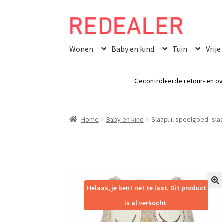
Skip
Skip
to
to
Wonen
Baby en kind
Tuin
Vrije
navigation
content
Gecontroleerde retour- en ov
Home
Baby en kind
Slaapuil speelgoed- sla
Helaas, je bent net te laat. Dit product
🔍
is al verkocht.