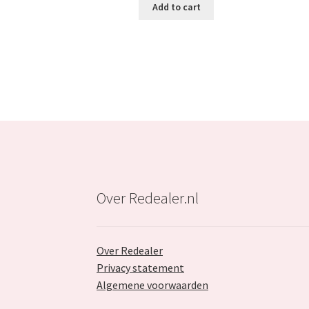
was:
is:
Add to cart
€29.99.
€17.99.
Over Redealer.nl
Over Redealer
Privacy statement
Algemene voorwaarden