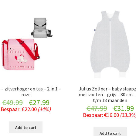
 – zitverhoger en tas – 2 in 1 –
Julius Zollner – baby slaap
roze
met voeten – grijs – 80 cm –
t/m 18 maanden
Original
Current
€
49.99
€
27.99
Original
€
47.99
€
31.99
Bespaar:
€
22.00
(44%)
price
price
Bespaar:
€
16.00
(33.3%
price
was:
is:
Add to cart
was:
i
Add to cart