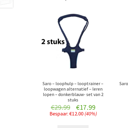
Saro – loophulp – looptrainer –
Saro
loopwagen alternatief – leren
lopen – donkerblauw- set van 2
stuks
Original
Current
€
29.99
€
17.99
Bespaar:
€
12.00
(40%)
price
price