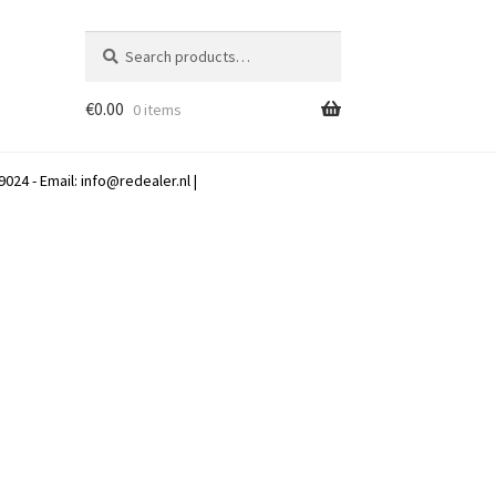
Search
Search
for:
€
0.00
0 items
024 - Email:
info@redealer.nl
|