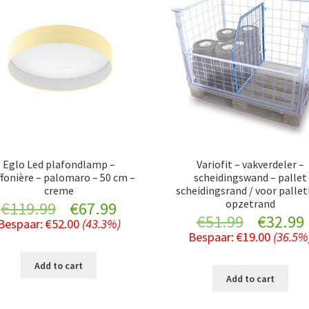
Eglo Led plafondlamp –
Variofit – vakverdeler –
ffonière – palomaro – 50 cm –
scheidingswand – pallet
creme
scheidingsrand / voor palle
opzetrand
Original
Current
€
119.99
€
67.99
Original
€
51.99
€
32.99
Bespaar:
€
52.00
(43.3%)
price
price
Bespaar:
€
19.00
(36.5%
price
was:
is:
Add to cart
was:
i
Add to cart
€119.99.
€67.99.
€51.99.