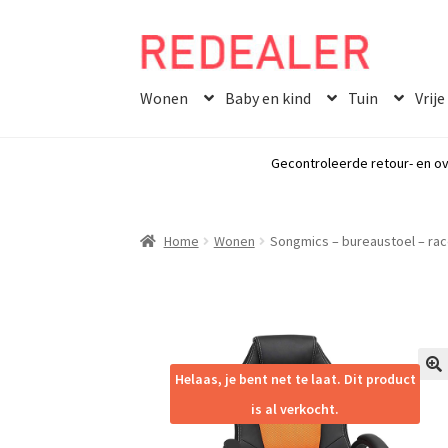
Skip
Skip
to
to
Wonen
Baby en kind
Tuin
Vrije
navigation
content
Gecontroleerde retour- en ov
Home
Wonen
Songmics – bureaustoel – rac
Helaas, je bent net te laat. Dit product
🔍
is al verkocht.