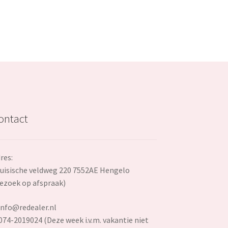
ontact
res:
uisische veldweg 220 7552AE Hengelo
ezoek op afspraak)
info@redealer.nl
074-2019024 (Deze week i.v.m. vakantie niet