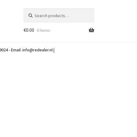
Search
Search
for:
€
0.00
0 items
024 - Email:
info@redealer.nl
|