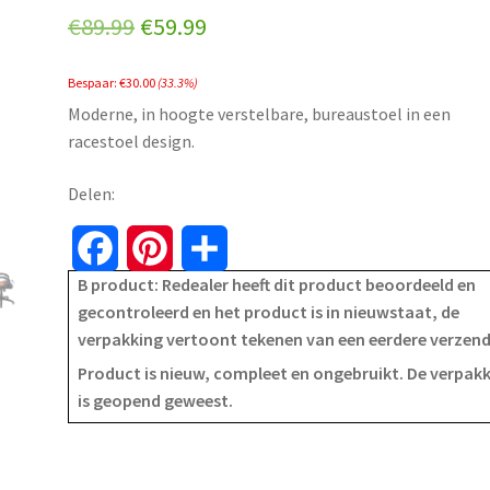
Original
Current
€
89.99
€
59.99
price
price
Bespaar:
€
30.00
(33.3%)
was:
is:
Moderne, in hoogte verstelbare, bureaustoel in een
€89.99.
€59.99.
racestoel design.
Delen:
F
P
S
B product: Redealer heeft dit product beoordeeld en
a
i
h
gecontroleerd en het product is in nieuwstaat, de
verpakking vertoont tekenen van een eerdere verzen
c
n
a
Product is nieuw, compleet en ongebruikt. De verpak
e
t
r
is geopend geweest.
b
e
e
o
r