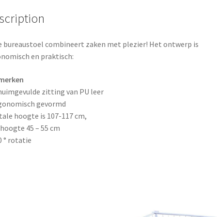
o
e
scription
k
s
 bureaustoel combineert zaken met plezier! Het ontwerp is
t
nomisch en praktisch:
merken
huimgevulde zitting van PU leer
rgonomisch gevormd
tale hoogte is 107-117 cm,
thoogte 45 – 55 cm
0 ° rotatie