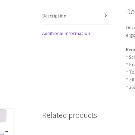
De
Description
Deze
Additional information
ergo
Ken
* Sc
* E
* To
* Zi
* 36
Related products