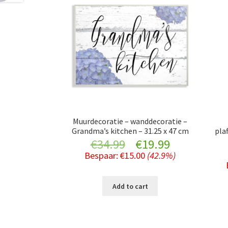
Muurdecoratie – wanddecoratie –
Grandma’s kitchen – 31.25 x 47 cm
pla
Original
Current
€
34.99
€
19.99
Bespaar:
€
15.00
(42.9%)
price
price
was:
is:
Add to cart
€34.99.
€19.99.