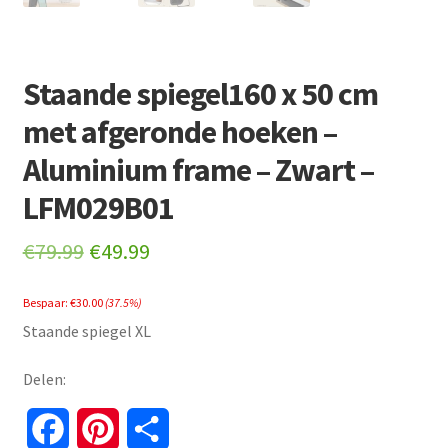
Staande spiegel160 x 50 cm
met afgeronde hoeken –
Aluminium frame – Zwart –
LFM029B01
Original
Current
€
79.99
€
49.99
price
price
Bespaar:
€
30.00
(37.5%)
was:
is:
Staande spiegel XL
€79.99.
€49.99.
Delen:
F
P
S