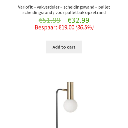
Variofit – vakverdeler – scheidingswand – pallet
scheidingsrand / voor palletbak opzetrand
Original
Current
€
51.99
€
32.99
Bespaar:
€
19.00
(36.5%)
price
price
was:
is:
Add to cart
€51.99.
€32.99.