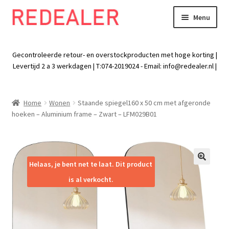
Menu
Skip
Skip
to
to
Exp
Wonen
navigation
content
chil
Gecontroleerde retour- en overstockproducten met hoge korting |
men
Exp
Levertijd 2 a 3 werkdagen | T:074-2019024 - Email:
info@redealer.nl
|
Baby en kind
chil
men
Exp
Tuin
Home
Wonen
Staande spiegel160 x 50 cm met afgeronde
chil
hoeken – Aluminium frame – Zwart – LFM029B01
men
Exp
Vrije tijd
chil
men
Exp
Electra
chil
Helaas, je bent net te laat. Dit product
🔍
men
Exp
Werk
is al verkocht.
chil
men
Exp
Kleding
chil
men