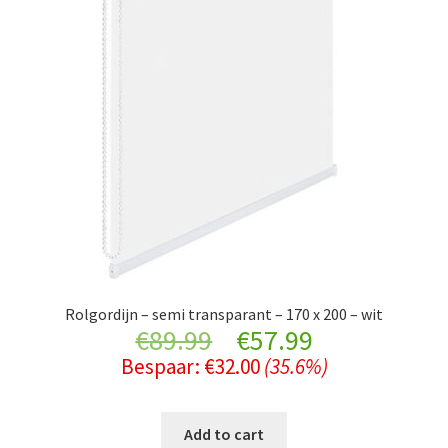
Rolgordijn – semi transparant – 170 x 200 – wit
Original
Current
€
89.99
€
57.99
Bespaar:
€
32.00
(35.6%)
price
price
was:
is:
Add to cart