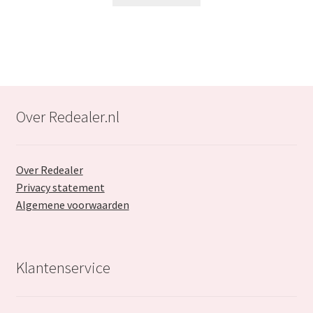
€89.99.
€57.99.
Over Redealer.nl
Over Redealer
Privacy statement
Algemene voorwaarden
Klantenservice