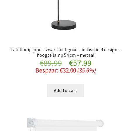
Tafellamp john – zwart met goud – industrieel design –
hoogte lamp 54 cm – metaal
Original
Current
€
89.99
€
57.99
Bespaar:
€
32.00
(35.6%)
price
price
was:
is:
Add to cart
€89.99.
€57.99.