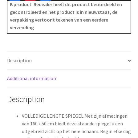
B product: Redealer heeft dit product beoordeeld en
a
i
h
gecontroleerd en het product is in nieuwstaat, de
verpakking vertoont tekenen van een eerdere
c
n
a
verzending
e
t
r
b
e
e
o
r
Description
o
e
Additional information
k
s
Description
t
VOLLEDIGE LENGTE SPIEGEL Met zijn afmetingen
van 160 x 50 cm biedt deze staande spiegel u een
uitgebreid zicht op het hele lichaam. Begin elke dag