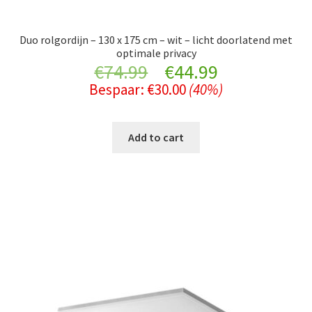
Duo rolgordijn – 130 x 175 cm – wit – licht doorlatend met
optimale privacy
Original
Current
€
74.99
€
44.99
Bespaar:
€
30.00
(40%)
price
price
was:
is:
Add to cart
€74.99.
€44.99.