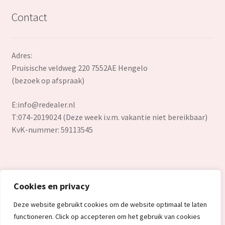
Contact
Adres:
Pruisische veldweg 220 7552AE Hengelo
(bezoek op afspraak)
E:
info@redealer.nl
T:074-2019024 (Deze week i.v.m. vakantie niet bereikbaar)
KvK-nummer: 59113545
Cookies en privacy
© Redealer.nl | Gecontroleerde retourproducten en nieuwe
Deze website gebruikt cookies om de website optimaal te laten
overstockproducten tegen een onverslaanbare lage prijs.
functioneren. Click op accepteren om het gebruik van cookies
2026