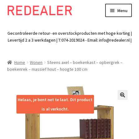
Menu
Skip
Skip
to
to
Exp
Wonen
navigation
content
chil
Gecontroleerde retour- en overstockproducten met hoge korting |
men
Exp
Levertijd 2 a 3 werkdagen | T:074-2019024 - Email:
info@redealer.nl
|
Baby en kind
chil
men
Exp
Tuin
Home
Wonen
Steens axel – boekenkast – opbergrek –
chil
boekenrek – massief hout – hoogte 100 cm
men
Exp
Vrije tijd
chil
men
Exp
Electra
chil
Helaas, je bent net te laat. Dit product
🔍
men
Exp
Werk
is al verkocht.
chil
men
Exp
Kleding
chil
men