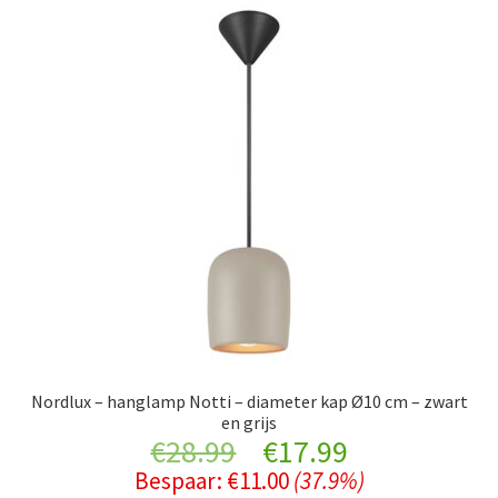
Nordlux – hanglamp Notti – diameter kap Ø10 cm – zwart
en grijs
Original
Current
€
28.99
€
17.99
Bespaar:
€
11.00
(37.9%)