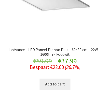
Ledvance – LED Paneel Planon Plus – 60×30 cm – 22W –
1600lm – koudwit
Original
Current
€
59.99
€
37.99
Bespaar:
€
22.00
(36.7%)
price
price
was:
is:
Add to cart
€59.99.
€37.99.