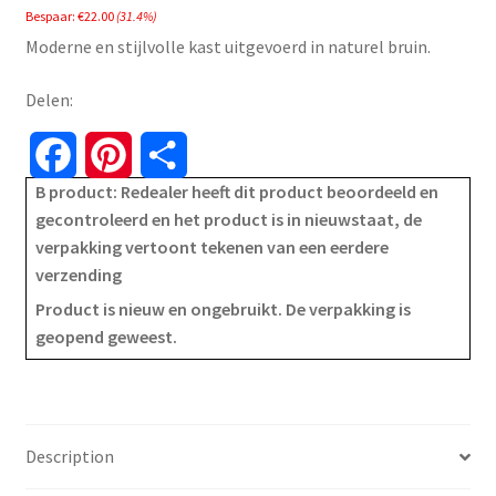
Bespaar:
€
22.00
(31.4%)
was:
is:
Moderne en stijlvolle kast uitgevoerd in naturel bruin.
€69.99.
€47.99.
Delen:
F
P
S
B product: Redealer heeft dit product beoordeeld en
a
i
h
gecontroleerd en het product is in nieuwstaat, de
verpakking vertoont tekenen van een eerdere
c
n
a
verzending
e
t
r
Product is nieuw en ongebruikt. De verpakking is
geopend geweest.
b
e
e
o
r
o
e
Description
k
s