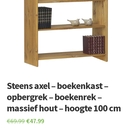
Retourboxen
Steens axel – boekenkast –
opbergrek – boekenrek –
massief hout – hoogte 100 cm
Original
Current
€
69.99
€
47.99
price
price