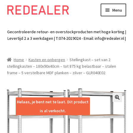
Menu
Skip
Skip
to
to
Exp
Wonen
navigation
content
chil
Gecontroleerde retour- en overstockproducten met hoge korting |
men
Exp
Levertijd 2 a 3 werkdagen | T:074-2019024 - Email:
info@redealer.nl
|
Baby en kind
chil
men
Exp
Tuin
Home
Kasten en opbergen
Stellingkast – set van 2
chil
stellingkasten – 180x90x40cm – tot 875 kg belastbaar – stalen
men
Exp
Vrije tijd
frame – 5 verstelbare MDF planken – zilver – GLR040E02
chil
men
Exp
Electra
chil
men
Exp
Helaas, je bent net te laat. Dit product
Werk
🔍
chil
is al verkocht.
men
Exp
Kleding
chil
men