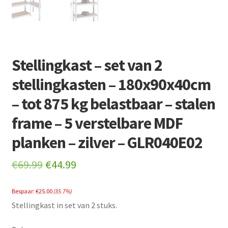
Stellingkast – set van 2
stellingkasten – 180x90x40cm
– tot 875 kg belastbaar – stalen
frame – 5 verstelbare MDF
planken – zilver – GLR040E02
Original
Current
€
69.99
€
44.99
price
price
Bespaar:
€
25.00
(35.7%)
was:
is:
Stellingkast in set van 2 stuks.
€69.99.
€44.99.