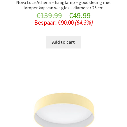
Nova Luce Athena – hanglamp – goudkleurig met
lampenkap van wit glas – diameter 25 cm
Original
Current
€
139.99
€
49.99
Bespaar:
€
90.00
(64.3%)
price
price
was:
is:
Add to cart
€139.99.
€49.99.