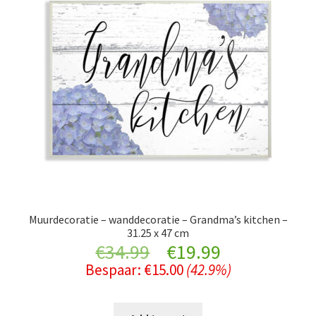
Muurdecoratie – wanddecoratie – Grandma’s kitchen –
31.25 x 47 cm
Original
Current
€
34.99
€
19.99
Bespaar:
€
15.00
(42.9%)
price
price
was:
is: