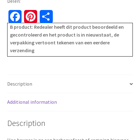
Delen:
F
P
S
B product: Redealer heeft dit product beoordeeld en
a
i
h
gecontroleerd en het product is in nieuwstaat, de
verpakking vertoont tekenen van een eerdere
c
n
a
verzending
e
t
r
b
e
e
o
r
Description
o
e
Additional information
k
s
Description
t
Hoe bewaar je na een barbecuefeest of camping hiervoor