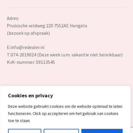
Adres:
Pruisische veldweg 220 7552AE Hengelo
(bezoek op afspraak)
E:
info@redealer.nl
T:074-2019024 (Deze week i.v.m. vakantie niet bereikbaar)
KvK-nummer: 59113545
Cookies en privacy
© Redealer.nl | Gecontroleerde retourproducten en nieuwe
Deze website gebruikt cookies om de website optimaal te laten
overstockproducten tegen een onverslaanbare lage prijs.
functioneren. Click op accepteren om het gebruik van cookies
2026
toe te staan.