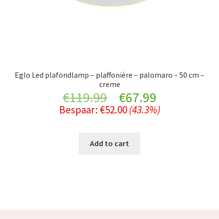
Eglo Led plafondlamp – plaffonière – palomaro – 50 cm –
creme
Original
Current
€
119.99
€
67.99
Bespaar:
€
52.00
(43.3%)
price
price
was:
is:
Add to cart
€119.99.
€67.99.