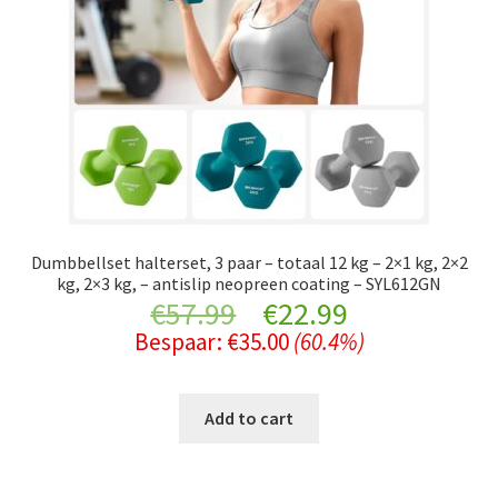
Dumbbellset halterset, 3 paar – totaal 12 kg – 2×1 kg, 2×2
kg, 2×3 kg, – antislip neopreen coating – SYL612GN
Original
Current
€
57.99
€
22.99
Bespaar:
€
35.00
(60.4%)
price
price
was:
is:
Add to cart
€57.99.
€22.99.