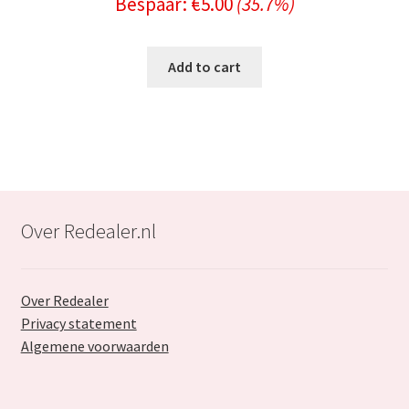
Bespaar:
€
5.00
(35.7%)
price
price
was:
is:
Add to cart
€13.99.
€8.99.
Over Redealer.nl
Over Redealer
Privacy statement
Algemene voorwaarden