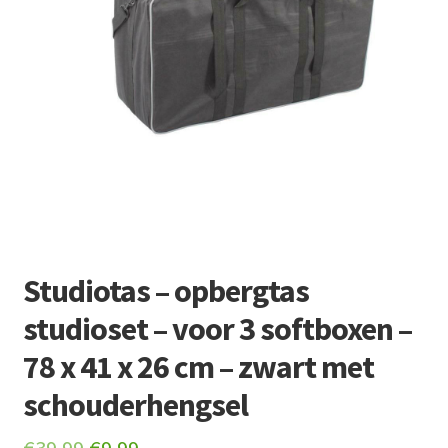
Retourboxen
Studiotas – opbergtas
studioset – voor 3 softboxen –
78 x 41 x 26 cm – zwart met
schouderhengsel
Original
Current