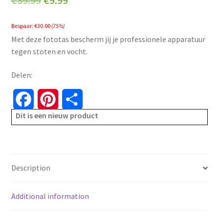
€
39.99
€
9.99
price
price
Bespaar:
€
30.00
(75%)
was:
is:
Met deze fototas bescherm jij je professionele apparatuur
€39.99.
€9.99.
tegen stoten en vocht.
Delen:
F
P
S
Dit is een nieuw product
a
i
h
c
n
a
e
t
r
Description
b
e
e
Additional information
o
r