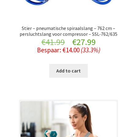
Stier – pneumatische spiraalslang – 762 cm –
persluchtslang voor compressor – SSL-762/635
Original
Current
€
41.99
€
27.99
Bespaar:
€
14.00
(33.3%)
price
price
was:
is:
Add to cart
€41.99.
€27.99.