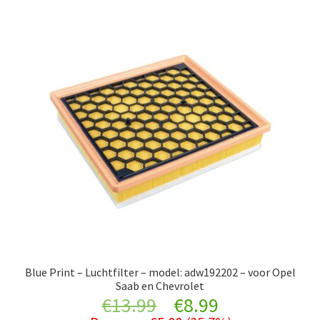
Blue Print – Luchtfilter – model: adw192202 – voor Opel
Saab en Chevrolet
Original
Current
€
13.99
€
8.99