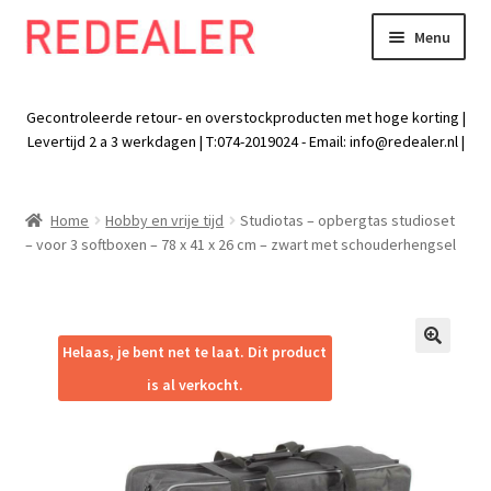
Menu
Skip
Skip
to
to
Exp
Wonen
navigation
content
chil
Gecontroleerde retour- en overstockproducten met hoge korting |
men
Exp
Levertijd 2 a 3 werkdagen | T:074-2019024 - Email:
info@redealer.nl
|
Baby en kind
chil
men
Exp
Tuin
Home
Hobby en vrije tijd
Studiotas – opbergtas studioset
chil
– voor 3 softboxen – 78 x 41 x 26 cm – zwart met schouderhengsel
men
Exp
Vrije tijd
chil
men
Exp
Electra
chil
Helaas, je bent net te laat. Dit product
🔍
men
Exp
Werk
is al verkocht.
chil
men
Exp
Kleding
chil
men