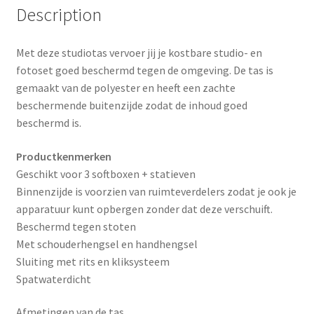
o
e
Description
k
s
Met deze studiotas vervoer jij je kostbare studio- en
t
fotoset goed beschermd tegen de omgeving. De tas is
gemaakt van de polyester en heeft een zachte
beschermende buitenzijde zodat de inhoud goed
beschermd is.
Productkenmerken
Geschikt voor 3 softboxen + statieven
Binnenzijde is voorzien van ruimteverdelers zodat je ook je
apparatuur kunt opbergen zonder dat deze verschuift.
Beschermd tegen stoten
Met schouderhengsel en handhengsel
Sluiting met rits en kliksysteem
Spatwaterdicht
Afmetingen van de tas