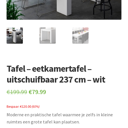
Retourboxen
Tafel – eetkamertafel –
uitschuifbaar 237 cm – wit
Original
Current
€
199.99
€
79.99
price
price
Bespaar:
€
120.00
(60%)
was:
is:
Moderne en praktische tafel waarmee je zelfs in kleine
€199.99.
€79.99.
ruimtes een grote tafel kan plaatsen.