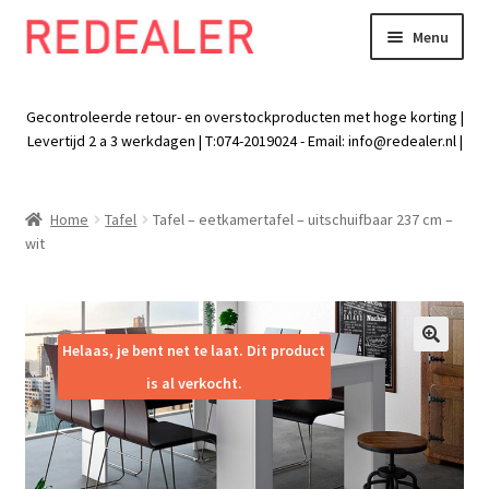
Menu
Skip
Skip
to
to
Exp
Wonen
navigation
content
chil
Gecontroleerde retour- en overstockproducten met hoge korting |
men
Exp
Levertijd 2 a 3 werkdagen | T:074-2019024 - Email:
info@redealer.nl
|
Baby en kind
chil
men
Exp
Tuin
Home
Tafel
Tafel – eetkamertafel – uitschuifbaar 237 cm –
chil
wit
men
Exp
Vrije tijd
chil
men
Exp
Electra
chil
Helaas, je bent net te laat. Dit product
🔍
men
Exp
Werk
is al verkocht.
chil
men
Exp
Kleding
chil
men