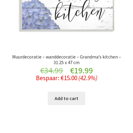
Muurdecoratie – wanddecoratie – Grandma’s kitchen –
31.25 x 47 cm
Original
Current
€
34.99
€
19.99
Bespaar:
€
15.00
(42.9%)
price
price
was:
is:
Add to cart
€34.99.
€19.99.