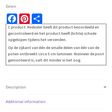
Delen:
F
P
S
C product: Redealer heeft dit product beoordeeld en
a
i
h
gecontroleerd en het product heeft (lichte) schade
opgelopen tijdens het verzenden.
c
n
a
Op de zijkant van één de smalle delen van één van de
e
t
r
poten ontbreekt circa 5 cm lamineer. Wanneer de poot
gemonteerd is, valt dit minder in het oog.
b
e
e
o
r
o
e
Description
k
s
Additional information
t