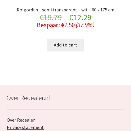
Rolgordijn – semi transparant – wit – 60 x 175 cm
Original
Current
€
19.79
€
12.29
Bespaar:
€
7.50
(37.9%)
price
price
was:
is:
Add to cart
€19.79.
€12.29.
Over Redealer.nl
Over Redealer
Privacy statement