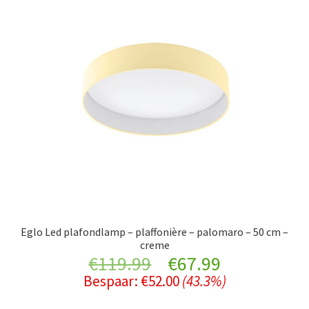
Eglo Led plafondlamp – plaffonière – palomaro – 50 cm –
creme
Original
Current
€
119.99
€
67.99
Bespaar:
€
52.00
(43.3%)
price
price