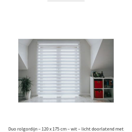
€139.99.
€49.99.
Duo rolgordijn – 120 x 175 cm – wit – licht doorlatend met