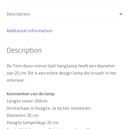
o
r
Description
o
e
k
s
Additional information
t
Description
De Tom dixon mirror ball hanglamp heeft een diameter
van 25 cm. Dit is een echte design lamp die straalt in het
interieur.
Kenmerken van de lamp
Lengte snoer: 250cm
Verstelbaar in hoogte: Ja bij het monteren
Diameter: 25 cm
Hoogte lampenkap: 25 cm