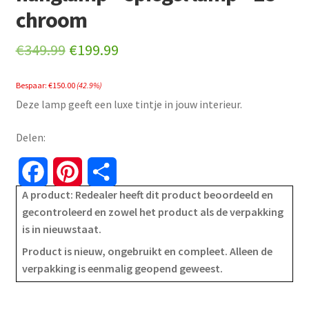
chroom
Original
Current
€
349.99
€
199.99
price
price
Bespaar:
€
150.00
(42.9%)
was:
is:
Deze lamp geeft een luxe tintje in jouw interieur.
€349.99.
€199.99.
Delen:
F
P
S
A product: Redealer heeft dit product beoordeeld en
a
i
h
gecontroleerd en zowel het product als de verpakking
is in nieuwstaat.
c
n
a
Product is nieuw, ongebruikt en compleet. Alleen de
e
t
r
verpakking is eenmalig geopend geweest.
b
e
e