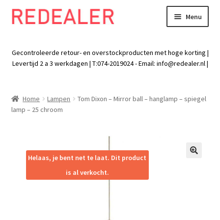
Menu
Skip
Skip
to
to
Exp
Wonen
navigation
content
chil
Gecontroleerde retour- en overstockproducten met hoge korting |
men
Exp
Levertijd 2 a 3 werkdagen | T:074-2019024 - Email:
info@redealer.nl
|
Baby en kind
chil
men
Exp
Tuin
Home
Lampen
Tom Dixon – Mirror ball – hanglamp – spiegel
chil
lamp – 25 chroom
men
Exp
Vrije tijd
chil
men
Exp
Electra
chil
Helaas, je bent net te laat. Dit product
🔍
men
Exp
Werk
is al verkocht.
chil
men
Exp
Kleding
chil
men