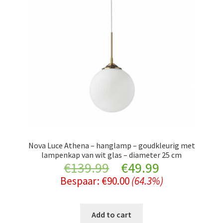
Nova Luce Athena – hanglamp – goudkleurig met
lampenkap van wit glas – diameter 25 cm
Original
Current
€
139.99
€
49.99
Bespaar:
€
90.00
(64.3%)
price
price
was:
is:
Add to cart