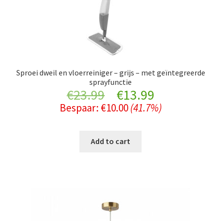
Sproei dweil en vloerreiniger – grijs – met geïntegreerde
sprayfunctie
Original
Current
€
23.99
€
13.99
Bespaar:
€
10.00
(41.7%)
price
price
was:
is:
Add to cart
€23.99.
€13.99.