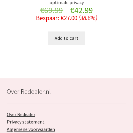
optimale privacy
Original
Current
€
69.99
€
42.99
Bespaar:
€
27.00
(38.6%)
price
price
was:
is:
Add to cart
€69.99.
€42.99.
Over Redealer.nl
Over Redealer
Privacy statement
Algemene voorwaarden