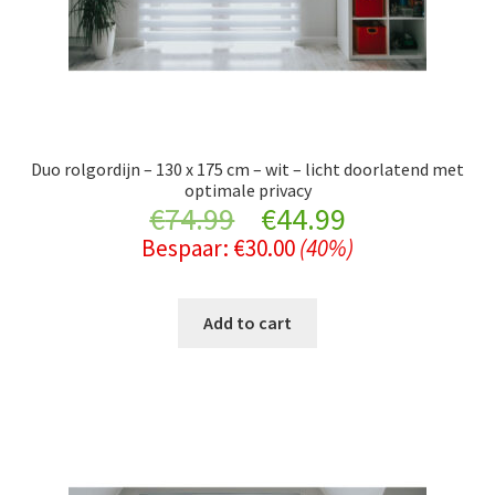
Duo rolgordijn – 130 x 175 cm – wit – licht doorlatend met
optimale privacy
Original
Current
€
74.99
€
44.99
Bespaar:
€
30.00
(40%)
price
price
was:
is:
Add to cart
€74.99.
€44.99.