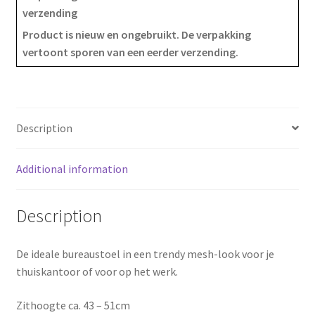
verzending
e
t
r
Product is nieuw en ongebruikt. De verpakking
vertoont sporen van een eerder verzending.
b
e
e
o
r
o
e
Description
k
s
Additional information
t
Description
De ideale bureaustoel in een trendy mesh-look voor je
thuiskantoor of voor op het werk.
Zithoogte ca. 43 – 51cm