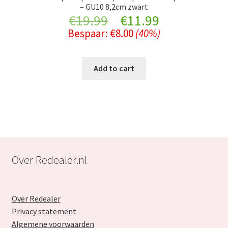
– GU10 8,2cm zwart
Original
Current
€
19.99
€
11.99
Bespaar:
€
8.00
(40%)
price
price
was:
is:
Add to cart
€19.99.
€11.99.
Over Redealer.nl
Over Redealer
Privacy statement
Algemene voorwaarden