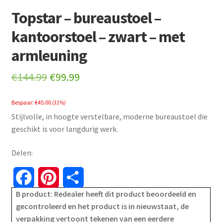
Topstar – bureaustoel –
kantoorstoel – zwart – met
armleuning
Original
Current
€
144.99
€
99.99
price
price
Bespaar:
€
45.00
(31%)
was:
is:
Stijlvolle, in hoogte verstelbare, moderne bureaustoel die
€144.99.
€99.99.
geschikt is voor langdurig werk.
Delen:
F
P
S
B product: Redealer heeft dit product beoordeeld en
a
i
h
gecontroleerd en het product is in nieuwstaat, de
verpakking vertoont tekenen van een eerdere
c
n
a