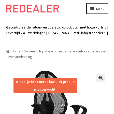
Menu
Skip
Skip
to
to
Exp
Wonen
navigation
content
chil
Gecontroleerde retour- en overstockproducten met hoge korting |
men
Exp
Levertijd 2 a 3 werkdagen | T:074-2019024 - Email:
info@redealer.nl
|
Baby en kind
chil
men
Exp
Tuin
Home
Wonen
Topstar – bureaustoel – kantoorstoel – zwart
chil
– met armleuning
men
Exp
Vrije tijd
chil
men
Exp
Electra
chil
Helaas, je bent net te laat. Dit product
🔍
men
Exp
Werk
is al verkocht.
chil
men
Exp
Kleding
chil
men