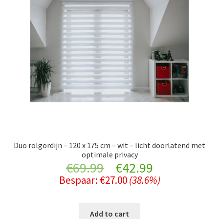
Duo rolgordijn – 120 x 175 cm – wit – licht doorlatend met
optimale privacy
Original
Current
€
69.99
€
42.99
Bespaar:
€
27.00
(38.6%)
price
price
was:
is:
Add to cart