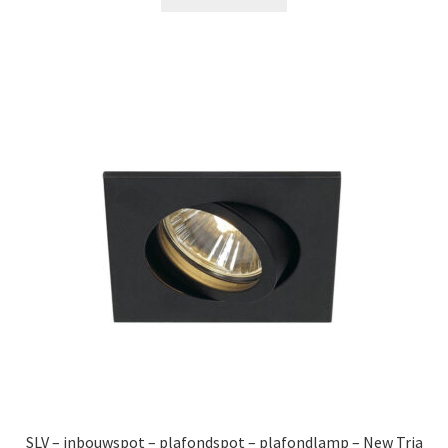
€69.99.
€42.99.
SLV – inbouwspot – plafondspot – plafondlamp – New Tria