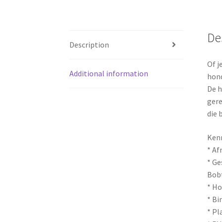
De
Description
Of j
Additional information
hond
De h
gere
die 
Ken
* Af
* Ge
Bobt
* Ho
* Bi
* Pl