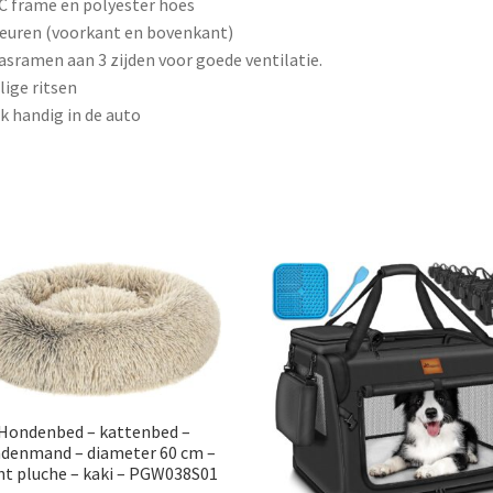
C frame en polyester hoes
deuren (voorkant en bovenkant)
asramen aan 3 zijden voor goede ventilatie.
ilige ritsen
k handig in de auto
Hondenbed – kattenbed –
denmand – diameter 60 cm –
ht pluche – kaki – PGW038S01