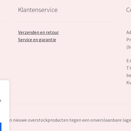
Klantenservice
C
Verzenden en retour
Ad
Service en garantie
Pr
(b
E:
T:
be
K
n
ten en nieuwe overstockproducten tegen een onverslaanbare lage 