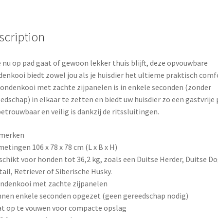
o
r
o
e
scription
k
s
e nu op pad gaat of gewoon lekker thuis blijft, deze opvouwbare
t
enkooi biedt zowel jou als je huisdier het ultieme praktisch comf
ondenkooi met zachte zijpanelen is in enkele seconden (zonder
edschap) in elkaar te zetten en biedt uw huisdier zo een gastvrije 
betrouwbaar en veilig is dankzij de ritssluitingen.
merken
metingen 106 x 78 x 78 cm (L x B x H)
schikt voor honden tot 36,2 kg, zoals een Duitse Herder, Duitse Do
ail, Retriever of Siberische Husky.
ndenkooi met zachte zijpanelen
nnen enkele seconden opgezet (geen gereedschap nodig)
at op te vouwen voor compacte opslag