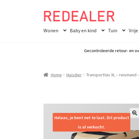
Skip
Skip
to
to
Wonen
Baby en kind
Tuin
Vrije
navigation
content
Gecontroleerde retour- en ov
Home
Huisdier
Transporttas XL – reismand 
Helaas, je bent net te laat. Dit product
🔍
is al verkocht.