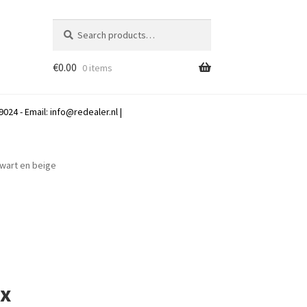
Search
Search
for:
€
0.00
0 items
024 - Email:
info@redealer.nl
|
zwart en beige
 x