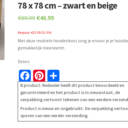
78 x 78 cm – zwart en beige
Original
Current
€
69.99
€
46.99
price
price
Bespaar:
€
23.00
(32.9%)
was:
is:
Met deze mobiele hondenkooi zorg je ervoor je je huisdie
€69.99.
€46.99.
gemakkelijk meeneemt.
Delen:
F
P
S
B product: Redealer heeft dit product beoordeeld en
a
i
h
gecontroleerd en het product is in nieuwstaat, de
verpakking vertoont tekenen van een eerdere verzen
c
n
a
Product is nieuw en ongebruikt. De verpakking verto
e
t
r
sporen van een eerder verzending.
b
e
e