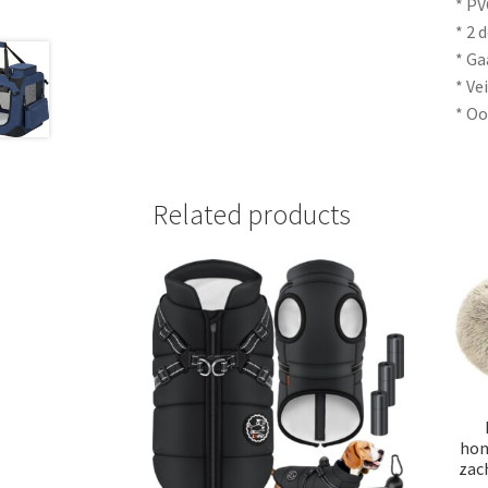
* PV
* 2 
* Ga
* Ve
* Oo
Related products
hon
zac