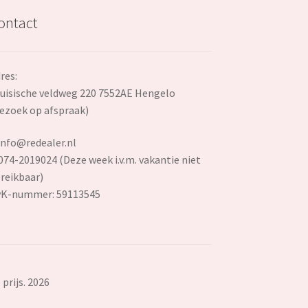
ontact
res:
uisische veldweg 220 7552AE Hengelo
ezoek op afspraak)
info@redealer.nl
074-2019024 (Deze week i.v.m. vakantie niet
reikbaar)
vK-nummer: 59113545
prijs. 2026