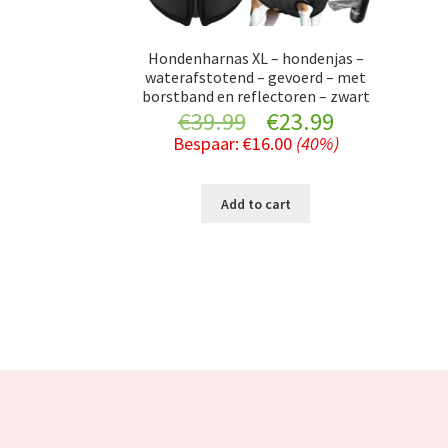
Hondenharnas XL – hondenjas –
waterafstotend – gevoerd – met
borstband en reflectoren – zwart
Original
Current
€
39.99
€
23.99
Bespaar:
€
16.00
(40%)
price
price
was:
is:
Add to cart
€39.99.
€23.99.