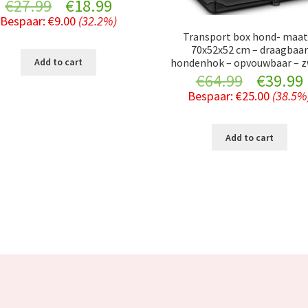
Original
Current
€
27.99
€
18.99
Bespaar:
€
9.00
(32.2%)
price
price
Transport box hond- maat
70x52x52 cm – draagbaar
was:
is:
Add to cart
hondenhok – opvouwbaar – z
Original
€
64.99
€
39.99
€27.99.
€18.99.
Bespaar:
€
25.00
(38.5%
price
was:
i
Add to cart
€64.99.