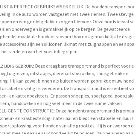
IJST & PERFECT GEBRUIKSVRIENDELIJK: De hondentransportbo
veilig in de auto worden vastgezet met twee riemen. Twee stevige
lappen en een gordelgeleider zorgen hiervoor. Onze box is ideaal v
eis en onderweg en is gemakkelijk op te bergen. De gewatteerde
ghendel maakt de hondentransportbox ook gemakkelijk te drage
de accessoires zijn een siliconen likmat met zuignappen en een sp
 het verdelen van het voer inbegrepen.
ZIJDIG GEBRUIK:
Deze draagbare transportmand is perfect voor a
liegtuigreizen, uitstapjes, dierenartsbezoeken, thuisgebruik en
ning. Hij kan zowel binnen als buiten worden gebruikt om uw hond
ortabel en veilig te vervoeren. De transportmand is essentieel v
en- en kattenbezitters. Er passen snoepjes, speelgoed, poepzakj
riem, handdoeken en nog veel meer in de twee ruime vakken.
ELLIGENTE CONSTRUCTIE: Onze hondentransportmand is gemaa
scheur- en krasbestendig materiaal en biedt een stabiele en duu
sportoplossing voor honden van alle groottes. Hij is ontworpen 
nlang mee te gaan en uw hond veilig te houden. De openingen aan 