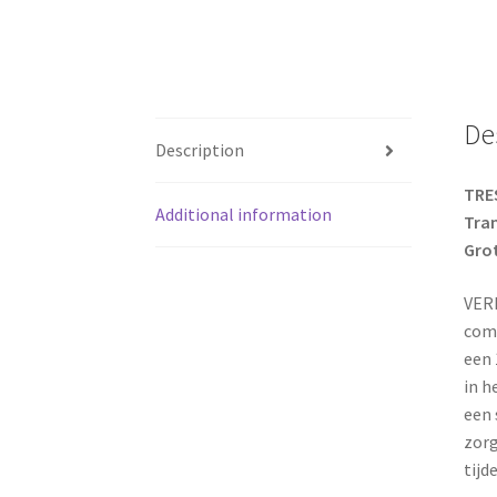
De
Description
TRE
Additional information
Tra
Gro
VERR
comf
een 
in h
een 
zorg
tijde