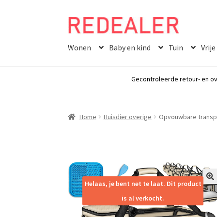
Skip
Skip
to
to
Wonen
Baby en kind
Tuin
Vrije
navigation
content
Gecontroleerde retour- en ov
Home
Huisdier overige
Opvouwbare transpor
Helaas, je bent net te laat. Dit product
🔍
is al verkocht.