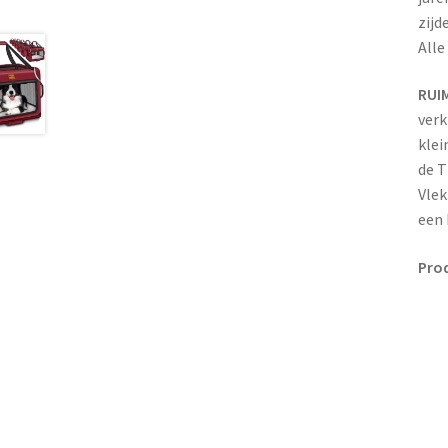
zijd
Alle
RUI
verk
klei
de T
Vlek
een 
Pro