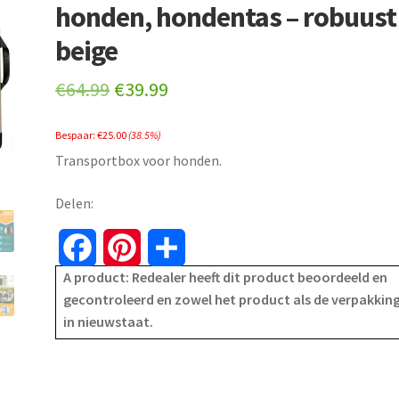
honden, hondentas – robuust
beige
Original
Current
€
64.99
€
39.99
price
price
Bespaar:
€
25.00
(38.5%)
was:
is:
Transportbox voor honden.
€64.99.
€39.99.
Delen:
F
P
S
A product: Redealer heeft dit product beoordeeld en
a
i
h
gecontroleerd en zowel het product als de verpakking
in nieuwstaat.
c
n
a
e
t
r
b
e
e