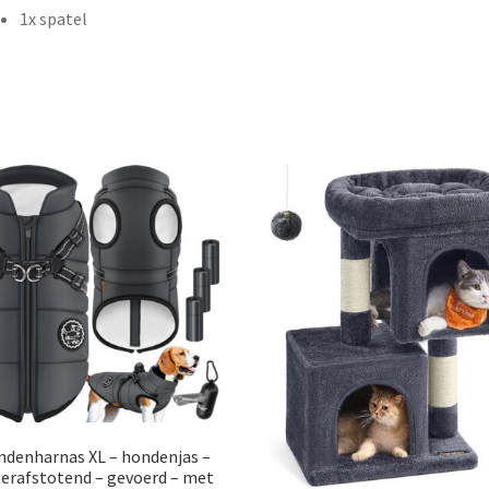
1x spatel
denharnas XL – hondenjas –
erafstotend – gevoerd – met