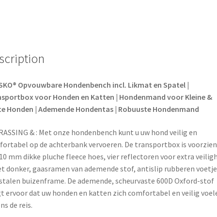
o
r
o
e
scription
k
s
t
SKO® Opvouwbare Hondenbench incl. Likmat en Spatel |
nsportbox voor Honden en Katten | Hondenmand voor Kleine &
te Honden | Ademende Hondentas | Robuuste Hondenmand
ASSING & : Met onze hondenbench kunt u uw hond veilig en
ortabel op de achterbank vervoeren. De transportbox is voorzien
10 mm dikke pluche fleece hoes, vier reflectoren voor extra veilig
et donker, gaasramen van ademende stof, antislip rubberen voetje
stalen buizenframe. De ademende, scheurvaste 600D Oxford-stof
t ervoor dat uw honden en katten zich comfortabel en veilig voel
ns de reis.