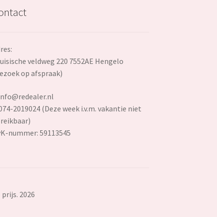
ontact
res:
uisische veldweg 220 7552AE Hengelo
ezoek op afspraak)
info@redealer.nl
074-2019024 (Deze week i.v.m. vakantie niet
reikbaar)
vK-nummer: 59113545
prijs. 2026