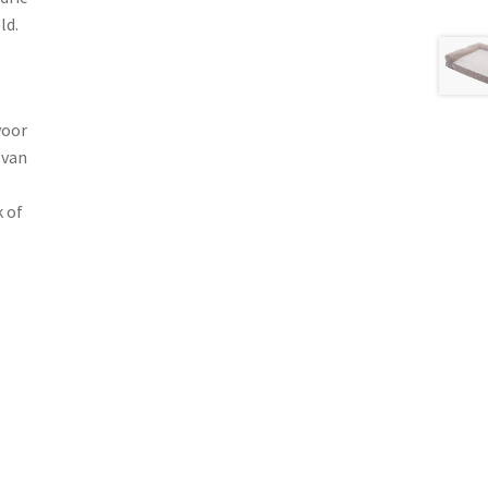
ld.
voor
 van
 of