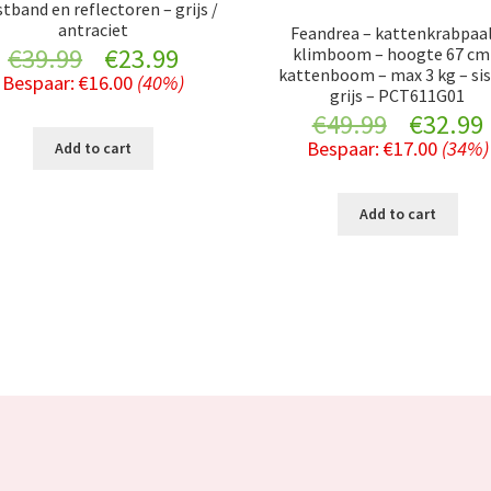
tband en reflectoren – grijs /
antraciet
Feandrea – kattenkrabpaal
Original
Current
€
39.99
€
23.99
klimboom – hoogte 67 cm
kattenboom – max 3 kg – sis
Bespaar:
€
16.00
(40%)
price
price
grijs – PCT611G01
Original
€
49.99
€
32.99
was:
is:
Bespaar:
€
17.00
(34%)
Add to cart
price
€39.99.
€23.99.
was:
i
Add to cart
€49.99.