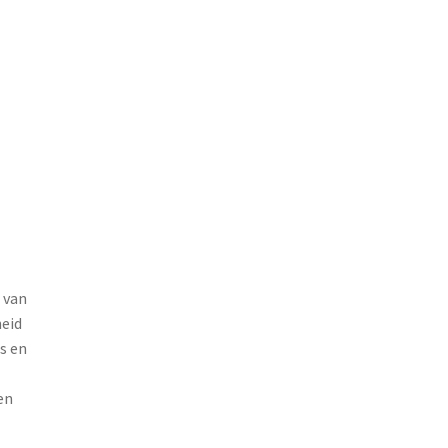
 van
heid
s en
en