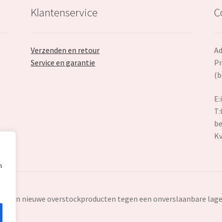
Klantenservice
C
Verzenden en retour
Ad
Service en garantie
Pr
(b
E:
T:
be
K
n
ten en nieuwe overstockproducten tegen een onverslaanbare lage 