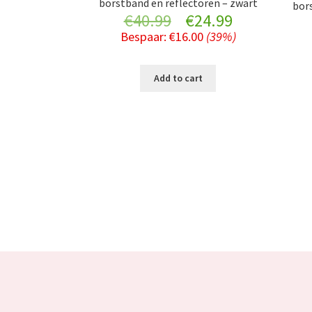
borstband en reflectoren – zwart
bors
Original
Current
€
40.99
€
24.99
Bespaar:
€
16.00
(39%)
price
price
was:
is:
Add to cart
€40.99.
€24.99.