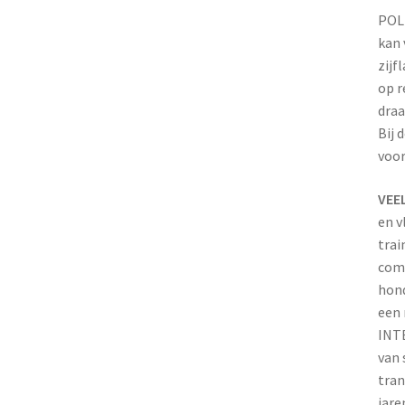
POL
kan 
zijf
op r
draa
Bij 
voor
VEEL
en v
trai
comf
hond
een 
INT
van 
tran
jare