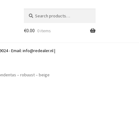
Search
Search
for:
€
0.00
0 items
024 - Email:
info@redealer.nl
|
ondentas – robuust – beige