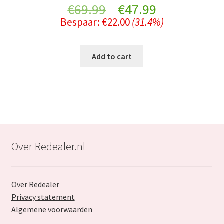
Original
Current
€
69.99
€
47.99
Bespaar:
€
22.00
(31.4%)
price
price
was:
is:
Add to cart
€69.99.
€47.99.
Over Redealer.nl
Over Redealer
Privacy statement
Algemene voorwaarden