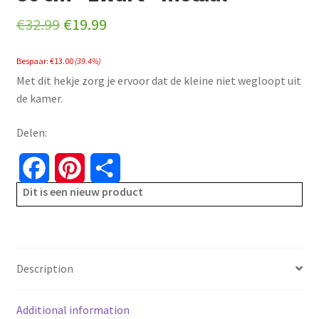
Original
Current
€
32.99
€
19.99
price
price
Bespaar:
€
13.00
(39.4%)
was:
is:
Met dit hekje zorg je ervoor dat de kleine niet wegloopt uit
€32.99.
€19.99.
de kamer.
Delen:
F
P
S
Dit is een nieuw product
a
i
h
c
n
a
e
t
r
Description
b
e
e
Additional information
o
r