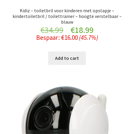
Kidiz – toiletbril voor kinderen met opstapje –
kindertoiletbril / toilettrainer – hoogte verstelbaar –
blauw
Original
Current
€
34.99
€
18.99
Bespaar:
€
16.00
(45.7%)
price
price
was:
is:
Add to cart
€34.99.
€18.99.