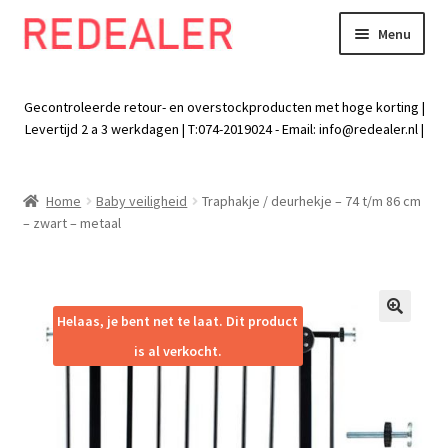
Menu
Skip
Skip
to
to
Exp
Wonen
navigation
content
chil
Gecontroleerde retour- en overstockproducten met hoge korting |
men
Exp
Levertijd 2 a 3 werkdagen | T:074-2019024 - Email:
info@redealer.nl
|
Baby en kind
chil
men
Exp
Tuin
Home
Baby veiligheid
Traphakje / deurhekje – 74 t/m 86 cm
chil
– zwart – metaal
men
Exp
Vrije tijd
chil
men
Exp
Electra
chil
Helaas, je bent net te laat. Dit product
🔍
men
Exp
Werk
is al verkocht.
chil
men
Exp
Kleding
chil
men