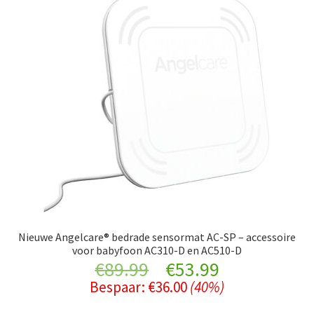
Nieuwe Angelcare® bedrade sensormat AC-SP – accessoire
voor babyfoon AC310-D en AC510-D
Original
Current
€
89.99
€
53.99
Bespaar:
€
36.00
(40%)
price
price