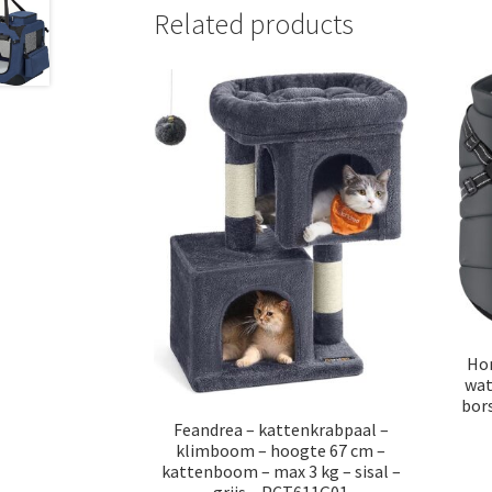
Related products
Hon
wat
bors
Feandrea – kattenkrabpaal –
klimboom – hoogte 67 cm –
kattenboom – max 3 kg – sisal –
grijs – PCT611G01