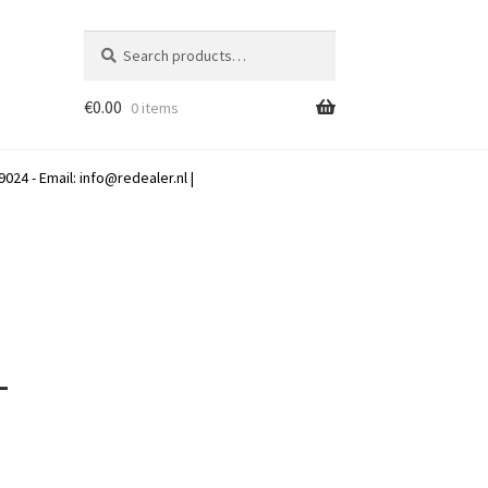
Search
Search
for:
€
0.00
0 items
024 - Email:
info@redealer.nl
|
–