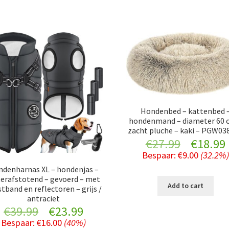
Hondenbed – kattenbed 
hondenmand – diameter 60 
zacht pluche – kaki – PGW03
Original
€
27.99
€
18.99
Bespaar:
€
9.00
(32.2%)
price
denharnas XL – hondenjas –
erafstotend – gevoerd – met
was:
i
Add to cart
tband en reflectoren – grijs /
antraciet
€27.99.
Original
Current
€
39.99
€
23.99
Bespaar:
€
16.00
(40%)