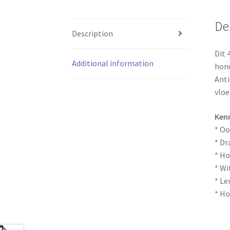
De
Description
Dit 
Additional information
hond
Anti
vloe
Ken
* Oo
* Dr
* Ho
* Wi
* Le
* Ho