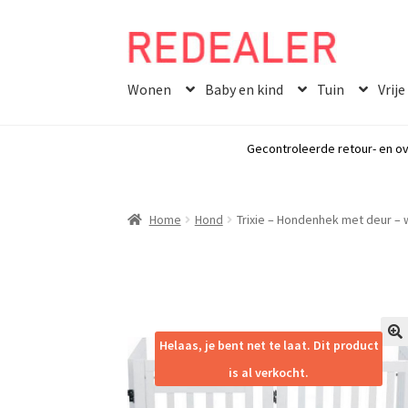
Skip
Skip
to
to
Wonen
Baby en kind
Tuin
Vrije
navigation
content
Gecontroleerde retour- en ov
Home
Hond
Trixie – Hondenhek met deur – 
Helaas, je bent net te laat. Dit product
🔍
is al verkocht.