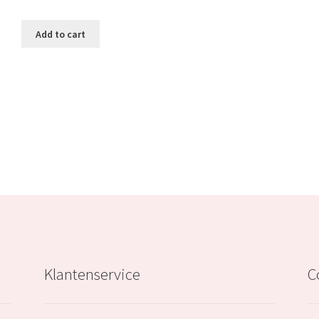
price
price
was:
is:
Add to cart
€39.99.
€23.99.
Klantenservice
C