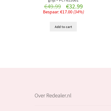
Original
Current
€
49.99
€
32.99
Bespaar:
€
17.00
(34%)
price
price
was:
is:
Add to cart
€49.99.
€32.99.
Over Redealer.nl