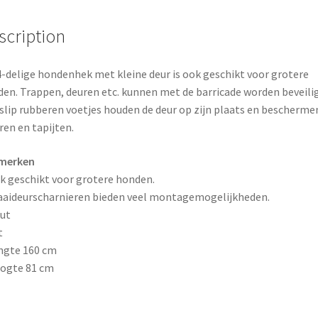
o
r
o
e
scription
k
s
4-delige hondenhek met kleine deur is ook geschikt voor grotere
t
en. Trappen, deuren etc. kunnen met de barricade worden beveilig
slip rubberen voetjes houden de deur op zijn plaats en bescherme
ren en tapijten.
merken
k geschikt voor grotere honden.
aaideurscharnieren bieden veel montagemogelijkheden.
ut
t
ngte 160 cm
ogte 81 cm