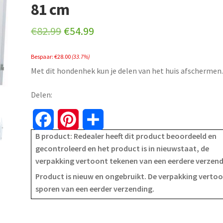
81 cm
Original
Current
€
82.99
€
54.99
price
price
Bespaar:
€
28.00
(33.7%)
was:
is:
Met dit hondenhek kun je delen van het huis afschermen
€82.99.
€54.99.
Delen:
F
P
S
B product: Redealer heeft dit product beoordeeld en
a
i
h
gecontroleerd en het product is in nieuwstaat, de
verpakking vertoont tekenen van een eerdere verzen
c
n
a
Product is nieuw en ongebruikt. De verpakking verto
e
t
r
sporen van een eerder verzending.
b
e
e