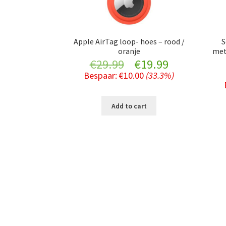
Apple AirTag loop- hoes – rood /
S
oranje
met
Original
Current
€
29.99
€
19.99
Bespaar:
€
10.00
(33.3%)
price
price
was:
is:
Add to cart
€29.99.
€19.99.