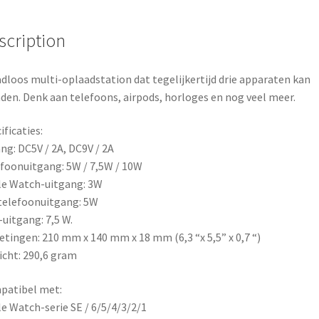
b
e
e
scription
o
r
o
e
dloos multi-oplaadstation dat tegelijkertijd drie apparaten kan
den. Denk aan telefoons, airpods, horloges en nog veel meer.
k
s
ificaties:
t
ng: DC5V / 2A, DC9V / 2A
foonuitgang: 5W / 7,5W / 10W
e Watch-uitgang: 3W
telefoonuitgang: 5W
uitgang: 7,5 W.
tingen: 210 mm x 140 mm x 18 mm (6,3 “x 5,5” x 0,7 “)
cht: 290,6 gram
patibel met:
e Watch-serie SE / 6/5/4/3/2/1