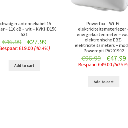
chwaiger antennekabel 15
Powerfox – Wi-Fi-
er – 110 dB – wit – KVKHD150
elektriciteitsmeterlezer 
531
energiekostenmeter – vo
elektronische EBZ-
Original
Current
€
46.99
€
27.99
elektriciteitsmeters – mod
Bespaar:
€
19.00
(40.4%)
Poweropti PA201902
price
price
Original
€
96.99
€
47.99
was:
is:
Bespaar:
€
49.00
(50.5%
Add to cart
price
€46.99.
€27.99.
was:
i
Add to cart
€96.99.