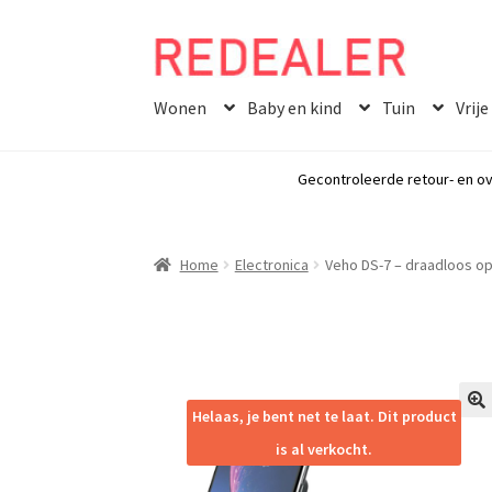
Skip
Skip
to
to
Wonen
Baby en kind
Tuin
Vrije
navigation
content
Gecontroleerde retour- en ov
Home
Electronica
Veho DS-7 – draadloos op
Helaas, je bent net te laat. Dit product
🔍
is al verkocht.