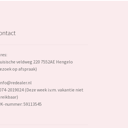
ontact
res:
uisische veldweg 220 7552AE Hengelo
ezoek op afspraak)
info@redealer.nl
074-2019024 (Deze week i.v.m. vakantie niet
reikbaar)
vK-nummer: 59113545