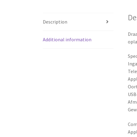
De
Description
Draa
Additional information
opla
Spec
Inga
Tele
Appl
Oor
USB-
Afme
Gewi
Com
Appl