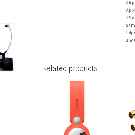
Airp
Appl
iPho
Sams
Edge
ande
Related products