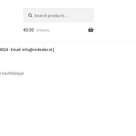
Search
Search
for:
€
0.00
0 items
024 - Email:
info@redealer.nl
|
D nachtlampje