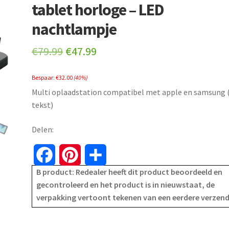
tablet horloge – LED
nachtlampje
Original
Current
€
79.99
€
47.99
price
price
Bespaar:
€
32.00
(40%)
was:
is:
Multi oplaadstation compatibel met apple en samsung 
€79.99.
€47.99.
tekst)
Delen:
F
P
S
B product: Redealer heeft dit product beoordeeld en
a
i
h
gecontroleerd en het product is in nieuwstaat, de
verpakking vertoont tekenen van een eerdere verzen
c
n
a
e
t
r