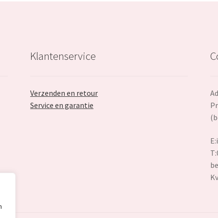
Klantenservice
C
Verzenden en retour
Ad
Service en garantie
Pr
(b
E:
T:
be
K
n