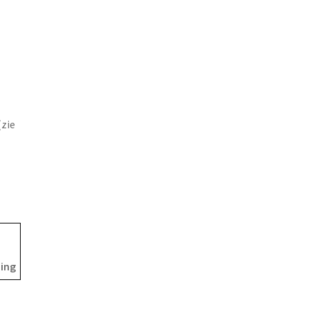
(zie
ding