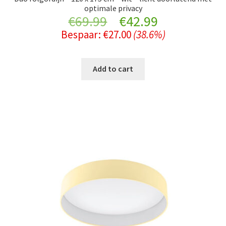
optimale privacy
Original
Current
€
69.99
€
42.99
Bespaar:
€
27.00
(38.6%)
price
price
was:
is:
Add to cart
€69.99.
€42.99.