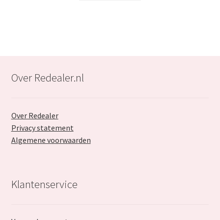
€19.99.
€11.99.
Over Redealer.nl
Over Redealer
Privacy statement
Algemene voorwaarden
Klantenservice