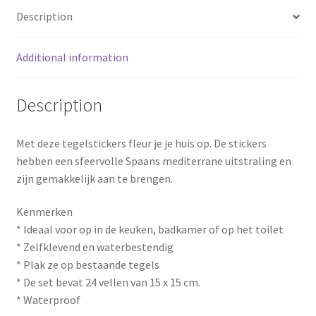
o
r
Description
o
e
Additional information
k
s
t
Description
Met deze tegelstickers fleur je je huis op. De stickers
hebben een sfeervolle Spaans mediterrane uitstraling en
zijn gemakkelijk aan te brengen.
Kenmerken
* Ideaal voor op in de keuken, badkamer of op het toilet
* Zelfklevend en waterbestendig
* Plak ze op bestaande tegels
* De set bevat 24 vellen van 15 x 15 cm.
* Waterproof