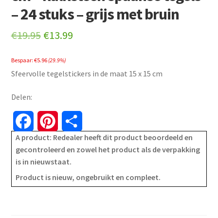
– 24 stuks – grijs met bruin
Original
Current
€
19.95
€
13.99
price
price
Bespaar:
€
5.96
(29.9%)
was:
is:
Sfeervolle tegelstickers in de maat 15 x 15 cm
€19.95.
€13.99.
Delen:
F
P
S
A product: Redealer heeft dit product beoordeeld en
a
i
h
gecontroleerd en zowel het product als de verpakking
is in nieuwstaat.
c
n
a
Product is nieuw, ongebruikt en compleet.
e
t
r
b
e
e