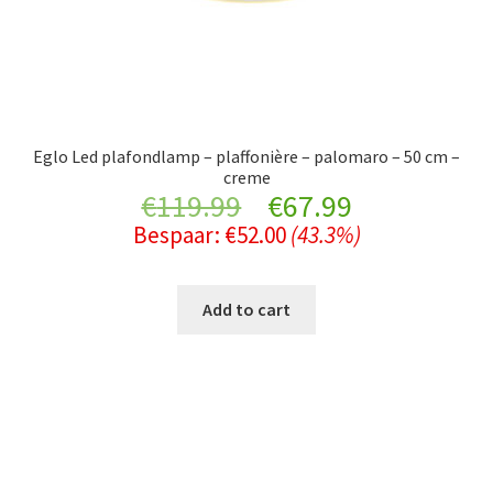
Eglo Led plafondlamp – plaffonière – palomaro – 50 cm –
creme
Original
Current
€
119.99
€
67.99
Bespaar:
€
52.00
(43.3%)
price
price
was:
is:
Add to cart
€119.99.
€67.99.