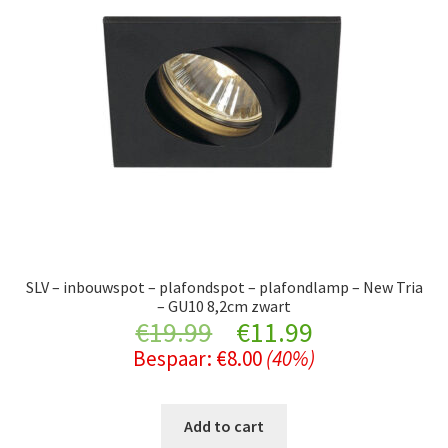
SLV – inbouwspot – plafondspot – plafondlamp – New Tria
– GU10 8,2cm zwart
Original
Current
€
19.99
€
11.99
Bespaar:
€
8.00
(40%)
price
price
was:
is:
Add to cart