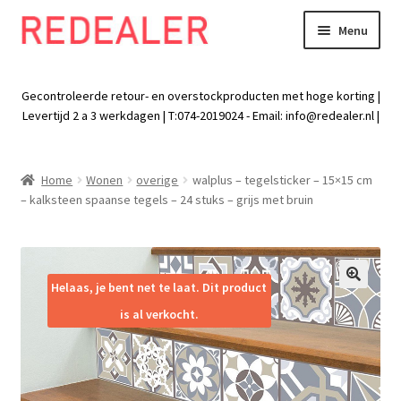
Menu
Skip
Skip
to
to
Exp
Wonen
navigation
content
chil
Gecontroleerde retour- en overstockproducten met hoge korting |
men
Exp
Levertijd 2 a 3 werkdagen | T:074-2019024 - Email:
info@redealer.nl
|
Baby en kind
chil
men
Exp
Tuin
Home
Wonen
overige
walplus – tegelsticker – 15×15 cm
chil
– kalksteen spaanse tegels – 24 stuks – grijs met bruin
men
Exp
Vrije tijd
chil
men
Exp
Electra
chil
Helaas, je bent net te laat. Dit product
🔍
men
Exp
Werk
is al verkocht.
chil
men
Exp
Kleding
chil
men