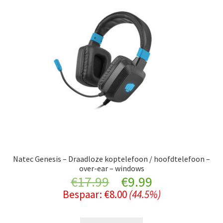
Natec Genesis – Draadloze koptelefoon / hoofdtelefoon –
over-ear – windows
Original
Current
€
17.99
€
9.99
Bespaar:
€
8.00
(44.5%)
price
price