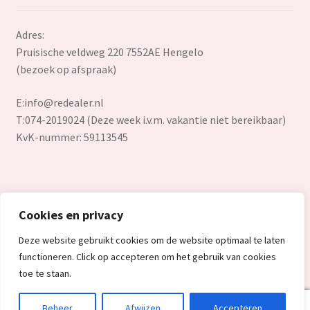
Adres:
Pruisische veldweg 220 7552AE Hengelo
(bezoek op afspraak)
E:
info@redealer.nl
T:074-2019024 (Deze week i.v.m. vakantie niet bereikbaar)
KvK-nummer: 59113545
Cookies en privacy
© Redealer.nl | Gecontroleerde retourproducten en nieuwe
Deze website gebruikt cookies om de website optimaal te laten
overstockproducten tegen een onverslaanbare lage prijs.
functioneren. Click op accepteren om het gebruik van cookies
2026
toe te staan.
0
Beheer
Afwijzen
Accepteren