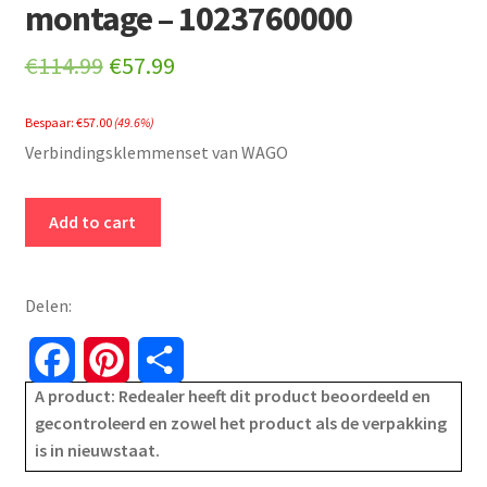
montage – 1023760000
Original
Current
€
114.99
€
57.99
price
price
Bespaar:
€
57.00
(49.6%)
was:
is:
Verbindingsklemmenset van WAGO
€114.99.
€57.99.
Weidmuller
Add to cart
-
W-
serie
Delen:
-
doorvoerklem
F
P
S
-
A product: Redealer heeft dit product beoordeeld en
a
i
h
nominale
gecontroleerd en zowel het product als de verpakking
doorsnede:
is in nieuwstaat.
c
n
a
2,5