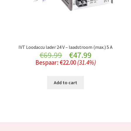
IVT Loodaccu lader 24 V – laadstroom (max.) 5 A
Original
Current
€
69.99
€
47.99
Bespaar:
€
22.00
(31.4%)
price
price
was:
is:
Add to cart
€69.99.
€47.99.