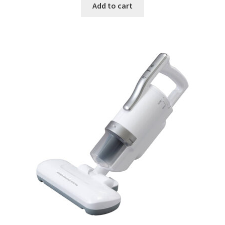
was:
is:
Add to cart
€17.99.
€9.99.