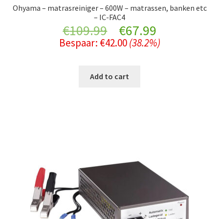
Ohyama – matrasreiniger – 600W – matrassen, banken etc
– IC-FAC4
Original
Current
€
109.99
€
67.99
Bespaar:
€
42.00
(38.2%)
price
price
was:
is:
Add to cart
€109.99.
€67.99.