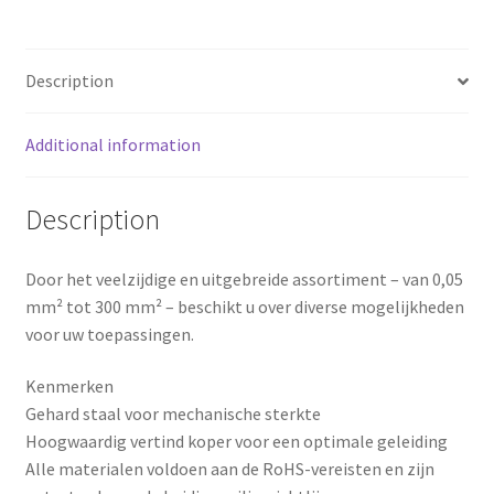
mm²
e
t
r
-
b
e
e
schroefaansluiting
Description
-
o
r
directe
montage
Additional information
o
e
-
k
s
1023760000
Description
quantity
t
Door het veelzijdige en uitgebreide assortiment – van 0,05
mm² tot 300 mm² – beschikt u over diverse mogelijkheden
voor uw toepassingen.
Kenmerken
Gehard staal voor mechanische sterkte
Hoogwaardig vertind koper voor een optimale geleiding
Alle materialen voldoen aan de RoHS-vereisten en zijn