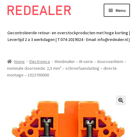
Menu
Skip
Skip
to
to
Exp
Wonen
navigation
content
chil
Gecontroleerde retour- en overstockproducten met hoge korting |
men
Exp
Levertijd 2 a 3 werkdagen | T:074-2019024 - Email:
info@redealer.nl
|
Baby en kind
chil
men
Exp
Tuin
Home
Electronica
Weidmuller – W-serie – doorvoerklem –
chil
nominale doorsnede: 2,5 mm² – schroefaansluiting – directe
men
Exp
Vrije tijd
montage – 1023760000
chil
men
Exp
Electra
chil
men
Exp
Werk
🔍
chil
men
Exp
Kleding
chil
men